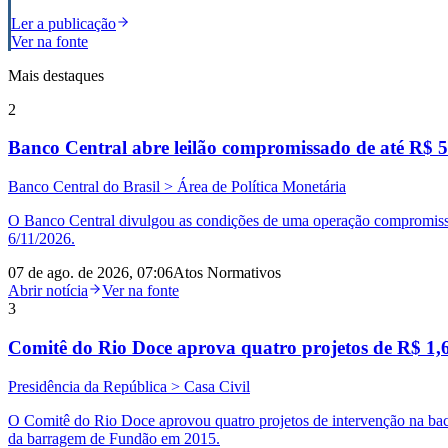
Ler a publicação
Ver na fonte
Mais destaques
2
Banco Central abre leilão compromissado de até R$ 5
Banco Central do Brasil > Área de Política Monetária
O Banco Central divulgou as condições de uma operação compromissa
6/11/2026.
07 de ago. de 2026, 07:06
Atos Normativos
Abrir notícia
Ver na fonte
3
Comitê do Rio Doce aprova quatro projetos de R$ 1,6
Presidência da República > Casa Civil
O Comitê do Rio Doce aprovou quatro projetos de intervenção na bac
da barragem de Fundão em 2015.