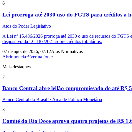
6
Lei prorroga até 2030 uso do FGTS para créditos a hosp
Atos do Poder Legislativo
A Lei nº 15.486/2026 prorroga até 2030 o uso de recursos do FGTS em 
dispositivo da LC 187/2021 sobre créditos tributários.
07 de ago. de 2026, 07:12
Atos Normativos
Abrir notícia
Ver na fonte
Mais destaques
2
Banco Central abre leilão compromissado de até R$ 5
Banco Central do Brasil > Área de Política Monetária
3
Comitê do Rio Doce aprova quatro projetos de R$ 1,6