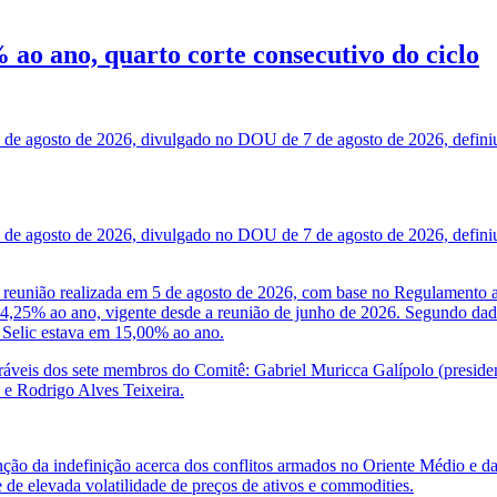
ao ano, quarto corte consecutivo do ciclo
de agosto de 2026, divulgado no DOU de 7 de agosto de 2026, definiu q
de agosto de 2026, divulgado no DOU de 7 de agosto de 2026, definiu q
 reunião realizada em 5 de agosto de 2026, com base no Regulamento a
14,25% ao ano, vigente desde a reunião de junho de 2026. Segundo dado
a Selic estava em 15,00% ao ano.
áveis dos sete membros do Comitê: Gabriel Muricca Galípolo (president
 e Rodrigo Alves Teixeira.
o da indefinição acerca dos conflitos armados no Oriente Médio e da 
 de elevada volatilidade de preços de ativos e commodities.