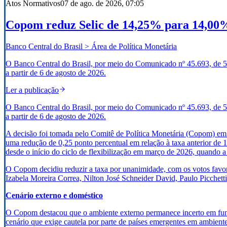
Atos Normativos
07 de ago. de 2026, 07:05
Copom reduz Selic de 14,25% para 14,00% 
Banco Central do Brasil > Área de Política Monetária
O Banco Central do Brasil, por meio do Comunicado nº 45.693, de 5 
a partir de 6 de agosto de 2026.
Ler a publicação
O Banco Central do Brasil, por meio do Comunicado nº 45.693, de 5 
a partir de 6 de agosto de 2026.
A decisão foi tomada pelo Comitê de Política Monetária (Copom) em
uma redução de 0,25 ponto percentual em relação à taxa anterior de 
desde o início do ciclo de flexibilização em março de 2026, quando 
O Copom decidiu reduzir a taxa por unanimidade, com os votos favor
Izabela Moreira Correa, Nilton José Schneider David, Paulo Picchetti
Cenário externo e doméstico
O Copom destacou que o ambiente externo permanece incerto em funçã
cenário que exige cautela por parte de países emergentes em ambiente