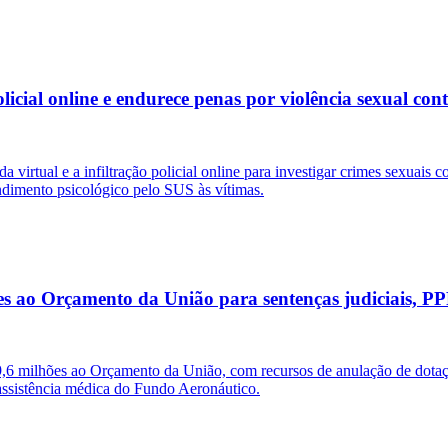
olicial online e endurece penas por violência sexual con
 virtual e a infiltração policial online para investigar crimes sexuais
endimento psicológico pelo SUS às vítimas.
es ao Orçamento da União para sentenças judiciais, P
 milhões ao Orçamento da União, com recursos de anulação de dotaçõe
assistência médica do Fundo Aeronáutico.