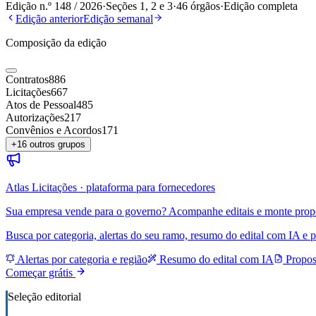
Edição n.º
148
/
2026
·
Seções 1, 2 e 3
·
46
órgãos
·
Edição completa
Edição anterior
Edição semanal
Composição da edição
Contratos
886
Licitações
667
Atos de Pessoal
485
Autorizações
217
Convênios e Acordos
171
+
16
outros grupos
Atlas Licitações · plataforma para fornecedores
Sua empresa vende para o governo? Acompanhe editais e monte prop
Busca por categoria, alertas do seu ramo, resumo do edital com IA e p
Alertas por categoria e região
Resumo do edital com IA
Propos
Começar grátis
Seleção editorial