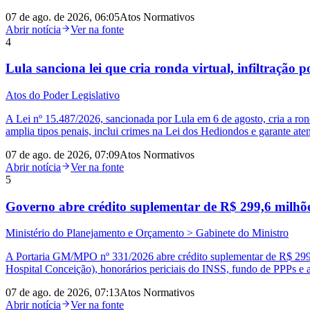
07 de ago. de 2026, 06:05
Atos Normativos
Abrir notícia
Ver na fonte
4
Lula sanciona lei que cria ronda virtual, infiltração p
Atos do Poder Legislativo
A Lei nº 15.487/2026, sancionada por Lula em 6 de agosto, cria a ronda
amplia tipos penais, inclui crimes na Lei dos Hediondos e garante at
07 de ago. de 2026, 07:09
Atos Normativos
Abrir notícia
Ver na fonte
5
Governo abre crédito suplementar de R$ 299,6 milhõ
Ministério do Planejamento e Orçamento > Gabinete do Ministro
A Portaria GM/MPO nº 331/2026 abre crédito suplementar de R$ 299,6
Hospital Conceição), honorários periciais do INSS, fundo de PPPs e 
07 de ago. de 2026, 07:13
Atos Normativos
Abrir notícia
Ver na fonte