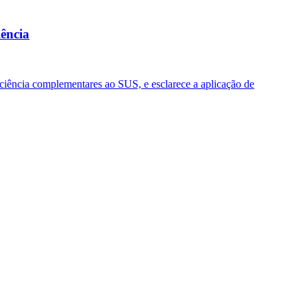
iência
iciência complementares ao SUS, e esclarece a aplicação de