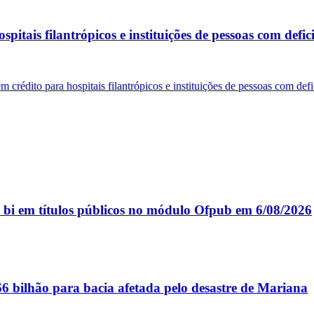
itais filantrópicos e instituições de pessoas com defic
crédito para hospitais filantrópicos e instituições de pessoas com def
 bi em títulos públicos no módulo Ofpub em 6/08/2026
6 bilhão para bacia afetada pelo desastre de Mariana