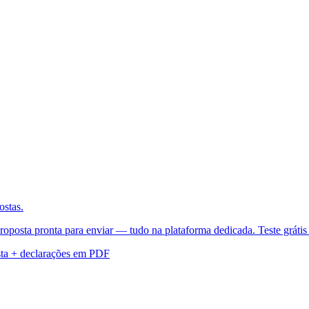
ostas.
roposta pronta para enviar — tudo na plataforma dedicada. Teste grátis 
ta + declarações em PDF