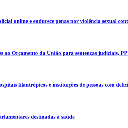
olicial online e endurece penas por violência sexual con
es ao Orçamento da União para sentenças judiciais, P
itais filantrópicos e instituições de pessoas com defic
arlamentares destinadas à saúde