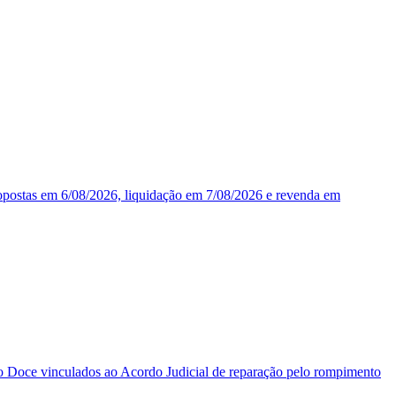
opostas em 6/08/2026, liquidação em 7/08/2026 e revenda em
o Doce vinculados ao Acordo Judicial de reparação pelo rompimento