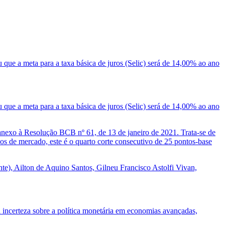
ue a meta para a taxa básica de juros (Selic) será de 14,00% ao ano
ue a meta para a taxa básica de juros (Selic) será de 14,00% ao ano
nexo à Resolução BCB nº 61, de 13 de janeiro de 2021. Trata-se de
s de mercado, este é o quarto corte consecutivo de 25 pontos-base
e), Ailton de Aquino Santos, Gilneu Francisco Astolfi Vivan,
incerteza sobre a política monetária em economias avançadas,