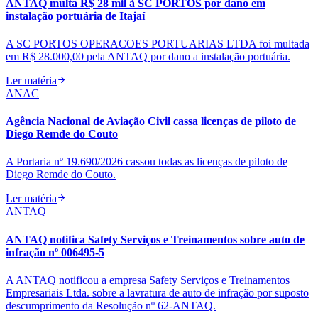
ANTAQ multa R$ 28 mil à SC PORTOS por dano em
instalação portuária de Itajaí
A SC PORTOS OPERACOES PORTUARIAS LTDA foi multada
em R$ 28.000,00 pela ANTAQ por dano a instalação portuária.
Ler matéria
ANAC
Agência Nacional de Aviação Civil cassa licenças de piloto de
Diego Remde do Couto
A Portaria nº 19.690/2026 cassou todas as licenças de piloto de
Diego Remde do Couto.
Ler matéria
ANTAQ
ANTAQ notifica Safety Serviços e Treinamentos sobre auto de
infração nº 006495-5
A ANTAQ notificou a empresa Safety Serviços e Treinamentos
Empresariais Ltda. sobre a lavratura de auto de infração por suposto
descumprimento da Resolução nº 62-ANTAQ.