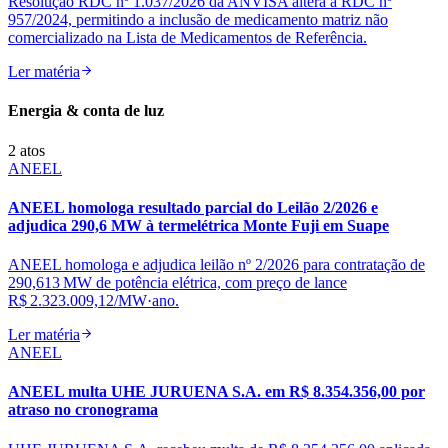
Resolução RDC nº 1.037/2026 da ANVISA altera a RDC nº
957/2024, permitindo a inclusão de medicamento matriz não
comercializado na Lista de Medicamentos de Referência.
Ler matéria
Energia & conta de luz
2
atos
ANEEL
ANEEL homologa resultado parcial do Leilão 2/2026 e
adjudica 290,6 MW à termelétrica Monte Fuji em Suape
ANEEL homologa e adjudica leilão nº 2/2026 para contratação de
290,613 MW de potência elétrica, com preço de lance
R$ 2.323.009,12/MW·ano.
Ler matéria
ANEEL
ANEEL multa UHE JURUENA S.A. em R$ 8.354.356,00 por
atraso no cronograma