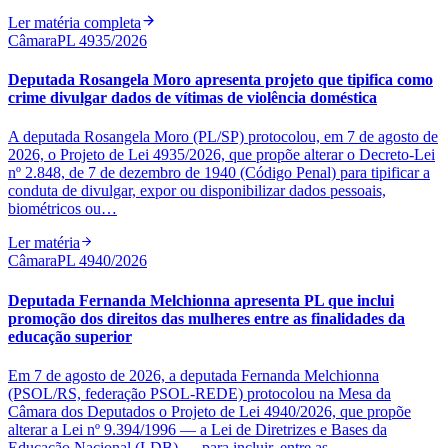
Ler matéria completa
Câmara
PL 4935/2026
Deputada Rosangela Moro apresenta projeto que tipifica como
crime divulgar dados de vítimas de violência doméstica
A deputada Rosangela Moro (PL/SP) protocolou, em 7 de agosto de
2026, o Projeto de Lei 4935/2026, que propõe alterar o Decreto-Lei
nº 2.848, de 7 de dezembro de 1940 (Código Penal) para tipificar a
conduta de divulgar, expor ou disponibilizar dados pessoais,
biométricos ou…
Ler matéria
Câmara
PL 4940/2026
Deputada Fernanda Melchionna apresenta PL que inclui
promoção dos direitos das mulheres entre as finalidades da
educação superior
Em 7 de agosto de 2026, a deputada Fernanda Melchionna
(PSOL/RS, federação PSOL-REDE) protocolou na Mesa da
Câmara dos Deputados o Projeto de Lei 4940/2026, que propõe
alterar a Lei nº 9.394/1996 — a Lei de Diretrizes e Bases da
Educação Nacional (LDB) — para incluir, entre as…