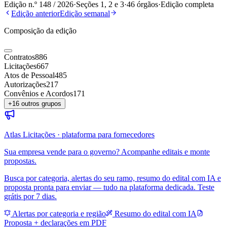
Edição n.º
148
/
2026
·
Seções 1, 2 e 3
·
46
órgãos
·
Edição completa
Edição anterior
Edição semanal
Composição da edição
Contratos
886
Licitações
667
Atos de Pessoal
485
Autorizações
217
Convênios e Acordos
171
+
16
outros grupos
Atlas Licitações · plataforma para fornecedores
Sua empresa vende para o governo? Acompanhe editais e monte
propostas.
Busca por categoria, alertas do seu ramo, resumo do edital com IA e
proposta pronta para enviar — tudo na plataforma dedicada. Teste
grátis por 7 dias.
Alertas por categoria e região
Resumo do edital com IA
Proposta + declarações em PDF