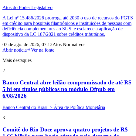
Atos do Poder Legislativo
A Lei nº 15.486/2026 prorroga até 2030 o uso de recursos do FGTS
em crédito para hospitais filantrópicos e instituições de pessoas com
deficiência complementares ao SUS, e esclarece a aplicação de
dispositivo da LC 187/2021 sobre créditos tributários.
07 de ago. de 2026, 07:12
Atos Normativos
Abrir notícia
Ver na fonte
Mais destaques
2
Banco Central abre leilão compromissado de até R$
5 bi em títulos públicos no módulo Ofpub em
6/08/2026
Banco Central do Brasil > Área de Política Monetária
3
Comitê do Rio Doce aprova quatro projetos de R$