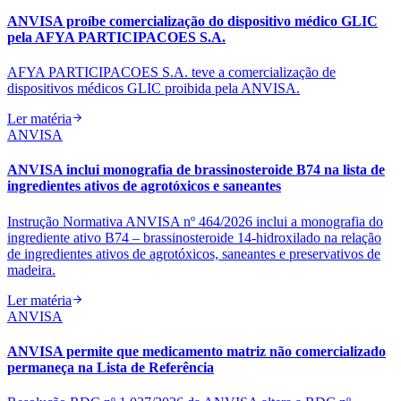
ANVISA proíbe comercialização do dispositivo médico GLIC
pela AFYA PARTICIPACOES S.A.
AFYA PARTICIPACOES S.A. teve a comercialização de
dispositivos médicos GLIC proibida pela ANVISA.
Ler matéria
ANVISA
ANVISA inclui monografia de brassinosteroide B74 na lista de
ingredientes ativos de agrotóxicos e saneantes
Instrução Normativa ANVISA nº 464/2026 inclui a monografia do
ingrediente ativo B74 – brassinosteroide 14‑hidroxilado na relação
de ingredientes ativos de agrotóxicos, saneantes e preservativos de
madeira.
Ler matéria
ANVISA
ANVISA permite que medicamento matriz não comercializado
permaneça na Lista de Referência