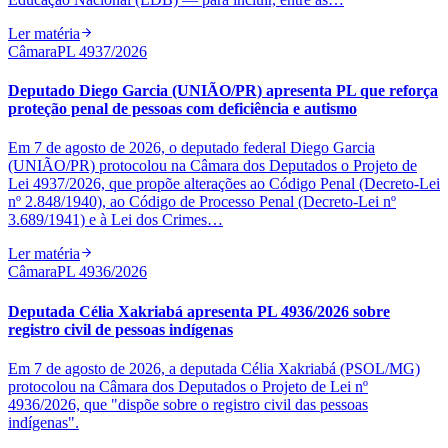
Ler matéria
Câmara
PL 4937/2026
Deputado Diego Garcia (UNIÃO/PR) apresenta PL que reforça
proteção penal de pessoas com deficiência e autismo
Em 7 de agosto de 2026, o deputado federal Diego Garcia
(UNIÃO/PR) protocolou na Câmara dos Deputados o Projeto de
Lei 4937/2026, que propõe alterações ao Código Penal (Decreto-Lei
nº 2.848/1940), ao Código de Processo Penal (Decreto-Lei nº
3.689/1941) e à Lei dos Crimes…
Ler matéria
Câmara
PL 4936/2026
Deputada Célia Xakriabá apresenta PL 4936/2026 sobre
registro civil de pessoas indígenas
Em 7 de agosto de 2026, a deputada Célia Xakriabá (PSOL/MG)
protocolou na Câmara dos Deputados o Projeto de Lei nº
4936/2026, que "dispõe sobre o registro civil das pessoas
indígenas".