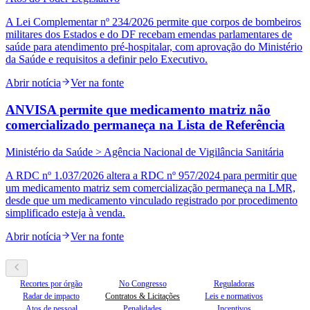
A Lei Complementar nº 234/2026 permite que corpos de bombeiros
militares dos Estados e do DF recebam emendas parlamentares de
saúde para atendimento pré-hospitalar, com aprovação do Ministério
da Saúde e requisitos a definir pelo Executivo.
Abrir notícia
Ver na fonte
ANVISA permite que medicamento matriz não
comercializado permaneça na Lista de Referência
Ministério da Saúde > Agência Nacional de Vigilância Sanitária
A RDC nº 1.037/2026 altera a RDC nº 957/2024 para permitir que
um medicamento matriz sem comercialização permaneça na LMR,
desde que um medicamento vinculado registrado por procedimento
simplificado esteja à venda.
Abrir notícia
Ver na fonte
Recortes por órgão
No Congresso
Reguladoras
Radar de impacto
Contratos & Licitações
Leis e normativos
Atos de pessoal
Penalidades
Incentivos