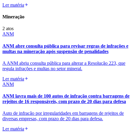
Ler matéria
Mineração
2
atos
ANM
ANM abre consulta pública para revisar regras de infrações e
multas na mineração após suspensão de penalidades
A ANM abriu consulta pública para alterar a Resolução 223, que
regula infrações e multas no setor mineral.
Ler matéria
ANM
ANM lavra mais de 100 autos de infração contra barragens de
rejeitos de 16 responsáveis, com prazo de 20 dias para defesa
Auto de infração por irregularidades em barragens de rejeitos de
diversas empresas, com prazo de 20 dias para defesa.
Ler matéria