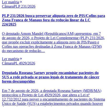
Ler matéria
Câmara
PLP 231/2026
PLP 231/2026 busca preservar alíquota zero de PIS/Cofins para
Zona Franca de Manaus fora da redução linear da LC
224/2025
O deputado Amom Mandel (Republicanos/AM) apresentou, em 7
de agosto de 2026, o Projeto de Lei Complementar (PLP) 231/2026,
que propõe excluir explicitamente a alíquota zero de PIS/Pasep e
Cofins nas operações destinadas à Zona Franca de Manaus (ZFM)
do mecanismo de redução…
Ler matéria
Câmara
PL 4929/2026
Deputada Roseana Sarney propõe encaminhar pacientes do
SUS a rede privada se prazos legais de tratamento de câncer
forem descumpridos
Em 7 de agosto de 2026, a deputada Roseana Sarney (MDB/MA)
protocolou o Projeto de Lei 4929/2026, que altera a Lei nº
12.732/2012 para prever o encaminhamento de pacientes do Sistema
Único de Saúde (SUS) a estabelecimentos privados quando houver