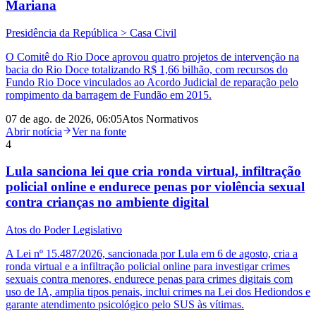
Mariana
Presidência da República > Casa Civil
O Comitê do Rio Doce aprovou quatro projetos de intervenção na
bacia do Rio Doce totalizando R$ 1,66 bilhão, com recursos do
Fundo Rio Doce vinculados ao Acordo Judicial de reparação pelo
rompimento da barragem de Fundão em 2015.
07 de ago. de 2026, 06:05
Atos Normativos
Abrir notícia
Ver na fonte
4
Lula sanciona lei que cria ronda virtual, infiltração
policial online e endurece penas por violência sexual
contra crianças no ambiente digital
Atos do Poder Legislativo
A Lei nº 15.487/2026, sancionada por Lula em 6 de agosto, cria a
ronda virtual e a infiltração policial online para investigar crimes
sexuais contra menores, endurece penas para crimes digitais com
uso de IA, amplia tipos penais, inclui crimes na Lei dos Hediondos e
garante atendimento psicológico pelo SUS às vítimas.