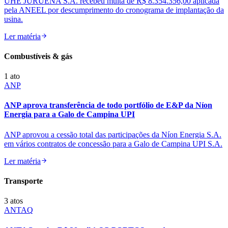
UHE JURUENA S.A. recebeu multa de R$ 8.354.356,00 aplicada
pela ANEEL por descumprimento do cronograma de implantação da
usina.
Ler matéria
Combustíveis & gás
1
ato
ANP
ANP aprova transferência de todo portfólio de E&P da Níon
Energia para a Galo de Campina UPI
ANP aprovou a cessão total das participações da Níon Energia S.A.
em vários contratos de concessão para a Galo de Campina UPI S.A.
Ler matéria
Transporte
3
atos
ANTAQ