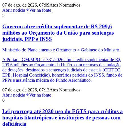
07 de ago. de 2026, 07:09
Atos Normativos
Abrir notícia
Ver na fonte
5
Governo abre crédito suplementar de R$ 299,6
milhões ao Orçamento da União para sentenças
judiciais, PPP e INSS
Ministério do Planejamento e Orçamento > Gabinete do Ministro
A Portaria GM/MPO nº 331/2026 abre crédito suplementar de R$
299,6 milhões ao Orçamento da União, com recursos de anulação
de dotações, destinados a sentenças judiciais de estatais (CEITEC,
EPE, Hospital Conceição), honorários periciais do INSS, fundo de
PPPs e assistência médica do Fundo Aeronáutico.
07 de ago. de 2026, 07:13
Atos Normativos
Abrir notícia
Ver na fonte
6
Lei prorroga até 2030 uso do FGTS para créditos a
hospitais filantrópicos e instituições de pessoas com
deficiência