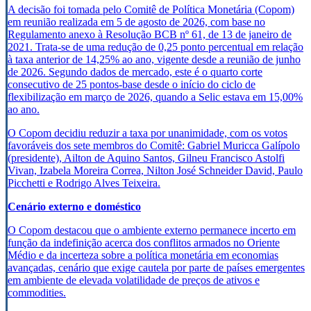
A decisão foi tomada pelo Comitê de Política Monetária (Copom)
em reunião realizada em 5 de agosto de 2026, com base no
Regulamento anexo à Resolução BCB nº 61, de 13 de janeiro de
2021. Trata-se de uma redução de 0,25 ponto percentual em relação
à taxa anterior de 14,25% ao ano, vigente desde a reunião de junho
de 2026. Segundo dados de mercado, este é o quarto corte
consecutivo de 25 pontos-base desde o início do ciclo de
flexibilização em março de 2026, quando a Selic estava em 15,00%
ao ano.
O Copom decidiu reduzir a taxa por unanimidade, com os votos
favoráveis dos sete membros do Comitê: Gabriel Muricca Galípolo
(presidente), Ailton de Aquino Santos, Gilneu Francisco Astolfi
Vivan, Izabela Moreira Correa, Nilton José Schneider David, Paulo
Picchetti e Rodrigo Alves Teixeira.
Cenário externo e doméstico
O Copom destacou que o ambiente externo permanece incerto em
função da indefinição acerca dos conflitos armados no Oriente
Médio e da incerteza sobre a política monetária em economias
avançadas, cenário que exige cautela por parte de países emergentes
em ambiente de elevada volatilidade de preços de ativos e
commodities.