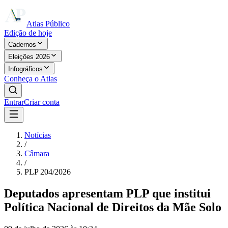
Atlas Público
Edição de hoje
Cadernos
Eleições 2026
Infográficos
Conheça o Atlas
Entrar
Criar conta
Notícias
/
Câmara
/
PLP 204/2026
Deputados apresentam PLP que institui
Política Nacional de Direitos da Mãe Solo