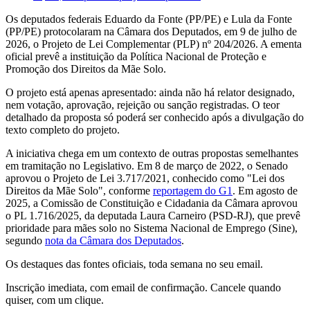
Os deputados federais Eduardo da Fonte (PP/PE) e Lula da Fonte
(PP/PE) protocolaram na Câmara dos Deputados, em 9 de julho de
2026, o Projeto de Lei Complementar (PLP) nº 204/2026. A ementa
oficial prevê a instituição da Política Nacional de Proteção e
Promoção dos Direitos da Mãe Solo.
O projeto está apenas apresentado: ainda não há relator designado,
nem votação, aprovação, rejeição ou sanção registradas. O teor
detalhado da proposta só poderá ser conhecido após a divulgação do
texto completo do projeto.
A iniciativa chega em um contexto de outras propostas semelhantes
em tramitação no Legislativo. Em 8 de março de 2022, o Senado
aprovou o Projeto de Lei 3.717/2021, conhecido como "Lei dos
Direitos da Mãe Solo", conforme
reportagem do G1
. Em agosto de
2025, a Comissão de Constituição e Cidadania da Câmara aprovou
o PL 1.716/2025, da deputada Laura Carneiro (PSD-RJ), que prevê
prioridade para mães solo no Sistema Nacional de Emprego (Sine),
segundo
nota da Câmara dos Deputados
.
Os destaques das fontes oficiais, toda semana no seu email.
Inscrição imediata, com email de confirmação. Cancele quando
quiser, com um clique.