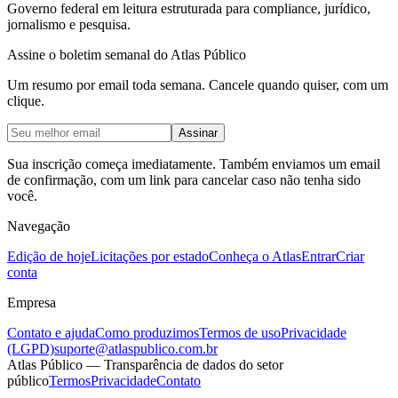
Governo federal em leitura estruturada para compliance, jurídico,
jornalismo e pesquisa.
Assine o boletim semanal do Atlas Público
Um resumo por email toda semana. Cancele quando quiser, com um
clique.
Assinar
Sua inscrição começa imediatamente. Também enviamos um email
de confirmação, com um link para cancelar caso não tenha sido
você.
Navegação
Edição de hoje
Licitações por estado
Conheça o Atlas
Entrar
Criar
conta
Empresa
Contato e ajuda
Como produzimos
Termos de uso
Privacidade
(LGPD)
suporte@atlaspublico.com.br
Atlas Público — Transparência de dados do setor
público
Termos
Privacidade
Contato