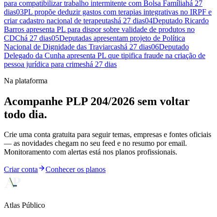
para compatibilizar trabalho intermitente com Bolsa Família
há 27
dias
03
PL propõe deduzir gastos com terapias integrativas no IRPF e
criar cadastro nacional de terapeutas
há 27 dias
04
Deputado Ricardo
Barros apresenta PL para dispor sobre validade de produtos no
CDC
há 27 dias
05
Deputadas apresentam projeto de Política
Nacional de Dignidade das Traviarcas
há 27 dias
06
Deputado
Delegado da Cunha apresenta PL que tipifica fraude na criação de
pessoa jurídica para crimes
há 27 dias
Na plataforma
Acompanhe PLP 204/2026 sem voltar
todo dia.
Crie uma conta gratuita para seguir temas, empresas e fontes oficiais
— as novidades chegam no seu feed e no resumo por email.
Monitoramento com alertas está nos planos profissionais.
Criar conta
Conhecer os planos
Atlas Público