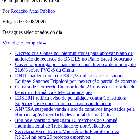
09 de julho de 2026 às 10:34
Por
Redação Atlas Público
Edição de
06/08/2026
Destaques selecionados do dia
Ver edição completa
→
Decreto cria Conselho Interministerial para aprovar plano de
aplicação de recursos do BNDES no Plano Brasil Soberano
Governo prorroga por mais cinco anos direito antidumping de
21,6% sobre PVC-S da China
DNIT mantém multa de R$ 2,38 milhões ao Consórcio
Equipav-Sanches Tripoloni por inexecução parcial de contrato
Câmara de Comércio Exterior inclui 21 novos ex-tarifários de
bens de informática e telecomunicações
EBSERH retifica aviso de penalidade contra Construtora
Engemega e explicita multa e suspensão de licitar
ANVISA suspende venda e uso de curativos importados pela
Humana após irregularidades em fábrica na China
Boulos e Marinho designam 16 membros do Comitê
Interministerial de Trabalhadores por Aplicativos
Secretaria Executiva do Ministério do Esporte aprova
R$ 23,4 mi para 29 projetos esportivos