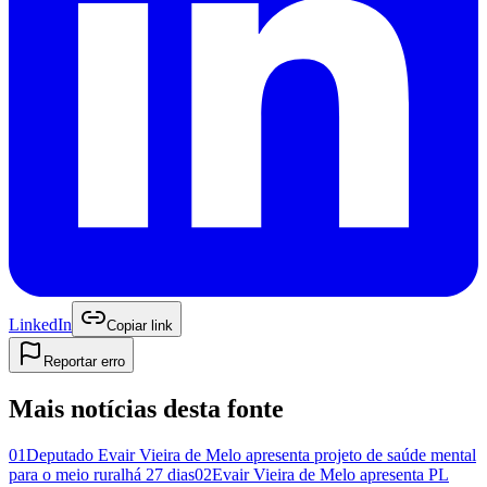
LinkedIn
Copiar link
Reportar erro
Mais notícias desta fonte
01
Deputado Evair Vieira de Melo apresenta projeto de saúde mental
para o meio rural
há 27 dias
02
Evair Vieira de Melo apresenta PL