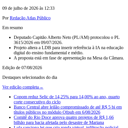
09 de julho de 2026 às 12:33
Por
Redação Atlas Público
Em resumo
Deputado Capitão Alberto Neto (PL/AM) protocolou o PL
3615/2026 em 09/07/2026.
Projeto altera a LDB para inserir referência à IA na educação
digital do ensino fundamental e médio.
A proposta está em fase de apresentação na Mesa da Câmara.
Edição de
07/08/2026
Destaques selecionados do dia
Ver edição completa
→
Copom reduz Selic de 14,25% para 14,00% ao ano, quarto
corte consecutivo do ciclo
Banco Central abre leilão compromissado de até R$ 5 bi em
títulos públicos no módulo Ofpub em 6/08/2026
Comitê do Rio Doce aprova quatro projetos de R$ 1,66
bilhão para bacia afetada pelo desastre de Mariana
Lula sanciona lei que cria ronda virtual, infiltração policial