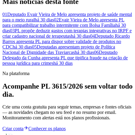
Mais notícias desta fonte
01
Deputado Evair Vieira de Melo apresenta projeto de saúde mental
para o meio rural
há 30 dias
02
Evair Vieira de Melo apresenta PL
para compatibilizar trabalho intermitente com Bolsa Família
há 30
dias
03
PL propõe deduzir gastos com terapias integrativas no IRPF e
criar cadastro nacional de terapeutas
há 30 dias
04
Deputado Ricardo
Barros apresenta PL para dispor sobre validade de produtos no
CDC
há 30 dias
05
Deputadas apresentam projeto de Política
Nacional de Dignidade das Traviarcas
há 30 dias
06
Deputado
Delegado da Cunha apresenta PL que tipifica fraude na criação de
pessoa jurídica para crimes
há 30 dias
Na plataforma
Acompanhe PL 3615/2026 sem voltar todo
dia.
Crie uma conta gratuita para seguir temas, empresas e fontes oficiais
— as novidades chegam no seu feed e no resumo por email.
Monitoramento com alertas está nos planos profissionais.
Criar conta
Conhecer os planos