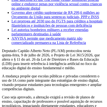
online e endurece penas por violência sexual contra crianças
no ambiente digital
Governo abre crédito suplementar de R$ 299,6 milhões ao
Orçamento da União para sentenças judiciais, PPP e INSS
Lei prorroga até 2030 uso do FGTS para créditos a hospitais
filantrópicos e instituições de pessoas com deficiência
Lei autoriza bombeiros militares a receber emendas
parlamentares destinadas à saúde
ANVISA permite que medicamento matriz não
comercializado permaneça na Lista de Referência
Deputado Capitão Alberto Neto (PL/AM) protocolou nesta
quinta‑feira, 9 de julho de 2026, o Projeto de Lei 3615/2026, que
altera o § 11 do art. 26 da Lei de Diretrizes e Bases da Educação
(LDB) para inserir referência à inteligência artificial no foco da
educação digital do ensino fundamental e médio.
A mudança propõe que escolas públicas e privadas considerem o
uso de IA como parte integrante das estratégias de ensino digital,
visando preparar estudantes para tecnologias emergentes e ampliar
competências digitais.
Caso seja aprovado, a alteração exigirá a revisão de planos de
ensino, capacitação de professores e possível aquisição de recursos
tecnológicos, impactando diretamente estudantes, educadores e