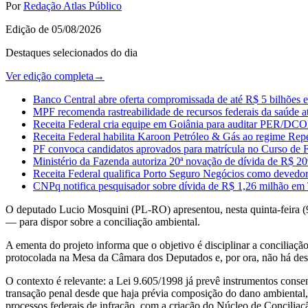
Por
Redação Atlas Público
Edição de
05/08/2026
Destaques selecionados do dia
Ver edição completa
→
Banco Central abre oferta compromissada de até R$ 5 bilhões e
MPF recomenda rastreabilidade de recursos federais da saúde at
Receita Federal cria equipe em Goiânia para auditar PER/DC
Receita Federal habilita Karoon Petróleo & Gás ao regime Repe
PF convoca candidatos aprovados para matrícula no Curso de
Ministério da Fazenda autoriza 20ª novação de dívida de R$
Receita Federal qualifica Porto Seguro Negócios como devedo
CNPq notifica pesquisador sobre dívida de R$ 1,26 milhão em
O deputado Lucio Mosquini (PL-RO) apresentou, nesta quinta-feira (9
— para dispor sobre a conciliação ambiental.
A ementa do projeto informa que o objetivo é disciplinar a conciliaç
protocolada na Mesa da Câmara dos Deputados e, por ora, não há desi
O contexto é relevante: a Lei 9.605/1998 já prevê instrumentos consen
transação penal desde que haja prévia composição do dano ambiental, 
processos federais de infração, com a criação do Núcleo de Conci