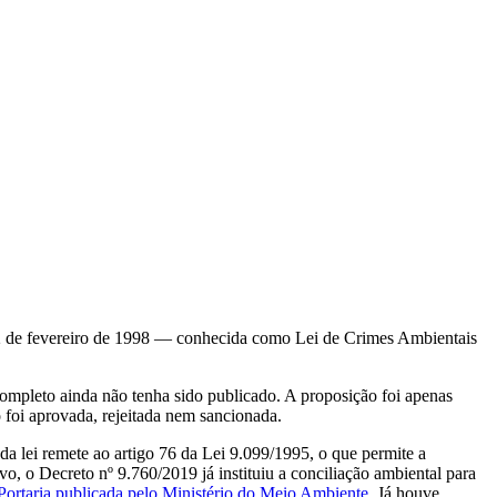
 12 de fevereiro de 1998 — conhecida como Lei de Crimes Ambientais
completo ainda não tenha sido publicado. A proposição foi apenas
foi aprovada, rejeitada nem sancionada.
da lei remete ao artigo 76 da Lei 9.099/1995, o que permite a
, o Decreto nº 9.760/2019 já instituiu a conciliação ambiental para
Portaria publicada pelo Ministério do Meio Ambiente
. Já houve