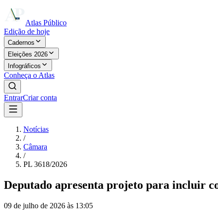
Atlas Público
Edição de hoje
Cadernos
Eleições 2026
Infográficos
Conheça o Atlas
Entrar
Criar conta
Notícias
/
Câmara
/
PL 3618/2026
Deputado apresenta projeto para incluir c
09 de julho de 2026 às 13:05