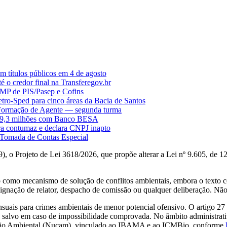
m títulos públicos em 4 de agosto
é o credor final na Transferegov.br
OMP de PIS/Pasep e Cofins
tro-Sped para cinco áreas da Bacia de Santos
 Formação de Agente — segunda turma
 209,3 milhões com Banco BESA
ra contumaz e declara CNPJ inapto
 Tomada de Contas Especial
), o Projeto de Lei 3618/2026, que propõe alterar a Lei nº 9.605, de
ão como mecanismo de solução de conflitos ambientais, embora o texto 
gnação de relator, despacho de comissão ou qualquer deliberação. Não 
suais para crimes ambientais de menor potencial ofensivo. O artigo 27 
salvo em caso de impossibilidade comprovada. No âmbito administrativo
liação Ambiental (Nucam), vinculado ao IBAMA e ao ICMBio, conforme