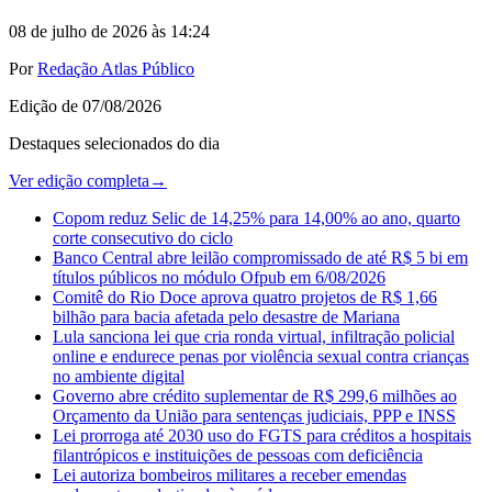
08 de julho de 2026 às 14:24
Por
Redação Atlas Público
Edição de
07/08/2026
Destaques selecionados do dia
Ver edição completa
→
Copom reduz Selic de 14,25% para 14,00% ao ano, quarto
corte consecutivo do ciclo
Banco Central abre leilão compromissado de até R$ 5 bi em
títulos públicos no módulo Ofpub em 6/08/2026
Comitê do Rio Doce aprova quatro projetos de R$ 1,66
bilhão para bacia afetada pelo desastre de Mariana
Lula sanciona lei que cria ronda virtual, infiltração policial
online e endurece penas por violência sexual contra crianças
no ambiente digital
Governo abre crédito suplementar de R$ 299,6 milhões ao
Orçamento da União para sentenças judiciais, PPP e INSS
Lei prorroga até 2030 uso do FGTS para créditos a hospitais
filantrópicos e instituições de pessoas com deficiência
Lei autoriza bombeiros militares a receber emendas