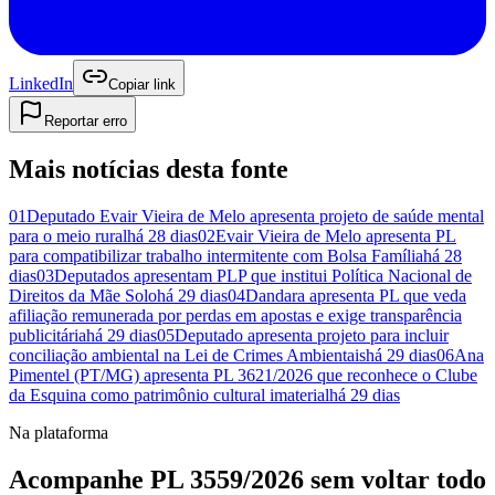
LinkedIn
Copiar link
Reportar erro
Mais notícias desta fonte
01
Deputado Evair Vieira de Melo apresenta projeto de saúde mental
para o meio rural
há 28 dias
02
Evair Vieira de Melo apresenta PL
para compatibilizar trabalho intermitente com Bolsa Família
há 28
dias
03
Deputados apresentam PLP que institui Política Nacional de
Direitos da Mãe Solo
há 29 dias
04
Dandara apresenta PL que veda
afiliação remunerada por perdas em apostas e exige transparência
publicitária
há 29 dias
05
Deputado apresenta projeto para incluir
conciliação ambiental na Lei de Crimes Ambientais
há 29 dias
06
Ana
Pimentel (PT/MG) apresenta PL 3621/2026 que reconhece o Clube
da Esquina como patrimônio cultural imaterial
há 29 dias
Na plataforma
Acompanhe PL 3559/2026 sem voltar todo