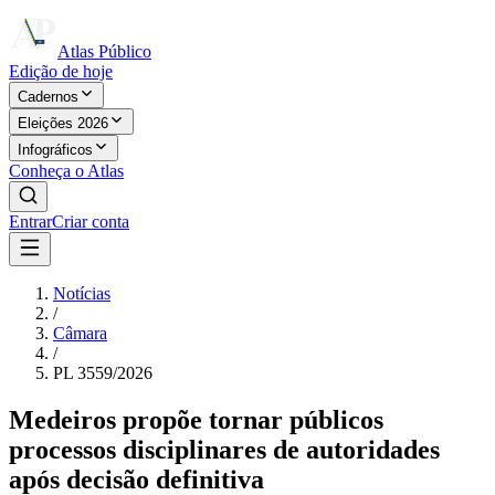
Atlas Público
Edição de hoje
Cadernos
Eleições 2026
Infográficos
Conheça o Atlas
Entrar
Criar conta
Notícias
/
Câmara
/
PL 3559/2026
Medeiros propõe tornar públicos
processos disciplinares de autoridades
após decisão definitiva