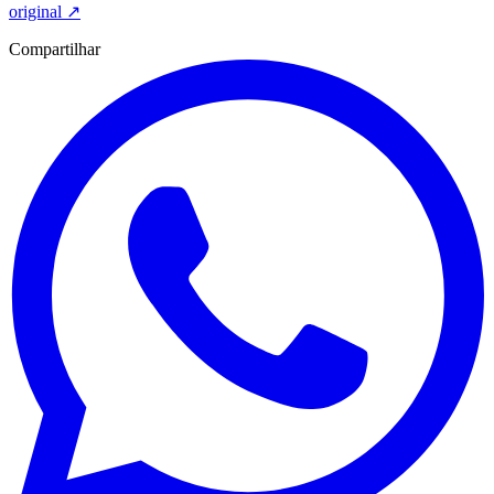
original
↗
Compartilhar