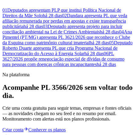
01
Deputados apresentam PLP que institui Política Nacional de
Direitos da Mãe Solo
há 28 dias
02
Dandara apresenta PL que veda
afiliação remunerada por perdas em apostas e exige transparência
publicitária
há 28 dias
03
Deputado apresenta projeto para incluir
conciliação ambiental na Lei de Crimes Ambientais
há 28 dias
04
Ana
Pimentel (PT/MG) apresenta PL 3621/2026 que reconhece o Clube
da Esquina como patrimônio cultural imaterial
há 28 dias
05
Deputado
Roberto Duarte apresenta PL que cria Programa Nacional de
Democratização do Acesso à Energia Solar
há 28 dias
06
PL
3627/2026 propõe renegociação especial de dívidas de consumo
para pessoas com doenças crônicas incapacitantes
há 28 dias
Na plataforma
Acompanhe PL 3566/2026 sem voltar todo
dia.
Crie uma conta gratuita para seguir temas, empresas e fontes oficiais
— as novidades chegam no seu feed e no resumo por email.
Monitoramento com alertas está nos planos profissionais.
Criar conta
Conhecer os planos