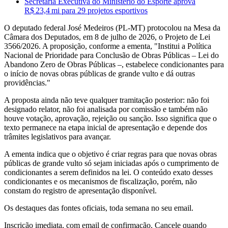
Secretaria Executiva do Ministério do Esporte aprova
R$ 23,4 mi para 29 projetos esportivos
O deputado federal José Medeiros (PL-MT) protocolou na Mesa da
Câmara dos Deputados, em 8 de julho de 2026, o Projeto de Lei
3566/2026. A proposição, conforme a ementa, "Institui a Política
Nacional de Prioridade para Conclusão de Obras Públicas – Lei do
Abandono Zero de Obras Públicas –, estabelece condicionantes para
o início de novas obras públicas de grande vulto e dá outras
providências."
A proposta ainda não teve qualquer tramitação posterior: não foi
designado relator, não foi analisada por comissão e também não
houve votação, aprovação, rejeição ou sanção. Isso significa que o
texto permanece na etapa inicial de apresentação e depende dos
trâmites legislativos para avançar.
A ementa indica que o objetivo é criar regras para que novas obras
públicas de grande vulto só sejam iniciadas após o cumprimento de
condicionantes a serem definidos na lei. O conteúdo exato desses
condicionantes e os mecanismos de fiscalização, porém, não
constam do registro de apresentação disponível.
Os destaques das fontes oficiais, toda semana no seu email.
Inscrição imediata, com email de confirmação. Cancele quando