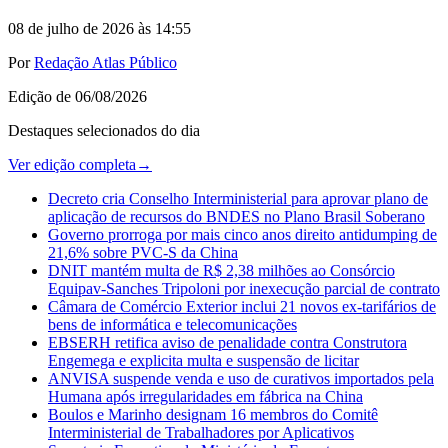
08 de julho de 2026 às 14:55
Por
Redação Atlas Público
Edição de
06/08/2026
Destaques selecionados do dia
Ver edição completa
→
Decreto cria Conselho Interministerial para aprovar plano de
aplicação de recursos do BNDES no Plano Brasil Soberano
Governo prorroga por mais cinco anos direito antidumping de
21,6% sobre PVC-S da China
DNIT mantém multa de R$ 2,38 milhões ao Consórcio
Equipav-Sanches Tripoloni por inexecução parcial de contrato
Câmara de Comércio Exterior inclui 21 novos ex-tarifários de
bens de informática e telecomunicações
EBSERH retifica aviso de penalidade contra Construtora
Engemega e explicita multa e suspensão de licitar
ANVISA suspende venda e uso de curativos importados pela
Humana após irregularidades em fábrica na China
Boulos e Marinho designam 16 membros do Comitê
Interministerial de Trabalhadores por Aplicativos