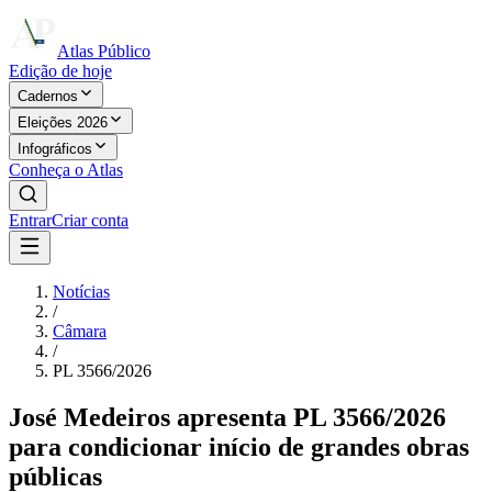
Atlas Público
Edição de hoje
Cadernos
Eleições 2026
Infográficos
Conheça o Atlas
Entrar
Criar conta
Notícias
/
Câmara
/
PL 3566/2026
José Medeiros apresenta PL 3566/2026
para condicionar início de grandes obras
públicas