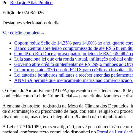
Por
Redação Atlas Público
Edição de
07/08/2026
Destaques selecionados do dia
Ver edição completa
→
Copom reduz Selic de 14,25% para 14,00% ao ano, quarto corte
Banco Central abre leilão compromissado de até R$ 5 bi em tí
Comitê do Rio Doce aprova quatro projetos de R$ 1,66 bilhão p
Lula sanciona lei que cria ronda virtual, infiltração policial on
Governo abre crédito suplementar de R$ 299,6 milhões ao Orça
Lei prorroga até 2030 uso do FGTS para créditos a hospitais fil
Lei autoriza bombeiros militares a receber emendas parlamentar
ANVISA permite que medicamento matriz não comercializado p
O deputado Airton Faleiro (PT/PA) apresentou nesta terça-feira, 8 de
conhecida como Lei do Crime Racial — para criminalizar atos de disc
A ementa do projeto, registrada na Mesa da Câmara dos Deputados, indi
de discriminação ou preconceito de raça, cor, etnia, religião ou proced
discriminação, mas o texto integral do PL ainda não foi publicado.
A Lei nº 7.716/1989, em seu artigo 20, prevê pena de reclusão de um a
nacional, conforme texto compilado disponível no
Portal da Legislaç