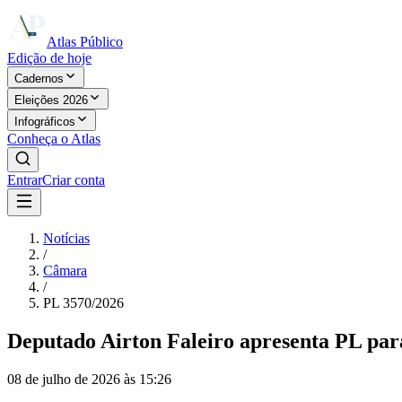
Atlas Público
Edição de hoje
Cadernos
Eleições 2026
Infográficos
Conheça o Atlas
Entrar
Criar conta
Notícias
/
Câmara
/
PL 3570/2026
Deputado Airton Faleiro apresenta PL para
08 de julho de 2026 às 15:26