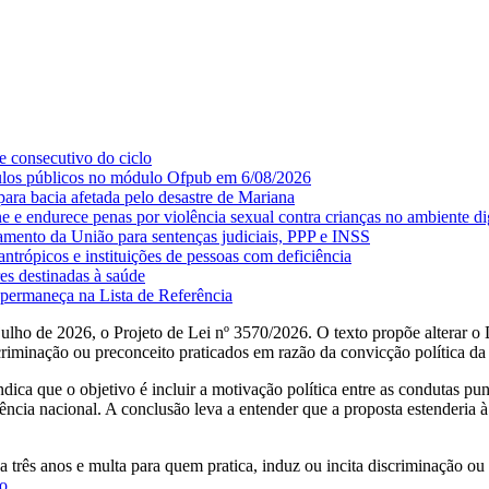
 consecutivo do ciclo
tulos públicos no módulo Ofpub em 6/08/2026
ara bacia afetada pelo desastre de Mariana
line e endurece penas por violência sexual contra crianças no ambiente di
mento da União para sentenças judiciais, PPP e INSS
antrópicos e instituições de pessoas com deficiência
es destinadas à saúde
ermaneça na Lista de Referência
 julho de 2026, o Projeto de Lei nº 3570/2026. O texto propõe alterar
riminação ou preconceito praticados em razão da convicção política da 
ca que o objetivo é incluir a motivação política entre as condutas punid
ência nacional. A conclusão leva a entender que a proposta estenderia à e
 três anos e multa para quem pratica, induz ou incita discriminação ou 
ão
.