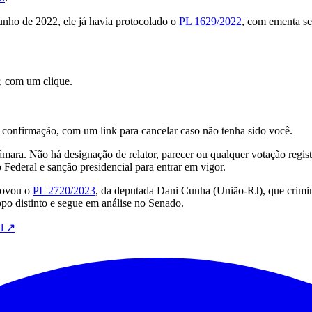
junho de 2022, ele já havia protocolado o
PL 1629/2022
, com ementa se
, com um clique.
onfirmação, com um link para cancelar caso não tenha sido você.
ra. Não há designação de relator, parecer ou qualquer votação regist
Federal e sanção presidencial para entrar em vigor.
rovou o
PL 2720/2023
, da deputada Dani Cunha (União-RJ), que criminal
opo distinto e segue em análise no Senado.
l
↗