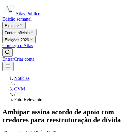
Atlas Público
Edição semanal
Explorar
Fontes oficiais
Eleições 2026
Conheça o Atlas
Entrar
Criar conta
Notícias
/
CVM
/
Fato Relevante
Ambipar assina acordo de apoio com
credores para reestruturação de dívida