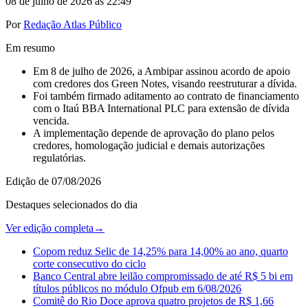
08 de julho de 2026 às 22:49
Por
Redação Atlas Público
Em resumo
Em 8 de julho de 2026, a Ambipar assinou acordo de apoio
com credores dos Green Notes, visando reestruturar a dívida.
Foi também firmado aditamento ao contrato de financiamento
com o Itaú BBA International PLC para extensão de dívida
vencida.
A implementação depende de aprovação do plano pelos
credores, homologação judicial e demais autorizações
regulatórias.
Edição de
07/08/2026
Destaques selecionados do dia
Ver edição completa
→
Copom reduz Selic de 14,25% para 14,00% ao ano, quarto
corte consecutivo do ciclo
Banco Central abre leilão compromissado de até R$ 5 bi em
títulos públicos no módulo Ofpub em 6/08/2026
Comitê do Rio Doce aprova quatro projetos de R$ 1,66