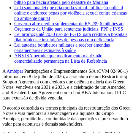
bilhão para bacia afetada pelo desastre de Mariana
Lula sanciona lei que cria ronda virtual, infiltração policial
online e endurece penas por violência sexual contra crianças
no ambiente digital
Governo abre crédito suplementar de R$ 299,6 milhões ao
Orçamento da União para sentenças judiciais, PPP e INSS
Lei prorroga até 2030 uso do FGTS para créditos a hospitais
filantrópicos e instituições de pessoas com deficiência
Lei autoriza bombeiros militares a receber emendas
parlamentares destinadas à saúde
ANVISA permite que medicamento matriz não
comercializado permaneça na Lista de Referência
A
Ambipar
Participações e Empreendimentos S/A (CVM 02496-1)
informou, em 8 de julho de 2026, a assinatura de um Restructuring
Support Agreement com credores que detêm a maioria dos Green
Notes, vencíveis em 2031 e 2033, e a celebração de um Amended
and Restated Loan Agreement com o Itaú BBA International PLC
para extensão de dívida vencida.
O acordo consolida os termos principais da reestruturação dos Green
Notes e visa melhorar a alavancagem e a liquidez do Grupo
Ambipar, permitindo a continuidade das operações e preservando o
valor para acionistas e demais stakeholders.