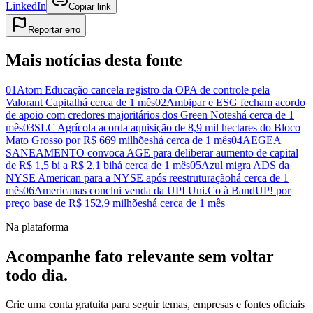
LinkedIn
Copiar link
Reportar erro
Mais notícias desta fonte
01
Atom Educação cancela registro da OPA de controle pela
Valorant Capital
há cerca de 1 mês
02
Ambipar e ESG fecham acordo
de apoio com credores majoritários dos Green Notes
há cerca de 1
mês
03
SLC Agrícola acorda aquisição de 8,9 mil hectares do Bloco
Mato Grosso por R$ 669 milhões
há cerca de 1 mês
04
AEGEA
SANEAMENTO convoca AGE para deliberar aumento de capital
de R$ 1,5 bi a R$ 2,1 bi
há cerca de 1 mês
05
Azul migra ADS da
NYSE American para a NYSE após reestruturação
há cerca de 1
mês
06
Americanas conclui venda da UPI Uni.Co à BandUP! por
preço base de R$ 152,9 milhões
há cerca de 1 mês
Na plataforma
Acompanhe fato relevante sem voltar
todo dia.
Crie uma conta gratuita para seguir temas, empresas e fontes oficiais