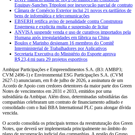
Equipav-Sanches Tripoloni por inexecução parcial de contrato
Câmara de Comércio Exterior inclui 21 novos ex-tarifários de
bens de informática e telecomunicações
EBSERH retifica aviso de penalidade contra Construtora
Engemega e explicita multa e suspensão de licitar
ANVISA suspende venda e uso de curativos importados pela
Humana após irregularidades em fábrica na China
Boulos e Marinho designam 16 membros do Comitê
Interministerial de Trabalhadores por Aplicativos
Secretaria Executiva do Ministério do Esporte aprova
R$ 23,4 mi para 29 projetos esportivos
Ambipar Participações e Empreendimentos S.A. (B3: AMBP3;
CVM 2496-1) e Environmental ESG Participações S.A. (CVM
2627-1) anunciaram, em 8 de julho de 2026, a assinatura de um
Acordo de Apoio com credores detentores da maior parte dos Green
Notes de vencimentos em 2031 e 2033, emitidos por uma
subsidiária da Ambipar. Além disso, determinadas subsidiárias das
companhias celebraram um contrato de financiamento aditado e
consolidado com o Itaú BBA International PLC para alongar dívida
vencida.
O acordo consolida os principais termos da reestruturação dos Green
Notes, que deverá ser implementada principalmente no âmbito do
plano de recuperação judicial das companhias. A gestão do Grupo