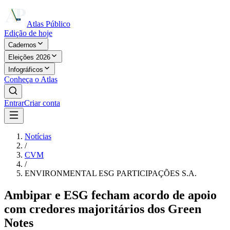
Atlas Público
Edição de hoje
Cadernos
Eleições 2026
Infográficos
Conheça o Atlas
Entrar
Criar conta
Notícias
/
CVM
/
ENVIRONMENTAL ESG PARTICIPAÇÕES S.A.
Ambipar e ESG fecham acordo de apoio
com credores majoritários dos Green
Notes