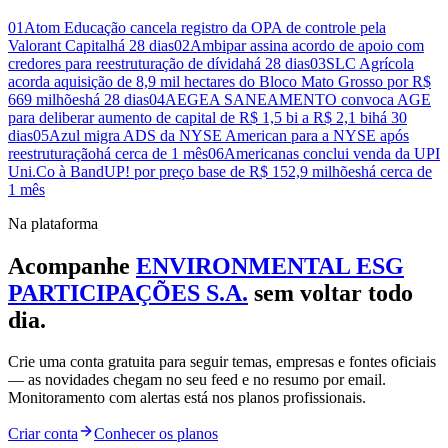
01
Atom Educação cancela registro da OPA de controle pela
Valorant Capital
há 28 dias
02
Ambipar assina acordo de apoio com
credores para reestruturação de dívida
há 28 dias
03
SLC Agrícola
acorda aquisição de 8,9 mil hectares do Bloco Mato Grosso por R$
669 milhões
há 28 dias
04
AEGEA SANEAMENTO convoca AGE
para deliberar aumento de capital de R$ 1,5 bi a R$ 2,1 bi
há 30
dias
05
Azul migra ADS da NYSE American para a NYSE após
reestruturação
há cerca de 1 mês
06
Americanas conclui venda da UPI
Uni.Co à BandUP! por preço base de R$ 152,9 milhões
há cerca de
1 mês
Na plataforma
Acompanhe
ENVIRONMENTAL ESG
PARTICIPAÇÕES S.A.
sem voltar todo
dia.
Crie uma conta gratuita para seguir temas, empresas e fontes oficiais
— as novidades chegam no seu feed e no resumo por email.
Monitoramento com alertas está nos planos profissionais.
Criar conta
Conhecer os planos