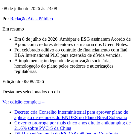
08 de julho de 2026 às 23:08
Por
Redação Atlas Público
Em resumo
Em 8 de julho de 2026, Ambipar e ESG assinaram Acordo de
Apoio com credores detentores da maioria dos Green Notes.
Foi celebrado aditivo ao contrato de financiamento com Itaú
BBA International PLC para extensão de dívida vencida.
A implementação depende de aprovação societária,
homologação do plano pelos credores e autorizações
regulatórias.
Edição de
06/08/2026
Destaques selecionados do dia
Ver edição completa
→
Decreto cria Conselho Interministerial para aprovar plano de
aplicação de recursos do BNDES no Plano Brasil Soberano
Governo prorroga por mais cinco anos direito antidumping de
21,6% sobre PVC-S da China
DNIT mantém multa de R$ 2,38 milhões ao Consórcio