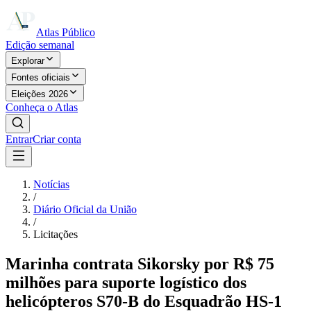
Atlas Público
Edição semanal
Explorar
Fontes oficiais
Eleições 2026
Conheça o Atlas
Entrar
Criar conta
Notícias
/
Diário Oficial da União
/
Licitações
Marinha contrata Sikorsky por R$ 75
milhões para suporte logístico dos
helicópteros S70-B do Esquadrão HS-1