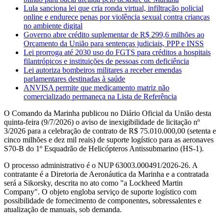
Lula sanciona lei que cria ronda virtual, infiltração policial
online e endurece penas por violência sexual contra crianças
no ambiente digital
Governo abre crédito suplementar de R$ 299,6 milhões ao
Orçamento da União para sentenças judiciais, PPP e INSS
Lei prorroga até 2030 uso do FGTS para créditos a hospitais
filantrópicos e instituições de pessoas com deficiência
Lei autoriza bombeiros militares a receber emendas
parlamentares destinadas à saúde
ANVISA permite que medicamento matriz não
comercializado permaneça na Lista de Referência
O Comando da Marinha publicou no Diário Oficial da União desta
quinta-feira (9/7/2026) o aviso de inexigibilidade de licitação nº
3/2026 para a celebração de contrato de R$ 75.010.000,00 (setenta e
cinco milhões e dez mil reais) de suporte logístico para as aeronaves
S70-B do 1º Esquadrão de Helicópteros Antissubmarino (HS-1).
O processo administrativo é o NUP 63003.000491/2026-26. A
contratante é a Diretoria de Aeronáutica da Marinha e a contratada
será a Sikorsky, descrita no ato como "a Lockheed Martin
Company". O objeto engloba serviço de suporte logístico com
possibilidade de fornecimento de componentes, sobressalentes e
atualização de manuais, sob demanda.