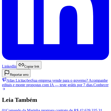
LinkedIn
Copiar link
Reportar erro
Atlas Licitações
Sua empresa vende para o governo? Acompanhe
editais e monte propostas com IA —
teste grátis por 7 dias.
Conhecer
Leia Também
01
Comando da Marinha prorroga contrato de R$ 42,629,335.31