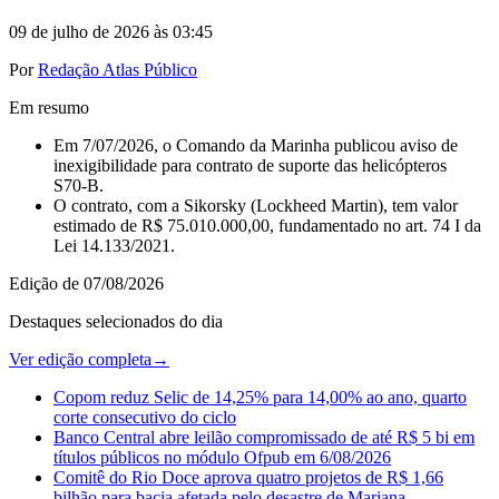
09 de julho de 2026 às 03:45
Por
Redação Atlas Público
Em resumo
Em 7/07/2026, o Comando da Marinha publicou aviso de
inexigibilidade para contrato de suporte das helicópteros
S70‑B.
O contrato, com a Sikorsky (Lockheed Martin), tem valor
estimado de R$ 75.010.000,00, fundamentado no art. 74 I da
Lei 14.133/2021.
Edição de
07/08/2026
Destaques selecionados do dia
Ver edição completa
→
Copom reduz Selic de 14,25% para 14,00% ao ano, quarto
corte consecutivo do ciclo
Banco Central abre leilão compromissado de até R$ 5 bi em
títulos públicos no módulo Ofpub em 6/08/2026
Comitê do Rio Doce aprova quatro projetos de R$ 1,66
bilhão para bacia afetada pelo desastre de Mariana