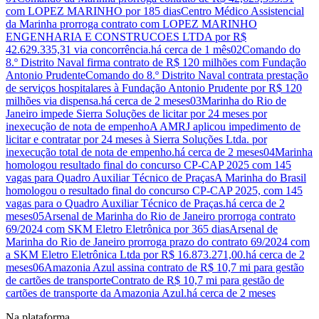
com LOPEZ MARINHO por 185 dias
Centro Médico Assistencial
da Marinha prorroga contrato com LOPEZ MARINHO
ENGENHARIA E CONSTRUCOES LTDA por R$
42.629.335,31 via concorrência.
há cerca de 1 mês
02
Comando do
8.º Distrito Naval firma contrato de R$ 120 milhões com Fundação
Antonio Prudente
Comando do 8.º Distrito Naval contrata prestação
de serviços hospitalares à Fundação Antonio Prudente por R$ 120
milhões via dispensa.
há cerca de 2 meses
03
Marinha do Rio de
Janeiro impede Sierra Soluções de licitar por 24 meses por
inexecução de nota de empenho
A AMRJ aplicou impedimento de
licitar e contratar por 24 meses à Sierra Soluções Ltda. por
inexecução total de nota de empenho.
há cerca de 2 meses
04
Marinha
homologou resultado final do concurso CP‑CAP 2025 com 145
vagas para Quadro Auxiliar Técnico de Praças
A Marinha do Brasil
homologou o resultado final do concurso CP‑CAP 2025, com 145
vagas para o Quadro Auxiliar Técnico de Praças.
há cerca de 2
meses
05
Arsenal de Marinha do Rio de Janeiro prorroga contrato
69/2024 com SKM Eletro Eletrônica por 365 dias
Arsenal de
Marinha do Rio de Janeiro prorroga prazo do contrato 69/2024 com
a SKM Eletro Eletrônica Ltda por R$ 16.873.271,00.
há cerca de 2
meses
06
Amazonia Azul assina contrato de R$ 10,7 mi para gestão
de cartões de transporte
Contrato de R$ 10,7 mi para gestão de
cartões de transporte da Amazonia Azul.
há cerca de 2 meses
Na plataforma