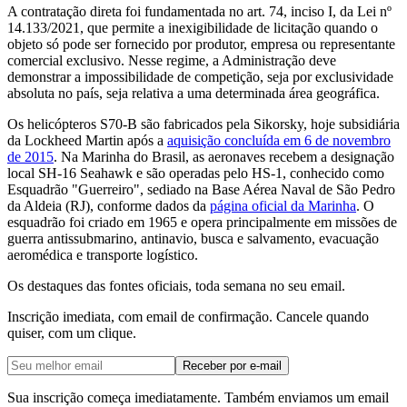
A contratação direta foi fundamentada no art. 74, inciso I, da Lei nº
14.133/2021, que permite a inexigibilidade de licitação quando o
objeto só pode ser fornecido por produtor, empresa ou representante
comercial exclusivo. Nesse regime, a Administração deve
demonstrar a impossibilidade de competição, seja por exclusividade
absoluta no país, seja relativa a uma determinada área geográfica.
Os helicópteros S70-B são fabricados pela Sikorsky, hoje subsidiária
da Lockheed Martin após a
aquisição concluída em 6 de novembro
de 2015
. Na Marinha do Brasil, as aeronaves recebem a designação
local SH-16 Seahawk e são operadas pelo HS-1, conhecido como
Esquadrão "Guerreiro", sediado na Base Aérea Naval de São Pedro
da Aldeia (RJ), conforme dados da
página oficial da Marinha
. O
esquadrão foi criado em 1965 e opera principalmente em missões de
guerra antissubmarino, antinavio, busca e salvamento, evacuação
aeromédica e transporte logístico.
Os destaques das fontes oficiais, toda semana no seu email.
Inscrição imediata, com email de confirmação. Cancele quando
quiser, com um clique.
Receber por e-mail
Sua inscrição começa imediatamente. Também enviamos um email