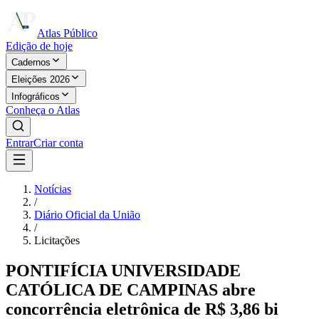
Atlas Público
Edição de hoje
Cadernos
Eleições 2026
Infográficos
Conheça o Atlas
Entrar
Criar conta
Notícias
/
Diário Oficial da União
/
Licitações
PONTIFÍCIA UNIVERSIDADE
CATÓLICA DE CAMPINAS abre
concorrência eletrônica de R$ 3,86 bi