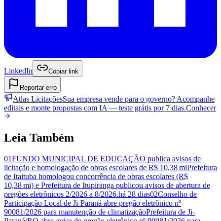
LinkedIn
Copiar link
Reportar erro
Atlas Licitações
Sua empresa vende para o governo? Acompanhe
editais e monte propostas com IA —
teste grátis por 7 dias.
Conhecer
Leia Também
01
FUNDO MUNICIPAL DE EDUCAÇÃO publica avisos de
licitação e homologação de obras escolares de R$ 10,38 mi
Prefeitura
de Itaituba homologou concorrência de obras escolares (R$
10,38 mi) e Prefeitura de Itupiranga publicou avisos de abertura de
pregões eletrônicos 2/2026 a 8/2026.
há 28 dias
02
Conselho de
Participação Local de Ji-Paraná abre pregão eletrônico nº
90081/2026 para manutenção de climatização
Prefeitura de Ji-
Paraná/RO abre aviso de pregão eletrônico nº 90081/2026 para