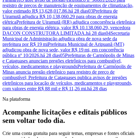
registro de preços de manutenção de equipamentos de climatização,
valor estimado R$ 13,628,017.86.
há 28 dias
03
Prefeitura de
Uiramutã adjudica R$ 10,138,060.29 para obras de energia
elétrica
Prefeitura de Uiramutã (RR) adjudica concorrência eletrônica
para obras de energia elétrica, valor R$ 10.138.060,29, vencedora
DACON CONSTRUTORA LIMITADA.
há 28 dias
04
Secretaria
Municipal de Administração adjudica obra de nova sede da
prefeitura por R$ 19 mi
Prefeitura Municipal de Aripuanã (MT)
adjudicou obra de nova sede, valor R$ 19 mi, em concorrência
pública nº 10/2026.
há 28 dias
05
Prefeituras de Carmópolis de Minas
e Cataguases anunciam pregões eletrônicos para combustível,
veículos, medicamentos e playgrounds
Prefeitura de Carmópolis de
Minas anuncia pregão eletrônico para registro de preço de
combustível; Prefeitura de Cataguases publica avisos de pregões
eletrônicos para locação de veículos, medicamentos e playgrounds,
com valores entre R$ 88 mil e R$ 11,26 mi.
há 28 dias
Na plataforma
Acompanhe licitações e editais públicos
sem voltar todo dia.
Crie uma conta gratuita para seguir temas, empresas e fontes oficiais