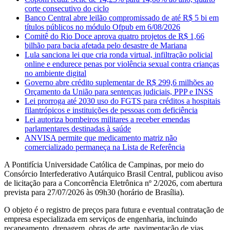
corte consecutivo do ciclo
Banco Central abre leilão compromissado de até R$ 5 bi em
títulos públicos no módulo Ofpub em 6/08/2026
Comitê do Rio Doce aprova quatro projetos de R$ 1,66
bilhão para bacia afetada pelo desastre de Mariana
Lula sanciona lei que cria ronda virtual, infiltração policial
online e endurece penas por violência sexual contra crianças
no ambiente digital
Governo abre crédito suplementar de R$ 299,6 milhões ao
Orçamento da União para sentenças judiciais, PPP e INSS
Lei prorroga até 2030 uso do FGTS para créditos a hospitais
filantrópicos e instituições de pessoas com deficiência
Lei autoriza bombeiros militares a receber emendas
parlamentares destinadas à saúde
ANVISA permite que medicamento matriz não
comercializado permaneça na Lista de Referência
A Pontifícia Universidade Católica de Campinas, por meio do
Consórcio Interfederativo Autárquico Brasil Central, publicou aviso
de licitação para a Concorrência Eletrônica nº 2/2026, com abertura
prevista para 27/07/2026 às 09h30 (horário de Brasília).
O objeto é o registro de preços para futura e eventual contratação de
empresa especializada em serviços de engenharia, incluindo
recapeamento, drenagem, obras de arte, pavimentação de vias