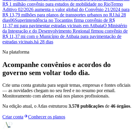
R$ 1 milhão convênio para estudos de mobilidade no Rio
Termo
Aditivo 02/2026 aumenta o valor global do Convênio 21/2024 para
R$ 13,79 milhões para planos de transportes urbanos no RJ.
há 28
dias
06
Superintendência no Tocantins firma convênio de R$
11,37 mi para pavimentar estradas vicinais em Atibaia
O Ministério
da Integração e do Desenvolvimento Regional firmou convênio de
R$ 11,37 mi com o Município de Atibaia para pavimentação de
estradas vicinais.
há 28 dias
Na plataforma
Acompanhe convênios e acordos do
governo sem voltar todo dia.
Crie uma conta gratuita para seguir temas, empresas e fontes oficiais
— as novidades chegam no seu feed e no resumo por email.
Monitoramento com alertas está nos planos profissionais.
Na edição atual, o Atlas estruturou
3.578
publicações
de
46
órgãos
.
Criar conta
Conhecer os planos