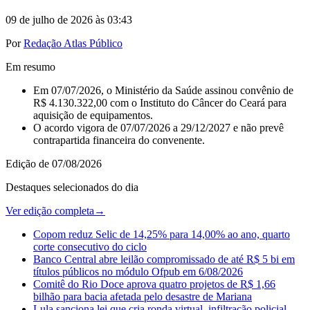
09 de julho de 2026 às 03:43
Por
Redação Atlas Público
Em resumo
Em 07/07/2026, o Ministério da Saúde assinou convênio de
R$ 4.130.322,00 com o Instituto do Câncer do Ceará para
aquisição de equipamentos.
O acordo vigora de 07/07/2026 a 29/12/2027 e não prevê
contrapartida financeira do convenente.
Edição de
07/08/2026
Destaques selecionados do dia
Ver edição completa
→
Copom reduz Selic de 14,25% para 14,00% ao ano, quarto
corte consecutivo do ciclo
Banco Central abre leilão compromissado de até R$ 5 bi em
títulos públicos no módulo Ofpub em 6/08/2026
Comitê do Rio Doce aprova quatro projetos de R$ 1,66
bilhão para bacia afetada pelo desastre de Mariana
Lula sanciona lei que cria ronda virtual, infiltração policial