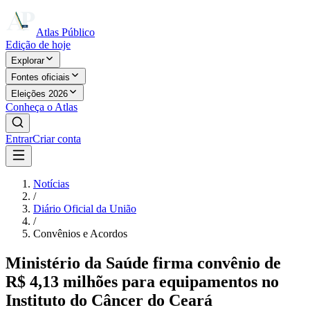
Atlas Público
Edição de hoje
Explorar
Fontes oficiais
Eleições 2026
Conheça o Atlas
Entrar
Criar conta
Notícias
/
Diário Oficial da União
/
Convênios e Acordos
Ministério da Saúde firma convênio de
R$ 4,13 milhões para equipamentos no
Instituto do Câncer do Ceará