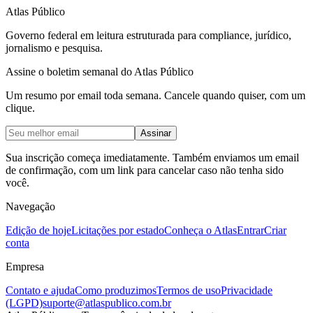
Atlas Público
Governo federal em leitura estruturada para compliance, jurídico,
jornalismo e pesquisa.
Assine o boletim semanal do Atlas Público
Um resumo por email toda semana. Cancele quando quiser, com um
clique.
Assinar
Sua inscrição começa imediatamente. Também enviamos um email
de confirmação, com um link para cancelar caso não tenha sido
você.
Navegação
Edição de hoje
Licitações por estado
Conheça o Atlas
Entrar
Criar
conta
Empresa
Contato e ajuda
Como produzimos
Termos de uso
Privacidade
(LGPD)
suporte@atlaspublico.com.br