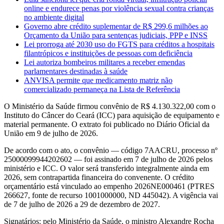
online e endurece penas por violência sexual contra crianças
no ambiente digital
Governo abre crédito suplementar de R$ 299,6 milhões ao
Orçamento da União para sentenças judiciais, PPP e INSS
Lei prorroga até 2030 uso do FGTS para créditos a hospitais
filantrópicos e instituições de pessoas com deficiência
Lei autoriza bombeiros militares a receber emendas
parlamentares destinadas à saúde
ANVISA permite que medicamento matriz não
comercializado permaneça na Lista de Referência
O Ministério da Saúde firmou convênio de R$ 4.130.322,00 com o
Instituto do Câncer do Ceará (ICC) para aquisição de equipamento e
material permanente. O extrato foi publicado no Diário Oficial da
União em 9 de julho de 2026.
De acordo com o ato, o convênio — código 7AACRU, processo nº
25000099944202602 — foi assinado em 7 de julho de 2026 pelos
ministério e ICC. O valor será transferido integralmente ainda em
2026, sem contrapartida financeira do convenente. O crédito
orçamentário está vinculado ao empenho 2026NE000461 (PTRES
266627, fonte de recurso 1001000000, ND 445042). A vigência vai
de 7 de julho de 2026 a 29 de dezembro de 2027.
Signatários: pelo Ministério da Saúde, o ministro Alexandre Rocha