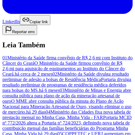
LinkedIn
Copiar link
Reportar erro
Leia Também
01
Ministério da Saúde firma convênio de R$ 2,6 mi com Instituto do
Câncer do Ceará
O Ministério da Saúde firmou convênio de R$
2,6 mi para aquisição de equipamentos ao Instituto do Câncer do
Ceará.
há cerca de 2 meses
02
Ministério da Saúde divulga resultado
preliminar de adesão a bolsas de Residência Médica
Portaria divulga
resultado preliminar de programas de residência médica deferidos
para bolsas do MS.
há 6 meses
03
Ministério de Minas e Energia abre
consulta pública para plano de ação da mineração artesanal de
ouro
O MME abre consulta pública da minuta do Plano de Ação
Nacional para Mineração Artesanal de Ouro, visando eliminar o uso
de mercúrio.
há 29 dias
04
Ministério das Cidades fixa nova tabela de
prestação mensal no Minha Casa, Minha Vida - FAR
Portaria MCID
nº 772/2026 altera a Portaria nº 724/2023, definindo nova tabela de
contribuição mensal das famílias beneficiárias do Programa Minha
Casa, Minha Vida.
há 29 dias
05
COPPETEC e UFRJ aumentam em