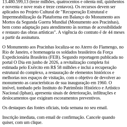
13.480.599,13 (treze milhões, quatrocentos e oitenta mil, quinhentos
e noventa e nove reais e treze centavos). Os recursos devem ser
aplicados no Projeto Cultural de "Recuperação Estrutural e
Impermeabilização da Plataforma em Balanço do Monumento aos
Mortos da Segunda Guerra Mundial (Monumento aos Pracinhas),
bem como adaptação para atendimento às normas de acessibilidade
e restauro das obras artísticas". A vigência do contrato é de 44 meses
a partir da assinatura.
O Monumento aos Pracinhas localiza-se no Aterro do Flamengo, no
Rio de Janeiro, e homenageia os soldados brasileiros da Força
Expedicionária Brasileira (FEB). Segundo reportagem publicada no
portal O Dia em junho de 2026, a revitalização completa foi
estimada pelo Exército em R$ 58 milhões e inclui a recuperação
estrutural do complexo, a restauração de elementos históricos e
melhorias nos espaços de visitação, com o objetivo de devolver ao
monumento as características de sua inauguração em 1960. O
imóvel, tombado pelo Instituto do Patrimônio Histórico e Artístico
Nacional (Iphan), apresenta sinais de deterioração, infiltrações e
deslocamentos que exigiram escoramentos preventivos.
Os destaques das fontes oficiais, toda semana no seu email.
Inscrição imediata, com email de confirmação. Cancele quando
quiser, com um clique.