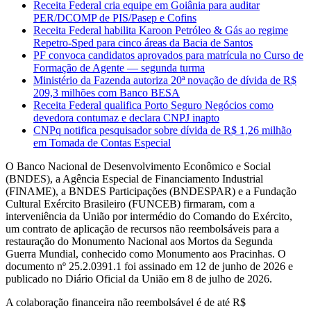
Receita Federal cria equipe em Goiânia para auditar
PER/DCOMP de PIS/Pasep e Cofins
Receita Federal habilita Karoon Petróleo & Gás ao regime
Repetro-Sped para cinco áreas da Bacia de Santos
PF convoca candidatos aprovados para matrícula no Curso de
Formação de Agente — segunda turma
Ministério da Fazenda autoriza 20ª novação de dívida de R$
209,3 milhões com Banco BESA
Receita Federal qualifica Porto Seguro Negócios como
devedora contumaz e declara CNPJ inapto
CNPq notifica pesquisador sobre dívida de R$ 1,26 milhão
em Tomada de Contas Especial
O Banco Nacional de Desenvolvimento Econômico e Social
(BNDES), a Agência Especial de Financiamento Industrial
(FINAME), a BNDES Participações (BNDESPAR) e a Fundação
Cultural Exército Brasileiro (FUNCEB) firmaram, com a
interveniência da União por intermédio do Comando do Exército,
um contrato de aplicação de recursos não reembolsáveis para a
restauração do Monumento Nacional aos Mortos da Segunda
Guerra Mundial, conhecido como Monumento aos Pracinhas. O
documento nº 25.2.0391.1 foi assinado em 12 de junho de 2026 e
publicado no Diário Oficial da União em 8 de julho de 2026.
A colaboração financeira não reembolsável é de até R$