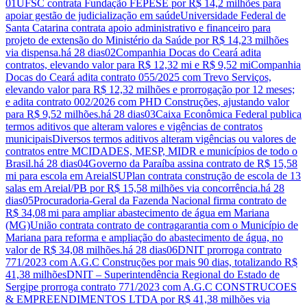
01
UFSC contrata Fundação FEPESE por R$ 14,2 milhões para
apoiar gestão de judicialização em saúde
Universidade Federal de
Santa Catarina contrata apoio administrativo e financeiro para
projeto de extensão do Ministério da Saúde por R$ 14,23 milhões
via dispensa.
há 28 dias
02
Companhia Docas do Ceará adita
contratos, elevando valor para R$ 12,32 mi e R$ 9,52 mi
Companhia
Docas do Ceará adita contrato 055/2025 com Trevo Serviços,
elevando valor para R$ 12,32 milhões e prorrogação por 12 meses;
e adita contrato 002/2026 com PHD Construções, ajustando valor
para R$ 9,52 milhões.
há 28 dias
03
Caixa Econômica Federal publica
termos aditivos que alteram valores e vigências de contratos
municipais
Diversos termos aditivos alteram vigências ou valores de
contratos entre MCIDADES, MESP, MIDR e municípios de todo o
Brasil.
há 28 dias
04
Governo da Paraíba assina contrato de R$ 15,58
mi para escola em Areial
SUPlan contrata construção de escola de 13
salas em Areial/PB por R$ 15,58 milhões via concorrência.
há 28
dias
05
Procuradoria‑Geral da Fazenda Nacional firma contrato de
R$ 34,08 mi para ampliar abastecimento de água em Mariana
(MG)
União contrata contrato de contragarantia com o Município de
Mariana para reforma e ampliação do abastecimento de água, no
valor de R$ 34,08 milhões.
há 28 dias
06
DNIT prorroga contrato
771/2023 com A.G.C Construções por mais 90 dias, totalizando R$
41,38 milhões
DNIT – Superintendência Regional do Estado de
Sergipe prorroga contrato 771/2023 com A.G.C CONSTRUCOES
& EMPREENDIMENTOS LTDA por R$ 41,38 milhões via