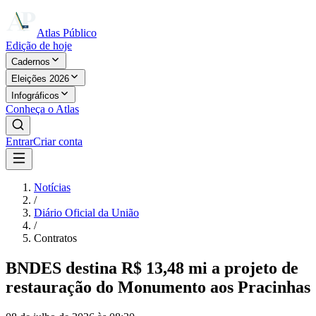
Atlas Público
Edição de hoje
Cadernos
Eleições 2026
Infográficos
Conheça o Atlas
Entrar
Criar conta
Notícias
/
Diário Oficial da União
/
Contratos
BNDES destina R$ 13,48 mi a projeto de
restauração do Monumento aos Pracinhas