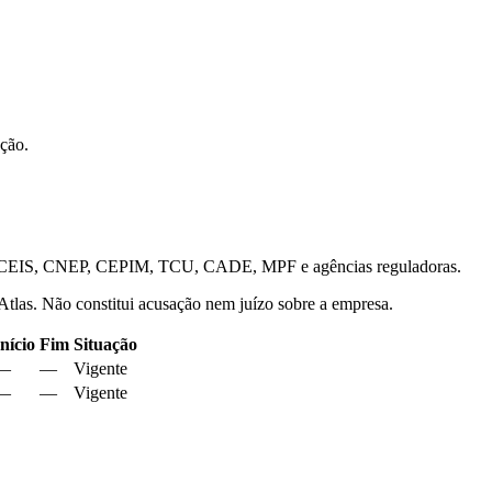
ação.
is — CEIS, CNEP, CEPIM, TCU, CADE, MPF e agências reguladoras.
 Atlas. Não constitui acusação nem juízo sobre a empresa.
Início
Fim
Situação
—
—
Vigente
—
—
Vigente