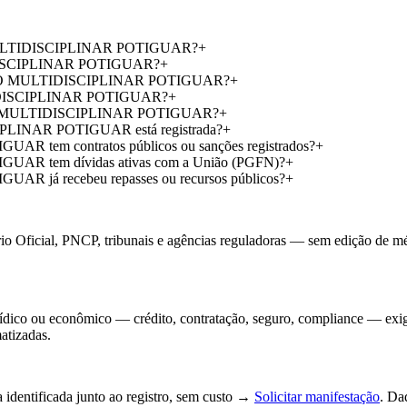
 MULTIDISCIPLINAR POTIGUAR?
+
ISCIPLINAR POTIGUAR?
+
ALHO MULTIDISCIPLINAR POTIGUAR?
+
IDISCIPLINAR POTIGUAR?
+
LHO MULTIDISCIPLINAR POTIGUAR?
+
NAR POTIGUAR está registrada?
+
m contratos públicos ou sanções registrados?
+
tem dívidas ativas com a União (PGFN)?
+
 recebeu repasses ou recursos públicos?
+
io Oficial, PNCP, tribunais e agências reguladoras — sem edição de méri
jurídico ou econômico — crédito, contratação, seguro, compliance — exi
atizadas.
 identificada junto ao registro, sem custo →
Solicitar manifestação
. Da