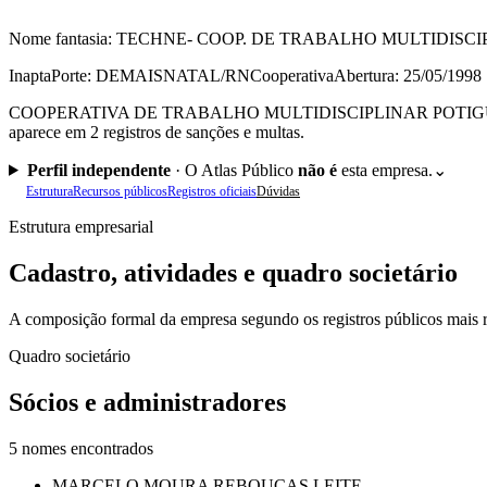
Nome fantasia:
TECHNE- COOP. DE TRABALHO MULTIDISCI
Inapta
Porte: DEMAIS
NATAL/RN
Cooperativa
Abertura: 25/05/1998
COOPERATIVA DE TRABALHO MULTIDISCIPLINAR POTIGUAR (CNPJ 02
aparece em 2 registros de sanções e multas.
Perfil independente
·
O Atlas Público
não é
esta empresa.
⌄
Estrutura
Recursos públicos
Registros oficiais
Dúvidas
Estrutura empresarial
Cadastro, atividades e quadro societário
A composição formal da empresa segundo os registros públicos mais r
Quadro societário
Sócios e administradores
5
nomes encontrados
MARCELO MOURA REBOUCAS LEITE