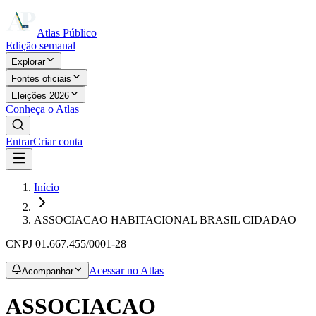
Atlas Público
Edição semanal
Explorar
Fontes oficiais
Eleições 2026
Conheça o Atlas
Entrar
Criar conta
Início
ASSOCIACAO HABITACIONAL BRASIL CIDADAO
CNPJ
01.667.455/0001-28
Acessar no Atlas
Acompanhar
ASSOCIACAO