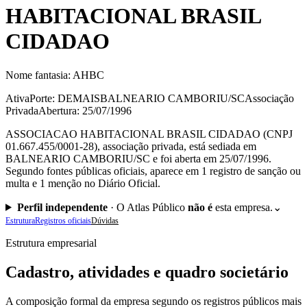
HABITACIONAL BRASIL
CIDADAO
Nome fantasia:
AHBC
Ativa
Porte: DEMAIS
BALNEARIO CAMBORIU/SC
Associação
Privada
Abertura: 25/07/1996
ASSOCIACAO HABITACIONAL BRASIL CIDADAO (CNPJ
01.667.455/0001-28), associação privada, está sediada em
BALNEARIO CAMBORIU/SC e foi aberta em 25/07/1996.
Segundo fontes públicas oficiais, aparece em 1 registro de sanção ou
multa e 1 menção no Diário Oficial.
Perfil independente
·
O Atlas Público
não é
esta empresa.
⌄
Estrutura
Registros oficiais
Dúvidas
Estrutura empresarial
Cadastro, atividades e quadro societário
A composição formal da empresa segundo os registros públicos mais