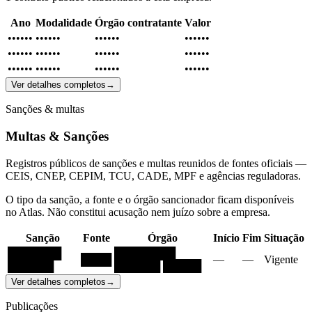
Ano
Modalidade
Órgão contratante
Valor
••••••
••••••
••••••
••••••
••••••
••••••
••••••
••••••
••••••
••••••
••••••
••••••
Ver detalhes completos
→
Sanções & multas
Multas & Sanções
Registros públicos de sanções e multas reunidos de fontes oficiais —
CEIS, CNEP, CEPIM, TCU, CADE, MPF e agências reguladoras.
O tipo da sanção, a fonte e o órgão sancionador ficam disponíveis
no Atlas. Não constitui acusação nem juízo sobre a empresa.
Sanção
Fonte
Órgão
Início
Fim
Situação
███████
████████
████
—
—
Vigente
██████
██████ █████
Ver detalhes completos
→
Publicações