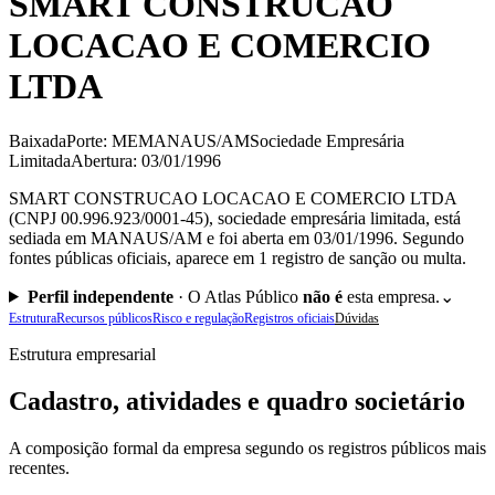
SMART CONSTRUCAO
LOCACAO E COMERCIO
LTDA
Baixada
Porte: ME
MANAUS/AM
Sociedade Empresária
Limitada
Abertura: 03/01/1996
SMART CONSTRUCAO LOCACAO E COMERCIO LTDA
(CNPJ 00.996.923/0001-45), sociedade empresária limitada, está
sediada em MANAUS/AM e foi aberta em 03/01/1996. Segundo
fontes públicas oficiais, aparece em 1 registro de sanção ou multa.
Perfil independente
·
O Atlas Público
não é
esta empresa.
⌄
Estrutura
Recursos públicos
Risco e regulação
Registros oficiais
Dúvidas
Estrutura empresarial
Cadastro, atividades e quadro societário
A composição formal da empresa segundo os registros públicos mais
recentes.