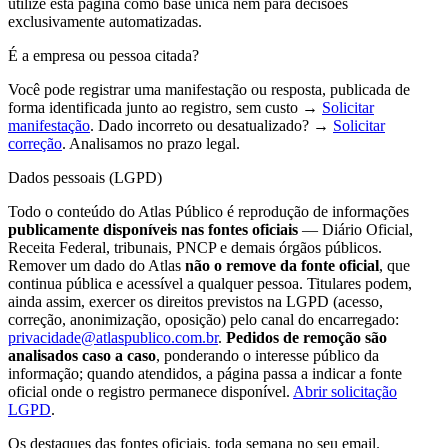
utilize esta página como base única nem para decisões
exclusivamente automatizadas.
É a empresa ou pessoa citada?
Você pode registrar uma manifestação ou resposta, publicada de
forma identificada junto ao registro, sem custo →
Solicitar
manifestação
. Dado incorreto ou desatualizado? →
Solicitar
correção
. Analisamos no prazo legal.
Dados pessoais (LGPD)
Todo o conteúdo do Atlas Público é reprodução de informações
publicamente disponíveis nas fontes oficiais
— Diário Oficial,
Receita Federal, tribunais, PNCP e demais órgãos públicos.
Remover um dado do Atlas
não o remove da fonte oficial
, que
continua pública e acessível a qualquer pessoa. Titulares podem,
ainda assim, exercer os direitos previstos na LGPD (acesso,
correção, anonimização, oposição) pelo canal do encarregado:
privacidade@atlaspublico.com.br
.
Pedidos de remoção são
analisados caso a caso
, ponderando o interesse público da
informação; quando atendidos, a página passa a indicar a fonte
oficial onde o registro permanece disponível.
Abrir solicitação
LGPD
.
Os destaques das fontes oficiais, toda semana no seu email.