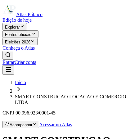
Atlas Público
Edição de hoje
Explorar
Fontes oficiais
Eleições 2026
Conheça o Atlas
Entrar
Criar conta
Início
SMART CONSTRUCAO LOCACAO E COMERCIO
LTDA
CNPJ
00.996.923/0001-45
Acessar no Atlas
Acompanhar