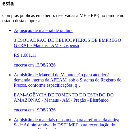
esta
Compras públicas em aberto, reservadas a ME e EPP, no ramo e no
estado desta empresa.
Aquisição de material de pintura
3 ESQUADRAO DE HELICOPTEROS DE EMPREGO
GERAL · Manaus - AM
·
Dispensa
R$ 1.081,11
encerra em
13/08/2026
Aquisição de Material de Manutenção para atender à
demanda interna da AFEAM, sob o Sistema de Registro de
Preços, conforme especificações, q…
EAM-AGÊNCIA DE FOMENTO DO ESTADO DO
AMAZONAS · Manaus - AM
·
Pregão - Eletrônico
encerra em
19/08/2026
Aquisição de materiais e insumos para a reforma da antiga
Sede Administrativa do DSEI MRP para recondução do