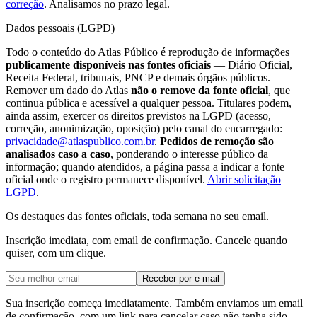
correção
. Analisamos no prazo legal.
Dados pessoais (LGPD)
Todo o conteúdo do Atlas Público é reprodução de informações
publicamente disponíveis nas fontes oficiais
— Diário Oficial,
Receita Federal, tribunais, PNCP e demais órgãos públicos.
Remover um dado do Atlas
não o remove da fonte oficial
, que
continua pública e acessível a qualquer pessoa. Titulares podem,
ainda assim, exercer os direitos previstos na LGPD (acesso,
correção, anonimização, oposição) pelo canal do encarregado:
privacidade@atlaspublico.com.br
.
Pedidos de remoção são
analisados caso a caso
, ponderando o interesse público da
informação; quando atendidos, a página passa a indicar a fonte
oficial onde o registro permanece disponível.
Abrir solicitação
LGPD
.
Os destaques das fontes oficiais, toda semana no seu email.
Inscrição imediata, com email de confirmação. Cancele quando
quiser, com um clique.
Receber por e-mail
Sua inscrição começa imediatamente. Também enviamos um email
de confirmação, com um link para cancelar caso não tenha sido