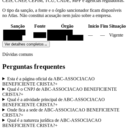
CEIS, CNEP, CEPIM, TCU, CADE, MPF e agências reguladoras.
O tipo da sanção, a fonte e o órgão sancionador ficam disponíveis
no Atlas. Não constitui acusação nem juízo sobre a empresa.
Sanção
Fonte
Órgão
Início
Fim
Situação
███████
████████
████
—
—
Vigente
██████
██████ █████
Ver detalhes completos
→
Dúvidas comuns
Perguntas frequentes
Esta é a página oficial da ABC-ASSOCIACAO
BENEFICIENTE CRISTA?
+
Qual é o CNPJ de ABC-ASSOCIACAO BENEFICIENTE
CRISTA?
+
Qual é a atividade principal de ABC-ASSOCIACAO
BENEFICIENTE CRISTA?
+
Onde fica a sede de ABC-ASSOCIACAO BENEFICIENTE
CRISTA?
+
Qual é a natureza jurídica de ABC-ASSOCIACAO
BENEFICIENTE CRISTA?
+