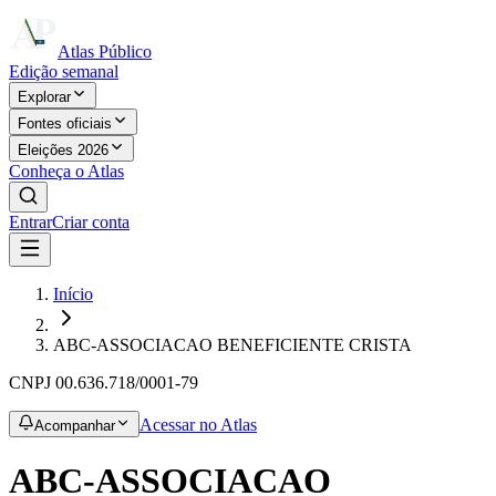
Atlas Público
Edição semanal
Explorar
Fontes oficiais
Eleições 2026
Conheça o Atlas
Entrar
Criar conta
Início
ABC-ASSOCIACAO BENEFICIENTE CRISTA
CNPJ
00.636.718/0001-79
Acessar no Atlas
Acompanhar
ABC-ASSOCIACAO