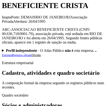
BENEFICIENTE CRISTA
Inapta
Porte: DEMAIS
RIO DE JANEIRO/RJ
Associação
Privada
Abertura: 26/04/1995
ABC-ASSOCIACAO BENEFICIENTE CRISTA (CNPJ
00.636.718/0001-79), associação privada, está sediada em RIO DE
JANEIRO/RJ e foi aberta em 26/04/1995. Segundo fontes públicas
oficiais, aparece em 1 registro de sanção ou multa.
Perfil independente
·
O Atlas Público
não é
esta empresa.
⌄
Estrutura
Registros oficiais
Dúvidas
Estrutura empresarial
Cadastro, atividades e quadro societário
A composição formal da empresa segundo os registros públicos mais
recentes.
Quadro societário
Sócios e administradores