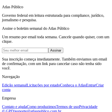
Atlas Público
Governo federal em leitura estruturada para compliance, jurídico,
jornalismo e pesquisa.
Assine o boletim semanal do Atlas Público
Um resumo por email toda semana. Cancele quando quiser, com um
clique.
Assinar
Sua inscrição começa imediatamente. Também enviamos um email
de confirmação, com um link para cancelar caso não tenha sido
você.
Navegação
Edição semanal
Licitações por estado
Conheça o Atlas
Entrar
Criar
conta
Empresa
Contato e ajuda
Como produzimos
Termos de uso
Privacidade
(LGPD)
suporte@atlaspublico.com.br