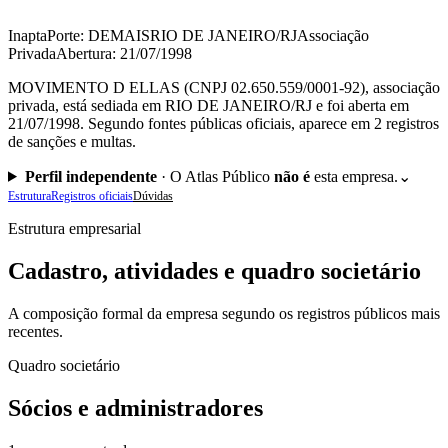
Inapta
Porte: DEMAIS
RIO DE JANEIRO/RJ
Associação
Privada
Abertura: 21/07/1998
MOVIMENTO D ELLAS (CNPJ 02.650.559/0001-92), associação
privada, está sediada em RIO DE JANEIRO/RJ e foi aberta em
21/07/1998. Segundo fontes públicas oficiais, aparece em 2 registros
de sanções e multas.
Perfil independente
·
O Atlas Público
não é
esta empresa.
⌄
Estrutura
Registros oficiais
Dúvidas
Estrutura empresarial
Cadastro, atividades e quadro societário
A composição formal da empresa segundo os registros públicos mais
recentes.
Quadro societário
Sócios e administradores