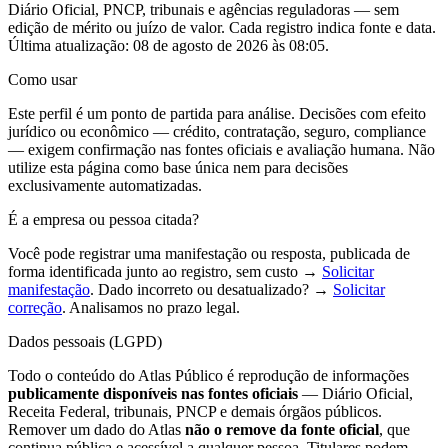
Diário Oficial, PNCP, tribunais e agências reguladoras — sem
edição de mérito ou juízo de valor. Cada registro indica fonte e data.
Última atualização:
08 de agosto de 2026 às 08:05
.
Como usar
Este perfil é um ponto de partida para análise. Decisões com efeito
jurídico ou econômico — crédito, contratação, seguro, compliance
— exigem confirmação nas fontes oficiais e avaliação humana. Não
utilize esta página como base única nem para decisões
exclusivamente automatizadas.
É a empresa ou pessoa citada?
Você pode registrar uma manifestação ou resposta, publicada de
forma identificada junto ao registro, sem custo →
Solicitar
manifestação
. Dado incorreto ou desatualizado? →
Solicitar
correção
. Analisamos no prazo legal.
Dados pessoais (LGPD)
Todo o conteúdo do Atlas Público é reprodução de informações
publicamente disponíveis nas fontes oficiais
— Diário Oficial,
Receita Federal, tribunais, PNCP e demais órgãos públicos.
Remover um dado do Atlas
não o remove da fonte oficial
, que
continua pública e acessível a qualquer pessoa. Titulares podem,