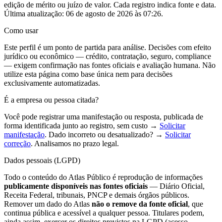
edição de mérito ou juízo de valor. Cada registro indica fonte e data.
Última atualização:
06 de agosto de 2026 às 07:26
.
Como usar
Este perfil é um ponto de partida para análise. Decisões com efeito
jurídico ou econômico — crédito, contratação, seguro, compliance
— exigem confirmação nas fontes oficiais e avaliação humana. Não
utilize esta página como base única nem para decisões
exclusivamente automatizadas.
É a empresa ou pessoa citada?
Você pode registrar uma manifestação ou resposta, publicada de
forma identificada junto ao registro, sem custo →
Solicitar
manifestação
. Dado incorreto ou desatualizado? →
Solicitar
correção
. Analisamos no prazo legal.
Dados pessoais (LGPD)
Todo o conteúdo do Atlas Público é reprodução de informações
publicamente disponíveis nas fontes oficiais
— Diário Oficial,
Receita Federal, tribunais, PNCP e demais órgãos públicos.
Remover um dado do Atlas
não o remove da fonte oficial
, que
continua pública e acessível a qualquer pessoa. Titulares podem,
ainda assim, exercer os direitos previstos na LGPD (acesso,