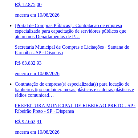
R$ 12.875,00
encerra em
10/08/2026
[Portal de Compras Públicas] - Contratação de empresa
especializada para capacitação de servidores públicos que
atuam nos Departamentos de P…
Secretaria Municipal de Compras e Licitações · Santana de
Parnaíba - SP
·
Dispensa
R$ 63.832,93
encerra em
10/08/2026
Contratação de empresa(s) especializada(s) para locação de
banheiros tipo container, mesas plásticas e cadeiras plásticas e
rádios comunicad…
PREFEITURA MUNICIPAL DE RIBEIRAO PRETO - SP ·
Ribeirão Preto - SP
·
Dispensa
R$ 92.662,91
encerra em
10/08/2026