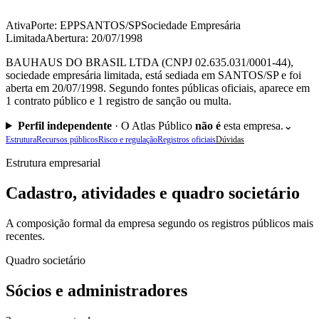
Ativa
Porte: EPP
SANTOS/SP
Sociedade Empresária
Limitada
Abertura: 20/07/1998
BAUHAUS DO BRASIL LTDA (CNPJ 02.635.031/0001-44),
sociedade empresária limitada, está sediada em SANTOS/SP e foi
aberta em 20/07/1998. Segundo fontes públicas oficiais, aparece em
1 contrato público e 1 registro de sanção ou multa.
Perfil independente
·
O Atlas Público
não é
esta empresa.
⌄
Estrutura
Recursos públicos
Risco e regulação
Registros oficiais
Dúvidas
Estrutura empresarial
Cadastro, atividades e quadro societário
A composição formal da empresa segundo os registros públicos mais
recentes.
Quadro societário
Sócios e administradores