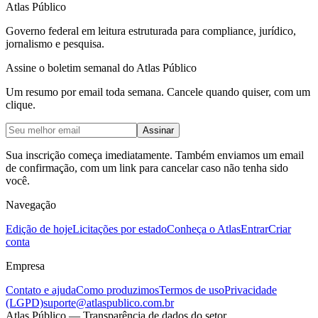
Atlas Público
Governo federal em leitura estruturada para compliance, jurídico,
jornalismo e pesquisa.
Assine o boletim semanal do Atlas Público
Um resumo por email toda semana. Cancele quando quiser, com um
clique.
Assinar
Sua inscrição começa imediatamente. Também enviamos um email
de confirmação, com um link para cancelar caso não tenha sido
você.
Navegação
Edição de hoje
Licitações por estado
Conheça o Atlas
Entrar
Criar
conta
Empresa
Contato e ajuda
Como produzimos
Termos de uso
Privacidade
(LGPD)
suporte@atlaspublico.com.br
Atlas Público — Transparência de dados do setor