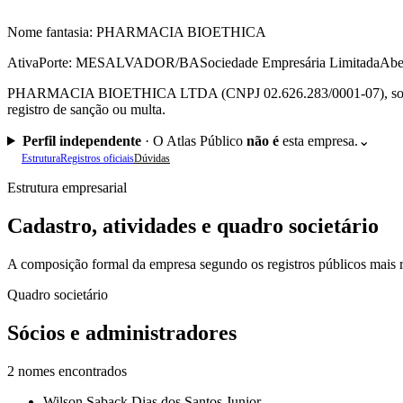
Nome fantasia:
PHARMACIA BIOETHICA
Ativa
Porte: ME
SALVADOR/BA
Sociedade Empresária Limitada
Abe
PHARMACIA BIOETHICA LTDA (CNPJ 02.626.283/0001-07), sociedade
registro de sanção ou multa.
Perfil independente
·
O Atlas Público
não é
esta empresa.
⌄
Estrutura
Registros oficiais
Dúvidas
Estrutura empresarial
Cadastro, atividades e quadro societário
A composição formal da empresa segundo os registros públicos mais r
Quadro societário
Sócios e administradores
2
nomes encontrados
Wilson Saback Dias dos Santos Junior