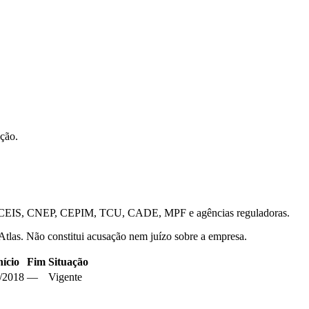
ação.
is — CEIS, CNEP, CEPIM, TCU, CADE, MPF e agências reguladoras.
 Atlas. Não constitui acusação nem juízo sobre a empresa.
nício
Fim
Situação
/2018
—
Vigente