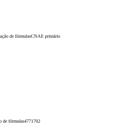
lação de fórmulas
CNAE primário
o de fórmulas
4771702