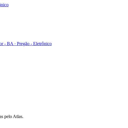
ônico
r - BA
·
Pregão - Eletrônico
as pelo Atlas.