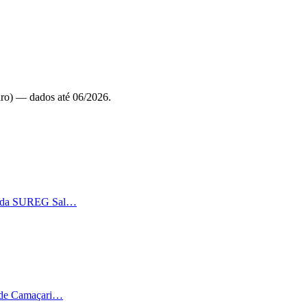
ro)
— dados até 06/2026
.
dos da SUREG Sal…
o de Camaçari…