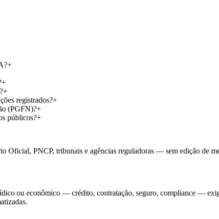
A?
+
?
+
?
+
es registrados?
+
ão (PGFN)?
+
 públicos?
+
io Oficial, PNCP, tribunais e agências reguladoras — sem edição de méri
jurídico ou econômico — crédito, contratação, seguro, compliance — exi
atizadas.