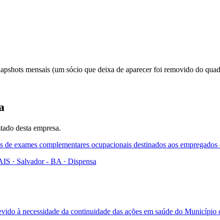
 snapshots mensais (um sócio que deixa de aparecer foi removido do quad
a
tado desta empresa.
viços de exames complementares ocupacionais destinados aos emprega
· Salvador - BA
·
Dispensa
devido à necessidade da continuidade das ações em saúde do Municípi