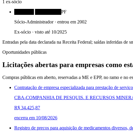
1
ex-sócio
██████ ████████
PF
Sócio-Administrador
· entrou em
2002
Ex-sócio · visto até
10/2025
Entradas pela data declarada na Receita Federal; saídas inferidas de
Oportunidades públicas
Licitações abertas para empresas como est
Compras públicas em aberto, reservadas a ME e EPP, no ramo e no es
Contratação de empresa especializada para prestação de ser
CBA-COMPANHIA DE PESQUIS. E RECURSOS MINERAIS 
R$ 34.425,87
encerra em
10/08/2026
Registro de preços para aquisição de medicamentos diversos, 