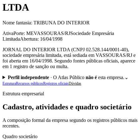
LTDA
Nome fantasia:
TRIBUNA DO INTERIOR
Ativa
Porte: ME
VASSOURAS/RJ
Sociedade Empresária
Limitada
Abertura: 16/04/1998
JORNAL DO INTERIOR LTDA (CNPJ 02.528.144/0001-40),
sociedade empresária limitada, está sediada em VASSOURAS/RJ e
foi aberta em 16/04/1998. Segundo fontes públicas oficiais, aparece
em 1 registro de sanção ou multa.
Perfil independente
·
O Atlas Público
não é
esta empresa.
⌄
Estrutura
Recursos públicos
Registros oficiais
Dúvidas
Estrutura empresarial
Cadastro, atividades e quadro societário
A composição formal da empresa segundo os registros públicos mais
recentes.
Quadro societário