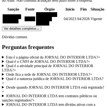
no Atlas. Não constitui acusação nem juízo sobre a empresa.
Sanção
Fonte
Órgão
Início
Fim
Situação
████████
███████
████
██████
04/2023
04/2028
Vigente
██████
█████
Ver detalhes completos
→
Dúvidas comuns
Perguntas frequentes
Esta é a página oficial da JORNAL DO INTERIOR LTDA?
+
Qual é o CNPJ de JORNAL DO INTERIOR LTDA?
+
Qual é a atividade principal de JORNAL DO INTERIOR
LTDA?
+
Onde fica a sede de JORNAL DO INTERIOR LTDA?
+
Qual é a natureza jurídica de JORNAL DO INTERIOR LTDA?
+
Desde quando JORNAL DO INTERIOR LTDA está registrada?
+
JORNAL DO INTERIOR LTDA tem contratos públicos ou
sanções registrados?
+
JORNAL DO INTERIOR LTDA tem dívidas ativas com a