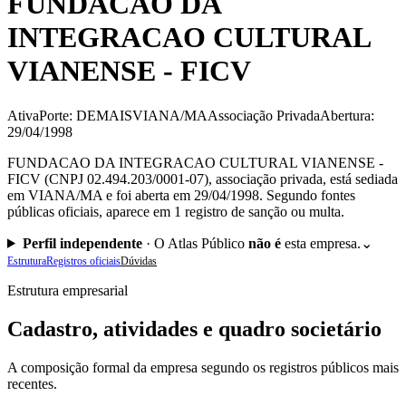
FUNDACAO DA
INTEGRACAO CULTURAL
VIANENSE - FICV
Ativa
Porte: DEMAIS
VIANA/MA
Associação Privada
Abertura:
29/04/1998
FUNDACAO DA INTEGRACAO CULTURAL VIANENSE -
FICV (CNPJ 02.494.203/0001-07), associação privada, está sediada
em VIANA/MA e foi aberta em 29/04/1998. Segundo fontes
públicas oficiais, aparece em 1 registro de sanção ou multa.
Perfil independente
·
O Atlas Público
não é
esta empresa.
⌄
Estrutura
Registros oficiais
Dúvidas
Estrutura empresarial
Cadastro, atividades e quadro societário
A composição formal da empresa segundo os registros públicos mais
recentes.