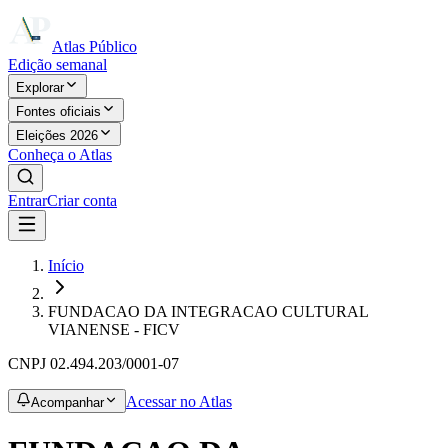
Atlas Público
Edição semanal
Explorar
Fontes oficiais
Eleições 2026
Conheça o Atlas
Entrar
Criar conta
Início
FUNDACAO DA INTEGRACAO CULTURAL
VIANENSE - FICV
CNPJ
02.494.203/0001-07
Acessar no Atlas
Acompanhar