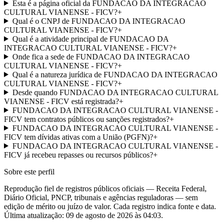
Esta é a página oficial da FUNDACAO DA INTEGRACAO
CULTURAL VIANENSE - FICV?
+
Qual é o CNPJ de FUNDACAO DA INTEGRACAO
CULTURAL VIANENSE - FICV?
+
Qual é a atividade principal de FUNDACAO DA
INTEGRACAO CULTURAL VIANENSE - FICV?
+
Onde fica a sede de FUNDACAO DA INTEGRACAO
CULTURAL VIANENSE - FICV?
+
Qual é a natureza jurídica de FUNDACAO DA INTEGRACAO
CULTURAL VIANENSE - FICV?
+
Desde quando FUNDACAO DA INTEGRACAO CULTURAL
VIANENSE - FICV está registrada?
+
FUNDACAO DA INTEGRACAO CULTURAL VIANENSE -
FICV tem contratos públicos ou sanções registrados?
+
FUNDACAO DA INTEGRACAO CULTURAL VIANENSE -
FICV tem dívidas ativas com a União (PGFN)?
+
FUNDACAO DA INTEGRACAO CULTURAL VIANENSE -
FICV já recebeu repasses ou recursos públicos?
+
Sobre este perfil
Reprodução fiel de registros públicos oficiais — Receita Federal,
Diário Oficial, PNCP, tribunais e agências reguladoras — sem
edição de mérito ou juízo de valor. Cada registro indica fonte e data.
Última atualização:
09 de agosto de 2026 às 04:03
.