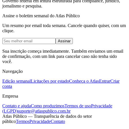
Governo federal em leitura estruturada para compliance, jurídico,
jornalismo e pesquisa.
Assine o boletim semanal do Atlas Público
Um resumo por email toda semana. Cancele quando quiser, com um
clique.
Assinar
Sua inscrição começa imediatamente. Também enviamos um email
de confirmação, com um link para cancelar caso não tenha sido
você.
Navegação
Edição semanal
Licitações por estado
Conheça o Atlas
Entrar
Criar
conta
Empresa
Contato e ajuda
Como produzimos
Termos de uso
Privacidade
(LGPD)
suporte@atlaspublico.com.br
Atlas Público — Transparência de dados do setor
público
Termos
Privacidade
Contato