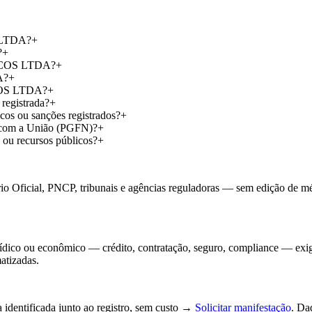
 LTDA?
+
?
+
VICOS LTDA?
+
A?
+
COS LTDA?
+
gistrada?
+
ou sanções registrados?
+
om a União (PGFN)?
+
 recursos públicos?
+
io Oficial, PNCP, tribunais e agências reguladoras — sem edição de méri
jurídico ou econômico — crédito, contratação, seguro, compliance — exi
atizadas.
 identificada junto ao registro, sem custo →
Solicitar manifestação
. Da