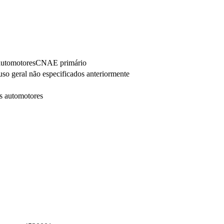
automotores
CNAE primário
so geral não especificados anteriormente
os automotores