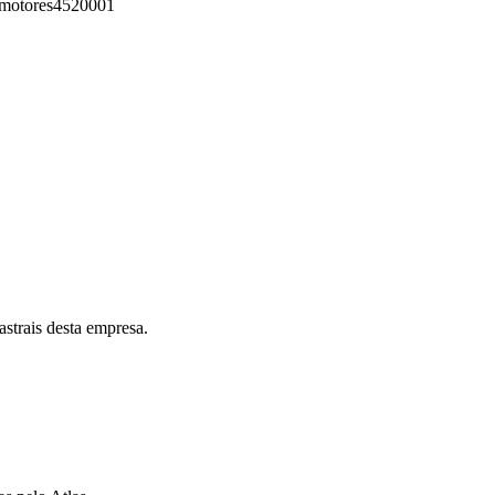
omotores
4520001
astrais desta empresa.