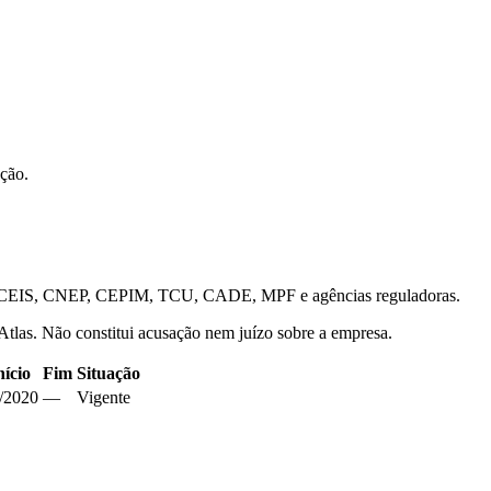
ação.
is — CEIS, CNEP, CEPIM, TCU, CADE, MPF e agências reguladoras.
 Atlas. Não constitui acusação nem juízo sobre a empresa.
nício
Fim
Situação
/2020
—
Vigente