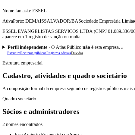
Nome fantasia:
ESSEL
Ativa
Porte: DEMAIS
SALVADOR/BA
Sociedade Empresária Limita
ESSEL EVANGELISTAS SERVICOS LTDA (CNPJ 01.089.336/0001-35), s
aparece em 1 registro de sanção ou multa.
Perfil independente
·
O Atlas Público
não é
esta empresa.
⌄
Estrutura
Recursos públicos
Registros oficiais
Dúvidas
Estrutura empresarial
Cadastro, atividades e quadro societário
A composição formal da empresa segundo os registros públicos mais r
Quadro societário
Sócios e administradores
2
nomes encontrados
Jose Augusto Evangelista de Souza