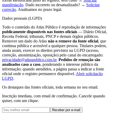
forma identificada junto ao registro, sem custo →
Solicitar
manifestação
. Dado incorreto ou desatualizado? →
Solicitar
correção
. Analisamos no prazo legal.
Dados pessoais (LGPD)
Todo o conteúdo do Atlas Público é reprodução de informações
publicamente disponíveis nas fontes oficiais
— Diário Oficial,
Receita Federal, tribunais, PNCP e demais órgãos públicos.
Remover um dado do Atlas
não o remove da fonte oficial
, que
continua pública e acessível a qualquer pessoa. Titulares podem,
ainda assim, exercer os direitos previstos na LGPD (acesso,
correção, anonimização, oposição) pelo canal do encarregado:
privacidade@atlaspublico.com.br
.
Pedidos de remoção são
analisados caso a caso
, ponderando o interesse público da
informação; quando atendidos, a página passa a indicar a fonte
oficial onde o registro permanece disponível.
Abrir solicitação
LGPD
.
Os destaques das fontes oficiais, toda semana no seu email.
Inscrição imediata, com email de confirmação. Cancele quando
quiser, com um clique.
Receber por e-mail