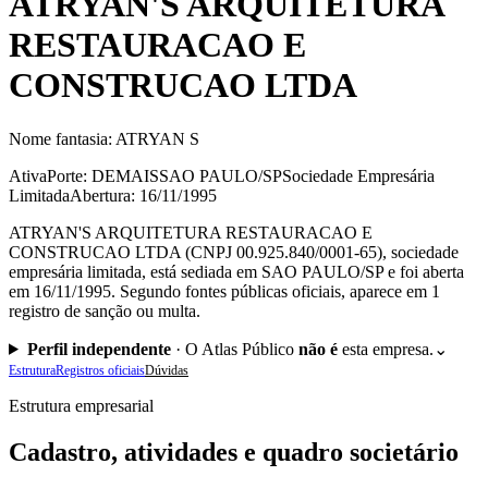
ATRYAN'S ARQUITETURA
RESTAURACAO E
CONSTRUCAO LTDA
Nome fantasia:
ATRYAN S
Ativa
Porte: DEMAIS
SAO PAULO/SP
Sociedade Empresária
Limitada
Abertura: 16/11/1995
ATRYAN'S ARQUITETURA RESTAURACAO E
CONSTRUCAO LTDA (CNPJ 00.925.840/0001-65), sociedade
empresária limitada, está sediada em SAO PAULO/SP e foi aberta
em 16/11/1995. Segundo fontes públicas oficiais, aparece em 1
registro de sanção ou multa.
Perfil independente
·
O Atlas Público
não é
esta empresa.
⌄
Estrutura
Registros oficiais
Dúvidas
Estrutura empresarial
Cadastro, atividades e quadro societário