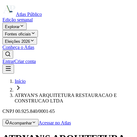
Atlas Público
Edição semanal
Explorar
Fontes oficiais
Eleições 2026
Conheça o Atlas
Entrar
Criar conta
Início
ATRYAN'S ARQUITETURA RESTAURACAO E
CONSTRUCAO LTDA
CNPJ
00.925.840/0001-65
Acessar no Atlas
Acompanhar