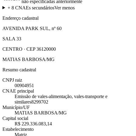
não especificadas anteriormente
+
8
CNAEs secundários
Ver menos
Endereço cadastral
AVENIDA PARK SUL, nº 60
SALA 33
CENTRO · CEP 36120000
MATIAS BARBOSA/MG
Resumo cadastral
CNPJ raiz
00904951
CNAE principal
Emissão de vales-alimentação, vales-transporte e
similares
8299702
Município/UF
MATIAS BARBOSA/MG
Capital social
R$ 229.336.083,14
Estabelecimento
Matriz