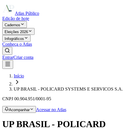
Atlas Público
Edição de hoje
Cadernos
Eleições 2026
Infográficos
Conheça o Atlas
Entrar
Criar conta
Início
UP BRASIL - POLICARD SYSTEMS E SERVICOS S.A.
CNPJ
00.904.951/0001-95
Acessar no Atlas
Acompanhar
UP BRASIL - POLICARD