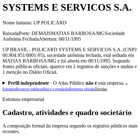
SYSTEMS E SERVICOS S.A.
Nome fantasia:
UP POLICARD
Baixada
Porte: DEMAIS
MATIAS BARBOSA/MG
Sociedade
Anônima Fechada
Abertura: 08/11/1995
UP BRASIL - POLICARD SYSTEMS E SERVICOS S.A. (CNPJ
00.904.951/0001-95), sociedade anônima fechada, está sediada em
MATIAS BARBOSA/MG e foi aberta em 08/11/1995. Segundo
fontes públicas oficiais, aparece em 2 registros de sanções e multas e
1 menção no Diário Oficial.
Perfil independente
·
O Atlas Público
não é
esta empresa.
⌄
Estrutura
Recursos públicos
Risco e regulação
Registros oficiais
Dúvidas
Estrutura empresarial
Cadastro, atividades e quadro societário
A composição formal da empresa segundo os registros públicos mais
recentes.