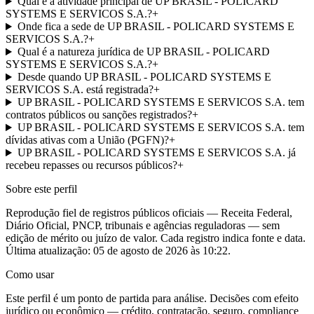
Qual é a atividade principal de UP BRASIL - POLICARD
SYSTEMS E SERVICOS S.A.?
+
Onde fica a sede de UP BRASIL - POLICARD SYSTEMS E
SERVICOS S.A.?
+
Qual é a natureza jurídica de UP BRASIL - POLICARD
SYSTEMS E SERVICOS S.A.?
+
Desde quando UP BRASIL - POLICARD SYSTEMS E
SERVICOS S.A. está registrada?
+
UP BRASIL - POLICARD SYSTEMS E SERVICOS S.A. tem
contratos públicos ou sanções registrados?
+
UP BRASIL - POLICARD SYSTEMS E SERVICOS S.A. tem
dívidas ativas com a União (PGFN)?
+
UP BRASIL - POLICARD SYSTEMS E SERVICOS S.A. já
recebeu repasses ou recursos públicos?
+
Sobre este perfil
Reprodução fiel de registros públicos oficiais — Receita Federal,
Diário Oficial, PNCP, tribunais e agências reguladoras — sem
edição de mérito ou juízo de valor. Cada registro indica fonte e data.
Última atualização:
05 de agosto de 2026 às 10:22
.
Como usar
Este perfil é um ponto de partida para análise. Decisões com efeito
jurídico ou econômico — crédito, contratação, seguro, compliance