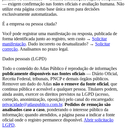
— exigem confirmação nas fontes oficiais e avaliação humana. Não
utilize esta página como base única nem para decisões
exclusivamente automatizadas.
É a empresa ou pessoa citada?
Você pode registrar uma manifestação ou resposta, publicada de
forma identificada junto ao registro, sem custo →
Solicitar
manifestação
. Dado incorreto ou desatualizado? →
Solicitar
correção
. Analisamos no prazo legal.
Dados pessoais (LGPD)
Todo o conteúdo do Atlas Público é reprodução de informações
publicamente disponíveis nas fontes oficiais
— Diário Oficial,
Receita Federal, tribunais, PNCP e demais órgãos públicos.
Remover um dado do Atlas
não o remove da fonte oficial
, que
continua pública e acessível a qualquer pessoa. Titulares podem,
ainda assim, exercer os direitos previstos na LGPD (acesso,
correção, anonimização, oposição) pelo canal do encarregado:
privacidade@atlaspublico.com.br
.
Pedidos de remoção são
analisados caso a caso
, ponderando o interesse público da
informação; quando atendidos, a página passa a indicar a fonte
oficial onde o registro permanece disponível.
Abrir solicitação
LGPD
.