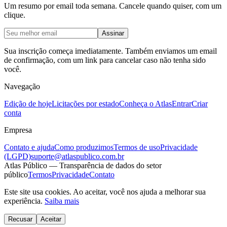
Um resumo por email toda semana. Cancele quando quiser, com um
clique.
Assinar
Sua inscrição começa imediatamente. Também enviamos um email
de confirmação, com um link para cancelar caso não tenha sido
você.
Navegação
Edição de hoje
Licitações por estado
Conheça o Atlas
Entrar
Criar
conta
Empresa
Contato e ajuda
Como produzimos
Termos de uso
Privacidade
(LGPD)
suporte@atlaspublico.com.br
Atlas Público — Transparência de dados do setor
público
Termos
Privacidade
Contato
Este site usa cookies. Ao aceitar, você nos ajuda a melhorar sua
experiência.
Saiba mais
Recusar
Aceitar