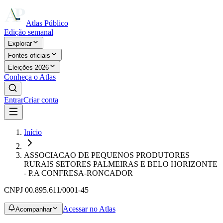
Atlas Público
Edição semanal
Explorar
Fontes oficiais
Eleições 2026
Conheça o Atlas
Entrar
Criar conta
Início
ASSOCIACAO DE PEQUENOS PRODUTORES
RURAIS SETORES PALMEIRAS E BELO HORIZONTE
- P.A CONFRESA-RONCADOR
CNPJ
00.895.611/0001-45
Acessar no Atlas
Acompanhar