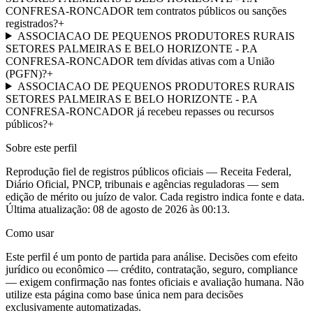
CONFRESA-RONCADOR tem contratos públicos ou sanções
registrados?
+
ASSOCIACAO DE PEQUENOS PRODUTORES RURAIS
SETORES PALMEIRAS E BELO HORIZONTE - P.A
CONFRESA-RONCADOR tem dívidas ativas com a União
(PGFN)?
+
ASSOCIACAO DE PEQUENOS PRODUTORES RURAIS
SETORES PALMEIRAS E BELO HORIZONTE - P.A
CONFRESA-RONCADOR já recebeu repasses ou recursos
públicos?
+
Sobre este perfil
Reprodução fiel de registros públicos oficiais — Receita Federal,
Diário Oficial, PNCP, tribunais e agências reguladoras — sem
edição de mérito ou juízo de valor. Cada registro indica fonte e data.
Última atualização:
08 de agosto de 2026 às 00:13
.
Como usar
Este perfil é um ponto de partida para análise. Decisões com efeito
jurídico ou econômico — crédito, contratação, seguro, compliance
— exigem confirmação nas fontes oficiais e avaliação humana. Não
utilize esta página como base única nem para decisões
exclusivamente automatizadas.