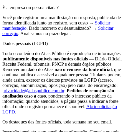
É a empresa ou pessoa citada?
Você pode registrar uma manifestação ou resposta, publicada de
forma identificada junto ao registro, sem custo →
Solicitar
manifestação
. Dado incorreto ou desatualizado? →
Solicitar
correção
. Analisamos no prazo legal.
Dados pessoais (LGPD)
Todo o conteúdo do Atlas Público é reprodução de informações
publicamente disponíveis nas fontes oficiais
— Diário Oficial,
Receita Federal, tribunais, PNCP e demais órgãos públicos.
Remover um dado do Atlas
não o remove da fonte oficial
, que
continua pública e acessível a qualquer pessoa. Titulares podem,
ainda assim, exercer os direitos previstos na LGPD (acesso,
correção, anonimização, oposição) pelo canal do encarregado:
privacidade@atlaspublico.com.br
.
Pedidos de remoção são
analisados caso a caso
, ponderando o interesse público da
informação; quando atendidos, a página passa a indicar a fonte
oficial onde o registro permanece disponível.
Abrir solicitação
LGPD
.
Os destaques das fontes oficiais, toda semana no seu email.
Inscrição imediata, com email de confirmação. Cancele quando