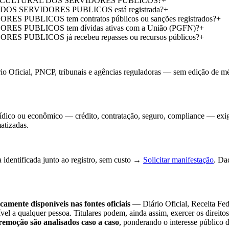
IAL E CULTURAL DOS SERVIDORES PUBLICOS?
+
S SERVIDORES PUBLICOS está registrada?
+
BLICOS tem contratos públicos ou sanções registrados?
+
PUBLICOS tem dívidas ativas com a União (PGFN)?
+
BLICOS já recebeu repasses ou recursos públicos?
+
io Oficial, PNCP, tribunais e agências reguladoras — sem edição de méri
jurídico ou econômico — crédito, contratação, seguro, compliance — exi
atizadas.
 identificada junto ao registro, sem custo →
Solicitar manifestação
. Da
camente disponíveis nas fontes oficiais
— Diário Oficial, Receita Fe
sível a qualquer pessoa. Titulares podem, ainda assim, exercer os direi
remoção são analisados caso a caso
, ponderando o interesse público 