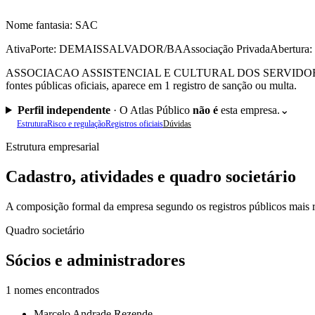
Nome fantasia:
SAC
Ativa
Porte: DEMAIS
SALVADOR/BA
Associação Privada
Abertura:
ASSOCIACAO ASSISTENCIAL E CULTURAL DOS SERVIDORES PUBLIC
fontes públicas oficiais, aparece em 1 registro de sanção ou multa.
Perfil independente
·
O Atlas Público
não é
esta empresa.
⌄
Estrutura
Risco e regulação
Registros oficiais
Dúvidas
Estrutura empresarial
Cadastro, atividades e quadro societário
A composição formal da empresa segundo os registros públicos mais r
Quadro societário
Sócios e administradores
1
nomes encontrados
Marcelo Andrade Rezende