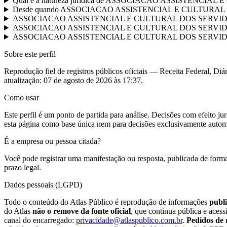
Qual é a natureza jurídica de ASSOCIACAO ASSISTENC
Desde quando ASSOCIACAO ASSISTENCIAL E CULTURAL DO
ASSOCIACAO ASSISTENCIAL E CULTURAL DOS SERVIDORES PU
ASSOCIACAO ASSISTENCIAL E CULTURAL DOS SERVIDORES 
ASSOCIACAO ASSISTENCIAL E CULTURAL DOS SERVIDORES PU
Sobre este perfil
Reprodução fiel de registros públicos oficiais — Receita Federal, Diár
atualização:
07 de agosto de 2026 às 17:37
.
Como usar
Este perfil é um ponto de partida para análise. Decisões com efeito 
esta página como base única nem para decisões exclusivamente autom
É a empresa ou pessoa citada?
Você pode registrar uma manifestação ou resposta, publicada de forma
prazo legal.
Dados pessoais (LGPD)
Todo o conteúdo do Atlas Público é reprodução de informações
publi
do Atlas
não o remove da fonte oficial
, que continua pública e aces
canal do encarregado:
privacidade@atlaspublico.com.br
.
Pedidos de 