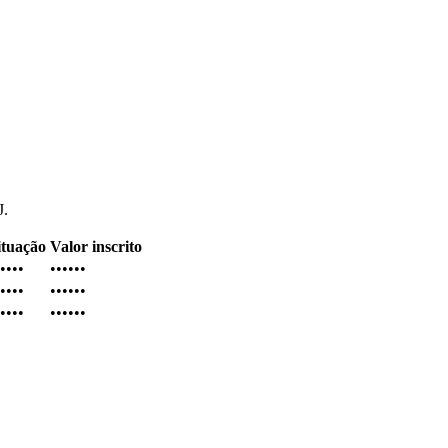
J.
ituação
Valor inscrito
••••
••••••
••••
••••••
••••
••••••