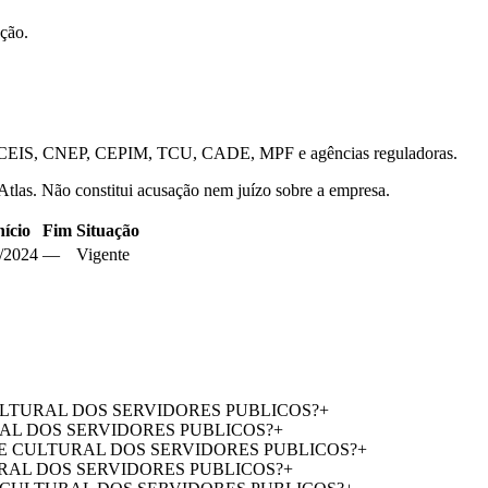
ação.
is — CEIS, CNEP, CEPIM, TCU, CADE, MPF e agências reguladoras.
 Atlas. Não constitui acusação nem juízo sobre a empresa.
nício
Fim
Situação
/2024
—
Vigente
 E CULTURAL DOS SERVIDORES PUBLICOS?
+
URAL DOS SERVIDORES PUBLICOS?
+
CIAL E CULTURAL DOS SERVIDORES PUBLICOS?
+
LTURAL DOS SERVIDORES PUBLICOS?
+