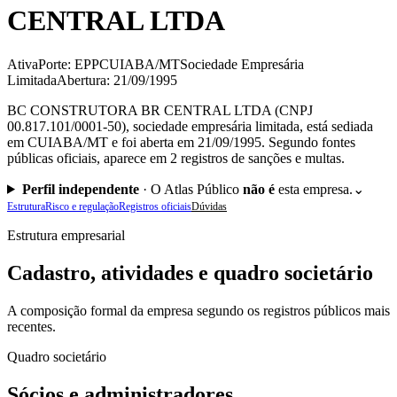
CENTRAL LTDA
Ativa
Porte: EPP
CUIABA/MT
Sociedade Empresária
Limitada
Abertura: 21/09/1995
BC CONSTRUTORA BR CENTRAL LTDA (CNPJ
00.817.101/0001-50), sociedade empresária limitada, está sediada
em CUIABA/MT e foi aberta em 21/09/1995. Segundo fontes
públicas oficiais, aparece em 2 registros de sanções e multas.
Perfil independente
·
O Atlas Público
não é
esta empresa.
⌄
Estrutura
Risco e regulação
Registros oficiais
Dúvidas
Estrutura empresarial
Cadastro, atividades e quadro societário
A composição formal da empresa segundo os registros públicos mais
recentes.
Quadro societário
Sócios e administradores