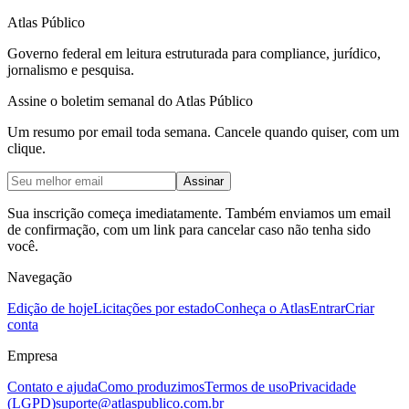
Atlas Público
Governo federal em leitura estruturada para compliance, jurídico,
jornalismo e pesquisa.
Assine o boletim semanal do Atlas Público
Um resumo por email toda semana. Cancele quando quiser, com um
clique.
Assinar
Sua inscrição começa imediatamente. Também enviamos um email
de confirmação, com um link para cancelar caso não tenha sido
você.
Navegação
Edição de hoje
Licitações por estado
Conheça o Atlas
Entrar
Criar
conta
Empresa
Contato e ajuda
Como produzimos
Termos de uso
Privacidade
(LGPD)
suporte@atlaspublico.com.br