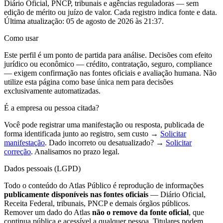
Diário Oficial, PNCP, tribunais e agências reguladoras — sem
edição de mérito ou juízo de valor. Cada registro indica fonte e data.
Última atualização:
05 de agosto de 2026 às 21:37
.
Como usar
Este perfil é um ponto de partida para análise. Decisões com efeito
jurídico ou econômico — crédito, contratação, seguro, compliance
— exigem confirmação nas fontes oficiais e avaliação humana. Não
utilize esta página como base única nem para decisões
exclusivamente automatizadas.
É a empresa ou pessoa citada?
Você pode registrar uma manifestação ou resposta, publicada de
forma identificada junto ao registro, sem custo →
Solicitar
manifestação
. Dado incorreto ou desatualizado? →
Solicitar
correção
. Analisamos no prazo legal.
Dados pessoais (LGPD)
Todo o conteúdo do Atlas Público é reprodução de informações
publicamente disponíveis nas fontes oficiais
— Diário Oficial,
Receita Federal, tribunais, PNCP e demais órgãos públicos.
Remover um dado do Atlas
não o remove da fonte oficial
, que
continua pública e acessível a qualquer pessoa. Titulares podem,