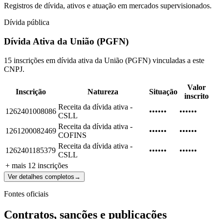
Registros de dívida, ativos e atuação em mercados supervisionados.
Dívida pública
Dívida Ativa da União (PGFN)
15 inscrições em dívida ativa da União (PGFN) vinculadas a este
CNPJ.
Valor
Inscrição
Natureza
Situação
inscrito
Receita da dívida ativa -
1262401008086
••••••
••••••
CSLL
Receita da dívida ativa -
1261200082469
••••••
••••••
COFINS
Receita da dívida ativa -
1262401185379
••••••
••••••
CSLL
+ mais
12
inscrições
Ver detalhes completos
→
Fontes oficiais
Contratos, sanções e publicações