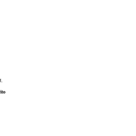
J.
ito