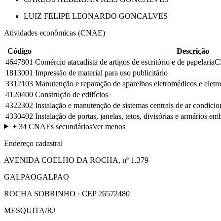
LUIZ FELIPE LEONARDO GONCALVES
Atividades econômicas (CNAE)
Código
Descrição
4647801
Comércio atacadista de artigos de escritório e de papelaria
C
1813001
Impressão de material para uso publicitário
3312103
Manutenção e reparação de aparelhos eletromédicos e eletro
4120400
Construção de edifícios
4322302
Instalação e manutenção de sistemas centrais de ar condicio
4330402
Instalação de portas, janelas, tetos, divisórias e armários e
+
34
CNAEs secundários
Ver menos
Endereço cadastral
AVENIDA COELHO DA ROCHA, nº 1.379
GALPAOGALPAO
ROCHA SOBRINHO · CEP 26572480
MESQUITA/RJ