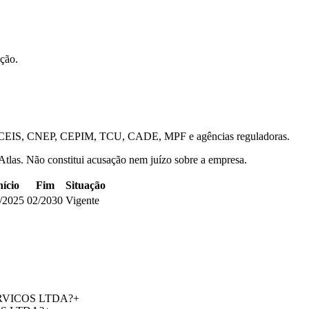
ação.
is — CEIS, CNEP, CEPIM, TCU, CADE, MPF e agências reguladoras.
 Atlas. Não constitui acusação nem juízo sobre a empresa.
nício
Fim
Situação
/2025
02/2030
Vigente
SERVICOS LTDA?
+