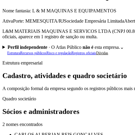
Nome fantasia:
L & M MAQUINAS E EQUIPAMENTOS
Ativa
Porte: ME
MESQUITA/RJ
Sociedade Empresária Limitada
Abert
L&M MATERIAIS MAQUINAS E SERVICOS LTDA (CNPJ 00.808.110/0001
oficiais, aparece em 1 registro de sanção ou multa.
Perfil independente
·
O Atlas Público
não é
esta empresa.
⌄
Estrutura
Recursos públicos
Risco e regulação
Registros oficiais
Dúvidas
Estrutura empresarial
Cadastro, atividades e quadro societário
A composição formal da empresa segundo os registros públicos mais r
Quadro societário
Sócios e administradores
2
nomes encontrados
CARLOS ALBERJAN REIS GONCALVES