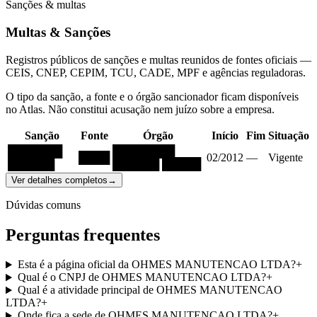
Sanções & multas
Multas & Sanções
Registros públicos de sanções e multas reunidos de fontes oficiais —
CEIS, CNEP, CEPIM, TCU, CADE, MPF e agências reguladoras.
O tipo da sanção, a fonte e o órgão sancionador ficam disponíveis
no Atlas. Não constitui acusação nem juízo sobre a empresa.
Sanção
Fonte
Órgão
Início
Fim
Situação
███████
████████
████
02/2012
—
Vigente
██████
██████ █████
Ver detalhes completos
→
Dúvidas comuns
Perguntas frequentes
Esta é a página oficial da OHMES MANUTENCAO LTDA?
+
Qual é o CNPJ de OHMES MANUTENCAO LTDA?
+
Qual é a atividade principal de OHMES MANUTENCAO
LTDA?
+
Onde fica a sede de OHMES MANUTENCAO LTDA?
+