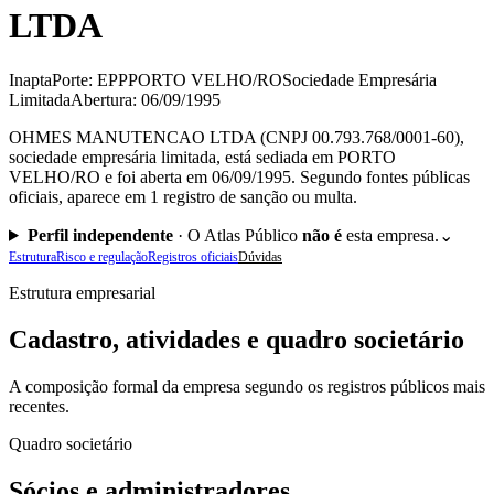
LTDA
Inapta
Porte: EPP
PORTO VELHO/RO
Sociedade Empresária
Limitada
Abertura: 06/09/1995
OHMES MANUTENCAO LTDA (CNPJ 00.793.768/0001-60),
sociedade empresária limitada, está sediada em PORTO
VELHO/RO e foi aberta em 06/09/1995. Segundo fontes públicas
oficiais, aparece em 1 registro de sanção ou multa.
Perfil independente
·
O Atlas Público
não é
esta empresa.
⌄
Estrutura
Risco e regulação
Registros oficiais
Dúvidas
Estrutura empresarial
Cadastro, atividades e quadro societário
A composição formal da empresa segundo os registros públicos mais
recentes.
Quadro societário
Sócios e administradores