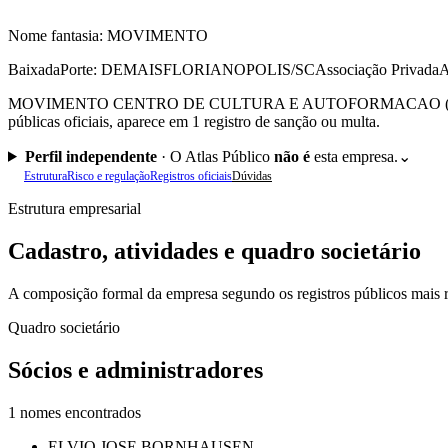
Nome fantasia:
MOVIMENTO
Baixada
Porte: DEMAIS
FLORIANOPOLIS/SC
Associação Privada
A
MOVIMENTO CENTRO DE CULTURA E AUTOFORMACAO (CNPJ 00.755.
públicas oficiais, aparece em 1 registro de sanção ou multa.
Perfil independente
·
O Atlas Público
não é
esta empresa.
⌄
Estrutura
Risco e regulação
Registros oficiais
Dúvidas
Estrutura empresarial
Cadastro, atividades e quadro societário
A composição formal da empresa segundo os registros públicos mais r
Quadro societário
Sócios e administradores
1
nomes encontrados
ELVIO JOSE BORNHAUSEN