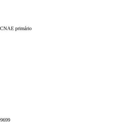
CNAE primário
99699