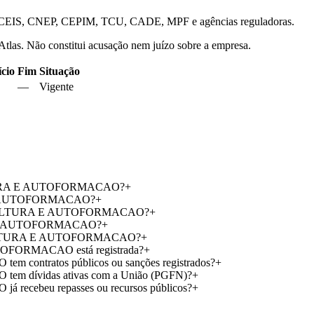
is — CEIS, CNEP, CEPIM, TCU, CADE, MPF e agências reguladoras.
 Atlas. Não constitui acusação nem juízo sobre a empresa.
ício
Fim
Situação
—
Vigente
LTURA E AUTOFORMACAO?
+
E AUTOFORMACAO?
+
DE CULTURA E AUTOFORMACAO?
+
A E AUTOFORMACAO?
+
 CULTURA E AUTOFORMACAO?
+
ORMACAO está registrada?
+
ratos públicos ou sanções registrados?
+
vidas ativas com a União (PGFN)?
+
beu repasses ou recursos públicos?
+