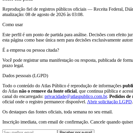
Reprodução fiel de registros públicos oficiais — Receita Federal, Diár
atualização:
08 de agosto de 2026 às 03:08
.
Como usar
Este perfil é um ponto de partida para análise. Decisões com efeito 
esta página como base única nem para decisões exclusivamente autom
É a empresa ou pessoa citada?
Você pode registrar uma manifestação ou resposta, publicada de forma
prazo legal.
Dados pessoais (LGPD)
Todo o conteúdo do Atlas Público é reprodução de informações
publi
do Atlas
não o remove da fonte oficial
, que continua pública e aces
canal do encarregado:
privacidade@atlaspublico.com.br
.
Pedidos de 
oficial onde o registro permanece disponível.
Abrir solicitação LGPD
.
Os destaques das fontes oficiais, toda semana no seu email.
Inscrição imediata, com email de confirmação. Cancele quando quiser
Receber por e-mail