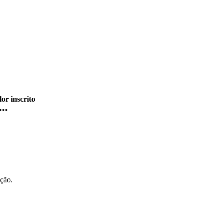
or inscrito
•••
ação.