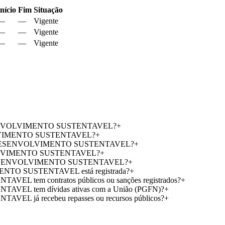
Início
Fim
Situação
—
—
Vigente
—
—
Vigente
—
—
Vigente
DESENVOLVIMENTO SUSTENTAVEL?
+
LVIMENTO SUSTENTAVEL?
+
A O DESENVOLVIMENTO SUSTENTAVEL?
+
VOLVIMENTO SUSTENTAVEL?
+
 O DESENVOLVIMENTO SUSTENTAVEL?
+
O SUSTENTAVEL está registrada?
+
em contratos públicos ou sanções registrados?
+
 tem dívidas ativas com a União (PGFN)?
+
á recebeu repasses ou recursos públicos?
+