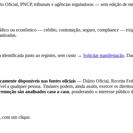
io Oficial, PNCP, tribunais e agências reguladoras — sem edição de méri
jurídico ou econômico — crédito, contratação, seguro, compliance — exi
atizadas.
 identificada junto ao registro, sem custo →
Solicitar manifestação
. Da
camente disponíveis nas fontes oficiais
— Diário Oficial, Receita Fe
sível a qualquer pessoa. Titulares podem, ainda assim, exercer os direi
remoção são analisados caso a caso
, ponderando o interesse público 
, com um clique.