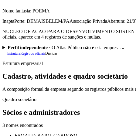
Nome fantasia:
POEMA
Inapta
Porte: DEMAIS
BELEM/PA
Associação Privada
Abertura: 21/
NUCLEO DE ACAO PARA O DESENVOLVIMENTO SUSTENTAVEL (CNPJ 0
oficiais, aparece em 4 registros de sanções e multas.
Perfil independente
·
O Atlas Público
não é
esta empresa.
⌄
Estrutura
Registros oficiais
Dúvidas
Estrutura empresarial
Cadastro, atividades e quadro societário
A composição formal da empresa segundo os registros públicos mais r
Quadro societário
Sócios e administradores
3
nomes encontrados
ESMALIA RAIOL CARDOSO