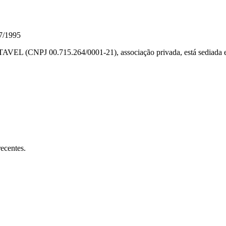
07/1995
0.715.264/0001-21), associação privada, está sediada em BEL
ecentes.