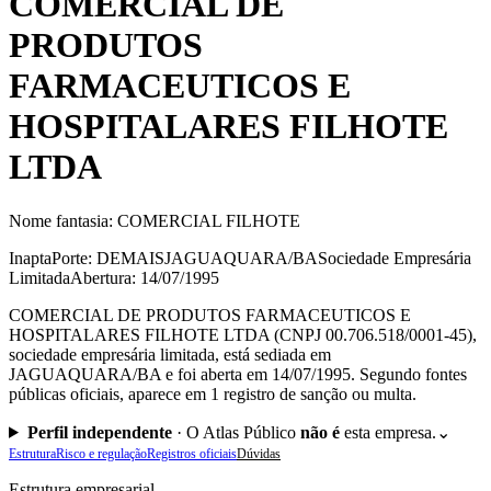
COMERCIAL DE
PRODUTOS
FARMACEUTICOS E
HOSPITALARES FILHOTE
LTDA
Nome fantasia:
COMERCIAL FILHOTE
Inapta
Porte: DEMAIS
JAGUAQUARA/BA
Sociedade Empresária
Limitada
Abertura: 14/07/1995
COMERCIAL DE PRODUTOS FARMACEUTICOS E
HOSPITALARES FILHOTE LTDA (CNPJ 00.706.518/0001-45),
sociedade empresária limitada, está sediada em
JAGUAQUARA/BA e foi aberta em 14/07/1995. Segundo fontes
públicas oficiais, aparece em 1 registro de sanção ou multa.
Perfil independente
·
O Atlas Público
não é
esta empresa.
⌄
Estrutura
Risco e regulação
Registros oficiais
Dúvidas
Estrutura empresarial