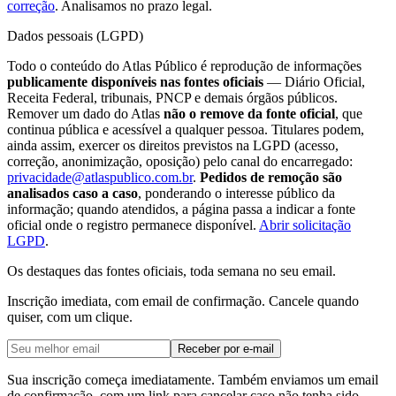
correção
. Analisamos no prazo legal.
Dados pessoais (LGPD)
Todo o conteúdo do Atlas Público é reprodução de informações
publicamente disponíveis nas fontes oficiais
— Diário Oficial,
Receita Federal, tribunais, PNCP e demais órgãos públicos.
Remover um dado do Atlas
não o remove da fonte oficial
, que
continua pública e acessível a qualquer pessoa. Titulares podem,
ainda assim, exercer os direitos previstos na LGPD (acesso,
correção, anonimização, oposição) pelo canal do encarregado:
privacidade@atlaspublico.com.br
.
Pedidos de remoção são
analisados caso a caso
, ponderando o interesse público da
informação; quando atendidos, a página passa a indicar a fonte
oficial onde o registro permanece disponível.
Abrir solicitação
LGPD
.
Os destaques das fontes oficiais, toda semana no seu email.
Inscrição imediata, com email de confirmação. Cancele quando
quiser, com um clique.
Receber por e-mail
Sua inscrição começa imediatamente. Também enviamos um email
de confirmação, com um link para cancelar caso não tenha sido