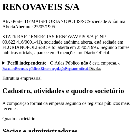
RENOVAVEIS S/A
Ativa
Porte: DEMAIS
FLORIANOPOLIS/SC
Sociedade Anônima
Aberta
Abertura: 25/05/1995
STATKRAFT ENERGIAS RENOVAVEIS S/A (CNPJ
00.622.416/0001-41), sociedade anônima aberta, está sediada em
FLORIANOPOLIS/SC e foi aberta em 25/05/1995. Segundo fontes
públicas oficiais, aparece em 9 menções no Diário Oficial.
Perfil independente
·
O Atlas Público
não é
esta empresa.
⌄
Estrutura
Recursos públicos
Risco e regulação
Registros oficiais
Dúvidas
Estrutura empresarial
Cadastro, atividades e quadro societário
A composição formal da empresa segundo os registros públicos mais
recentes.
Quadro societário
Sócios e administradores