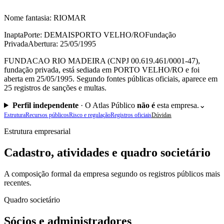
Nome fantasia:
RIOMAR
Inapta
Porte: DEMAIS
PORTO VELHO/RO
Fundação
Privada
Abertura: 25/05/1995
FUNDACAO RIO MADEIRA (CNPJ 00.619.461/0001-47),
fundação privada, está sediada em PORTO VELHO/RO e foi
aberta em 25/05/1995. Segundo fontes públicas oficiais, aparece em
25 registros de sanções e multas.
Perfil independente
·
O Atlas Público
não é
esta empresa.
⌄
Estrutura
Recursos públicos
Risco e regulação
Registros oficiais
Dúvidas
Estrutura empresarial
Cadastro, atividades e quadro societário
A composição formal da empresa segundo os registros públicos mais
recentes.
Quadro societário
Sócios e administradores