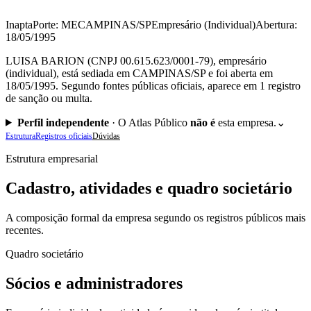
Inapta
Porte: ME
CAMPINAS/SP
Empresário (Individual)
Abertura:
18/05/1995
LUISA BARION (CNPJ 00.615.623/0001-79), empresário
(individual), está sediada em CAMPINAS/SP e foi aberta em
18/05/1995. Segundo fontes públicas oficiais, aparece em 1 registro
de sanção ou multa.
Perfil independente
·
O Atlas Público
não é
esta empresa.
⌄
Estrutura
Registros oficiais
Dúvidas
Estrutura empresarial
Cadastro, atividades e quadro societário
A composição formal da empresa segundo os registros públicos mais
recentes.
Quadro societário
Sócios e administradores