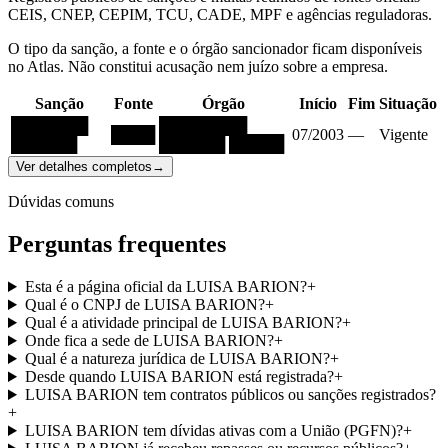
CEIS, CNEP, CEPIM, TCU, CADE, MPF e agências reguladoras.
O tipo da sanção, a fonte e o órgão sancionador ficam disponíveis
no Atlas. Não constitui acusação nem juízo sobre a empresa.
Sanção
Fonte
Órgão
Início
Fim
Situação
███████
████████
████
07/2003
—
Vigente
██████
██████ █████
Ver detalhes completos
→
Dúvidas comuns
Perguntas frequentes
Esta é a página oficial da LUISA BARION?
+
Qual é o CNPJ de LUISA BARION?
+
Qual é a atividade principal de LUISA BARION?
+
Onde fica a sede de LUISA BARION?
+
Qual é a natureza jurídica de LUISA BARION?
+
Desde quando LUISA BARION está registrada?
+
LUISA BARION tem contratos públicos ou sanções registrados?
+
LUISA BARION tem dívidas ativas com a União (PGFN)?
+