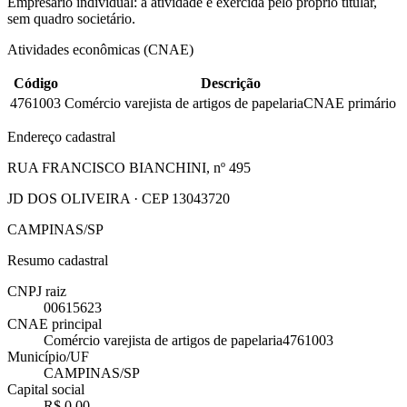
Empresário individual: a atividade é exercida pelo próprio titular,
sem quadro societário.
Atividades econômicas (CNAE)
Código
Descrição
4761003
Comércio varejista de artigos de papelaria
CNAE primário
Endereço cadastral
RUA FRANCISCO BIANCHINI, nº 495
JD DOS OLIVEIRA · CEP 13043720
CAMPINAS/SP
Resumo cadastral
CNPJ raiz
00615623
CNAE principal
Comércio varejista de artigos de papelaria
4761003
Município/UF
CAMPINAS/SP
Capital social
R$ 0,00