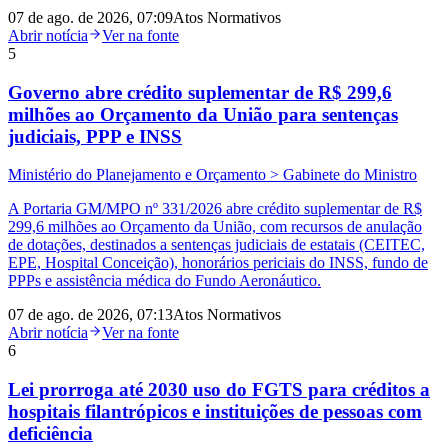
07 de ago. de 2026, 07:09
Atos Normativos
Abrir notícia
Ver na fonte
5
Governo abre crédito suplementar de R$ 299,6
milhões ao Orçamento da União para sentenças
judiciais, PPP e INSS
Ministério do Planejamento e Orçamento > Gabinete do Ministro
A Portaria GM/MPO nº 331/2026 abre crédito suplementar de R$
299,6 milhões ao Orçamento da União, com recursos de anulação
de dotações, destinados a sentenças judiciais de estatais (CEITEC,
EPE, Hospital Conceição), honorários periciais do INSS, fundo de
PPPs e assistência médica do Fundo Aeronáutico.
07 de ago. de 2026, 07:13
Atos Normativos
Abrir notícia
Ver na fonte
6
Lei prorroga até 2030 uso do FGTS para créditos a
hospitais filantrópicos e instituições de pessoas com
deficiência