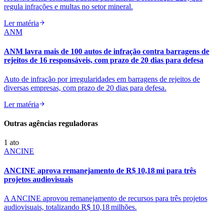
regula infrações e multas no setor mineral.
Ler matéria
ANM
ANM lavra mais de 100 autos de infração contra barragens de
rejeitos de 16 responsáveis, com prazo de 20 dias para defesa
Auto de infração por irregularidades em barragens de rejeitos de
diversas empresas, com prazo de 20 dias para defesa.
Ler matéria
Outras agências reguladoras
1
ato
ANCINE
ANCINE aprova remanejamento de R$ 10,18 mi para três
projetos audiovisuais
A ANCINE aprovou remanejamento de recursos para três projetos
audiovisuais, totalizando R$ 10,18 milhões.