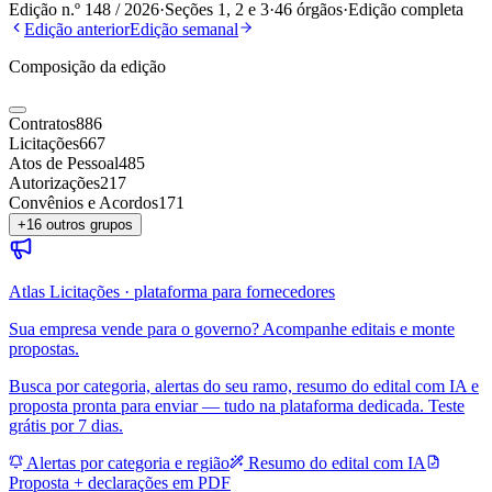
Edição n.º
148
/
2026
·
Seções 1, 2 e 3
·
46
órgãos
·
Edição completa
Edição anterior
Edição semanal
Composição da edição
Contratos
886
Licitações
667
Atos de Pessoal
485
Autorizações
217
Convênios e Acordos
171
+
16
outros grupos
Atlas Licitações · plataforma para fornecedores
Sua empresa vende para o governo? Acompanhe editais e monte
propostas.
Busca por categoria, alertas do seu ramo, resumo do edital com IA e
proposta pronta para enviar — tudo na plataforma dedicada. Teste
grátis por 7 dias.
Alertas por categoria e região
Resumo do edital com IA
Proposta + declarações em PDF