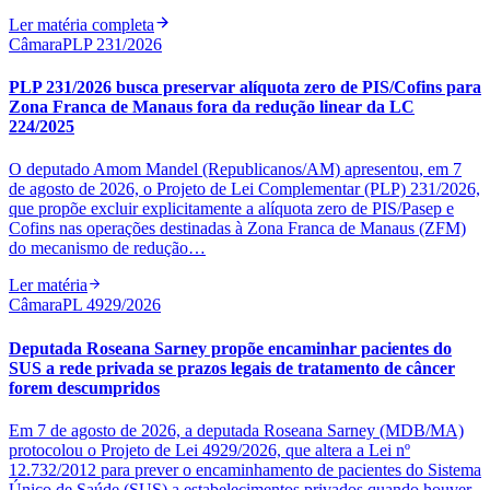
Ler matéria completa
Câmara
PLP 231/2026
PLP 231/2026 busca preservar alíquota zero de PIS/Cofins para
Zona Franca de Manaus fora da redução linear da LC
224/2025
O deputado Amom Mandel (Republicanos/AM) apresentou, em 7
de agosto de 2026, o Projeto de Lei Complementar (PLP) 231/2026,
que propõe excluir explicitamente a alíquota zero de PIS/Pasep e
Cofins nas operações destinadas à Zona Franca de Manaus (ZFM)
do mecanismo de redução…
Ler matéria
Câmara
PL 4929/2026
Deputada Roseana Sarney propõe encaminhar pacientes do
SUS a rede privada se prazos legais de tratamento de câncer
forem descumpridos
Em 7 de agosto de 2026, a deputada Roseana Sarney (MDB/MA)
protocolou o Projeto de Lei 4929/2026, que altera a Lei nº
12.732/2012 para prever o encaminhamento de pacientes do Sistema
Único de Saúde (SUS) a estabelecimentos privados quando houver