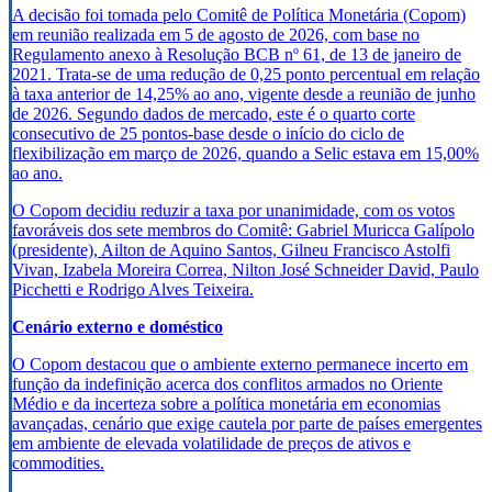
A decisão foi tomada pelo Comitê de Política Monetária (Copom)
em reunião realizada em 5 de agosto de 2026, com base no
Regulamento anexo à Resolução BCB nº 61, de 13 de janeiro de
2021. Trata-se de uma redução de 0,25 ponto percentual em relação
à taxa anterior de 14,25% ao ano, vigente desde a reunião de junho
de 2026. Segundo dados de mercado, este é o quarto corte
consecutivo de 25 pontos-base desde o início do ciclo de
flexibilização em março de 2026, quando a Selic estava em 15,00%
ao ano.
O Copom decidiu reduzir a taxa por unanimidade, com os votos
favoráveis dos sete membros do Comitê: Gabriel Muricca Galípolo
(presidente), Ailton de Aquino Santos, Gilneu Francisco Astolfi
Vivan, Izabela Moreira Correa, Nilton José Schneider David, Paulo
Picchetti e Rodrigo Alves Teixeira.
Cenário externo e doméstico
O Copom destacou que o ambiente externo permanece incerto em
função da indefinição acerca dos conflitos armados no Oriente
Médio e da incerteza sobre a política monetária em economias
avançadas, cenário que exige cautela por parte de países emergentes
em ambiente de elevada volatilidade de preços de ativos e
commodities.