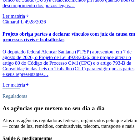
descumprimento dos prazos legais…
Ler matéria
Câmara
PL 4928/2026
Projeto obriga partes a declarar vínculos com juiz da causa em
processos cíveis e trabalhistas
O deputado federal Alencar Santana (PT/SP) apresentou, em 7 de
agosto de 2026, o Projeto de Lei 4928/2026, que propõe alterar o
artigo 80 do Código de Processo Civil (CPC) e o artigo 793-B da
Consolidação das Leis do Trabalho (CLT) para exigir que as partes
e seus representantes…
Ler matéria
Reguladoras
As agências que mexem no seu dia a dia
Atos das agências reguladoras federais, organizados pelo que afetam
— conta de luz, remédios, combustíveis, telecom, transporte e mais.
Saúde & medicamentos