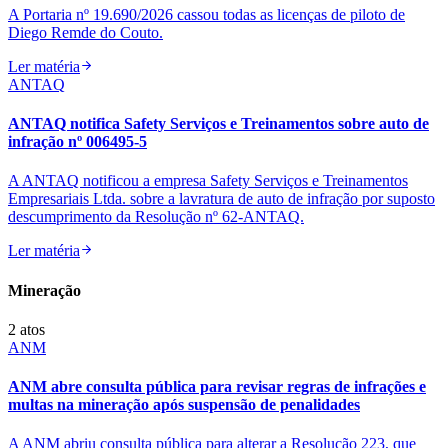
A Portaria nº 19.690/2026 cassou todas as licenças de piloto de
Diego Remde do Couto.
Ler matéria
ANTAQ
ANTAQ notifica Safety Serviços e Treinamentos sobre auto de
infração nº 006495-5
A ANTAQ notificou a empresa Safety Serviços e Treinamentos
Empresariais Ltda. sobre a lavratura de auto de infração por suposto
descumprimento da Resolução nº 62-ANTAQ.
Ler matéria
Mineração
2
atos
ANM
ANM abre consulta pública para revisar regras de infrações e
multas na mineração após suspensão de penalidades
A ANM abriu consulta pública para alterar a Resolução 223, que