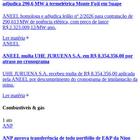
adjudica 290,6 MW à termelétrica Monte Fuji em Suape
ANEEL homologa e adjudica leilão nº 2/2026 para contratação de
290,613 MW de potência elétrica, com preço de lance
R$ 2.323.009,12/MW·ano.
Ler matéria
ANEEL
ANEEL multa UHE JURUENA S.A. em R$ 8.354.356,00 por
atraso no cronograma
UHE JURUENA S.A. recebeu multa de R$ 8.354.356,00 aplicada
pela ANEEL por descumprimento do cronograma de implantação da
usina.
Ler matéria
Combustíveis & gás
1
ato
ANP
ANP aprova transferência de todo portfólio de E&P da Níon