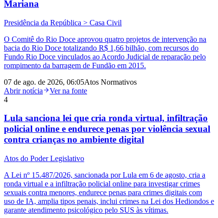
Mariana
Presidência da República > Casa Civil
O Comitê do Rio Doce aprovou quatro projetos de intervenção na
bacia do Rio Doce totalizando R$ 1,66 bilhão, com recursos do
Fundo Rio Doce vinculados ao Acordo Judicial de reparação pelo
rompimento da barragem de Fundão em 2015.
07 de ago. de 2026, 06:05
Atos Normativos
Abrir notícia
Ver na fonte
4
Lula sanciona lei que cria ronda virtual, infiltração
policial online e endurece penas por violência sexual
contra crianças no ambiente digital
Atos do Poder Legislativo
A Lei nº 15.487/2026, sancionada por Lula em 6 de agosto, cria a
ronda virtual e a infiltração policial online para investigar crimes
sexuais contra menores, endurece penas para crimes digitais com
uso de IA, amplia tipos penais, inclui crimes na Lei dos Hediondos e
garante atendimento psicológico pelo SUS às vítimas.