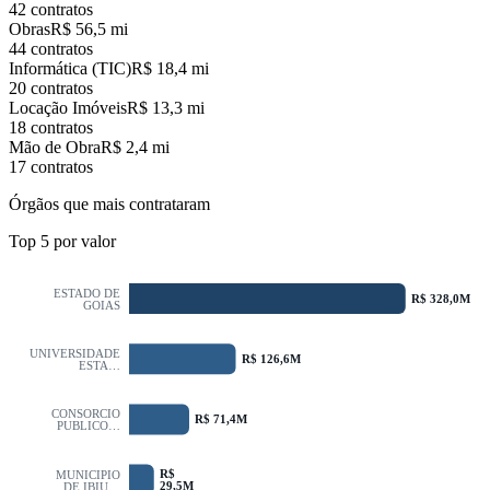
42 contratos
Obras
R$ 56,5 mi
44 contratos
Informática (TIC)
R$ 18,4 mi
20 contratos
Locação Imóveis
R$ 13,3 mi
18 contratos
Mão de Obra
R$ 2,4 mi
17 contratos
Órgãos que mais contrataram
Top
5
por valor
ESTADO DE
R$ 328,0M
GOIAS
UNIVERSIDADE
R$ 126,6M
ESTA…
CONSORCIO
R$ 71,4M
PUBLICO…
R$
MUNICIPIO
29,5M
DE IBIU…