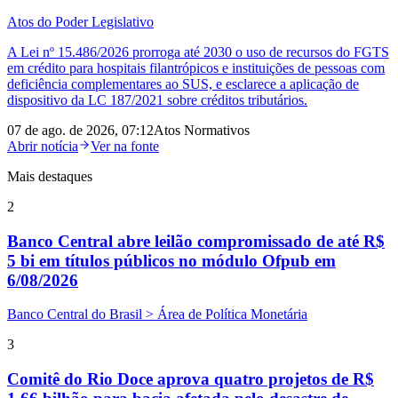
Atos do Poder Legislativo
A Lei nº 15.486/2026 prorroga até 2030 o uso de recursos do FGTS
em crédito para hospitais filantrópicos e instituições de pessoas com
deficiência complementares ao SUS, e esclarece a aplicação de
dispositivo da LC 187/2021 sobre créditos tributários.
07 de ago. de 2026, 07:12
Atos Normativos
Abrir notícia
Ver na fonte
Mais destaques
2
Banco Central abre leilão compromissado de até R$
5 bi em títulos públicos no módulo Ofpub em
6/08/2026
Banco Central do Brasil > Área de Política Monetária
3
Comitê do Rio Doce aprova quatro projetos de R$