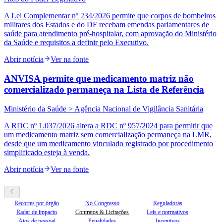
A Lei Complementar nº 234/2026 permite que corpos de bombeiros
militares dos Estados e do DF recebam emendas parlamentares de
saúde para atendimento pré-hospitalar, com aprovação do Ministério
da Saúde e requisitos a definir pelo Executivo.
Abrir notícia
Ver na fonte
ANVISA permite que medicamento matriz não
comercializado permaneça na Lista de Referência
Ministério da Saúde > Agência Nacional de Vigilância Sanitária
A RDC nº 1.037/2026 altera a RDC nº 957/2024 para permitir que
um medicamento matriz sem comercialização permaneça na LMR,
desde que um medicamento vinculado registrado por procedimento
simplificado esteja à venda.
Abrir notícia
Ver na fonte
Recortes por órgão
No Congresso
Reguladoras
Radar de impacto
Contratos & Licitações
Leis e normativos
Atos de pessoal
Penalidades
Incentivos