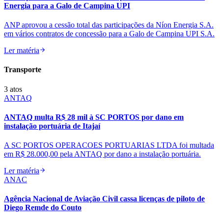
Energia para a Galo de Campina UPI
ANP aprovou a cessão total das participações da Níon Energia S.A.
em vários contratos de concessão para a Galo de Campina UPI S.A.
Ler matéria
Transporte
3
atos
ANTAQ
ANTAQ multa R$ 28 mil à SC PORTOS por dano em
instalação portuária de Itajaí
A SC PORTOS OPERACOES PORTUARIAS LTDA foi multada
em R$ 28.000,00 pela ANTAQ por dano a instalação portuária.
Ler matéria
ANAC
Agência Nacional de Aviação Civil cassa licenças de piloto de
Diego Remde do Couto