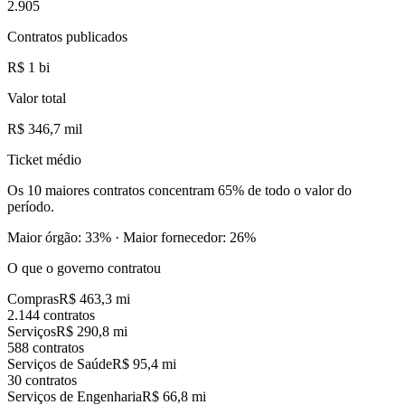
2.905
Contratos publicados
R$ 1 bi
Valor total
R$ 346,7 mil
Ticket médio
Os
10 maiores contratos
concentram
65
%
de todo o valor do
período.
Maior órgão:
33
%
·
Maior fornecedor:
26
%
O que o governo contratou
Compras
R$ 463,3 mi
2.144 contratos
Serviços
R$ 290,8 mi
588 contratos
Serviços de Saúde
R$ 95,4 mi
30 contratos
Serviços de Engenharia
R$ 66,8 mi