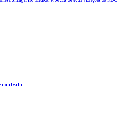
hinesa Shangai Iso Medical Products detectar violações da RDC
 contrato