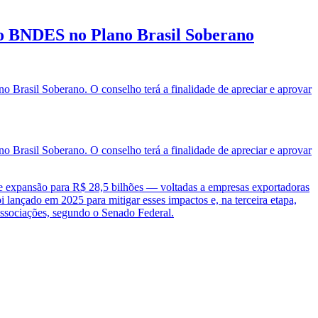
 do BNDES no Plano Brasil Soberano
no Brasil Soberano. O conselho terá a finalidade de apreciar e aprovar
no Brasil Soberano. O conselho terá a finalidade de apreciar e aprovar
de expansão para R$ 28,5 bilhões — voltadas a empresas exportadoras
i lançado em 2025 para mitigar esses impactos e, na terceira etapa,
 associações, segundo o
Senado Federal
.