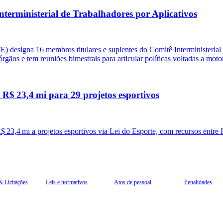
erministerial de Trabalhadores por Aplicativos
 designa 16 membros titulares e suplentes do Comitê Interministerial
gãos e tem reuniões bimestrais para articular políticas voltadas a motor
 R$ 23,4 mi para 29 projetos esportivos
 23,4 mi a projetos esportivos via Lei do Esporte, com recursos entre 
& Licitações
Leis e normativos
Atos de pessoal
Penalidades