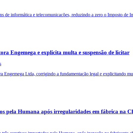
s de informática e telecomunicações, reduzindo a zero o Imposto de I
ra Engemega e explicita multa e suspensão de licitar
s
ra Engemega Ltda, corrigindo a fundamentação legal e explicitando m
os pela Humana após irregularidades em fábrica na C