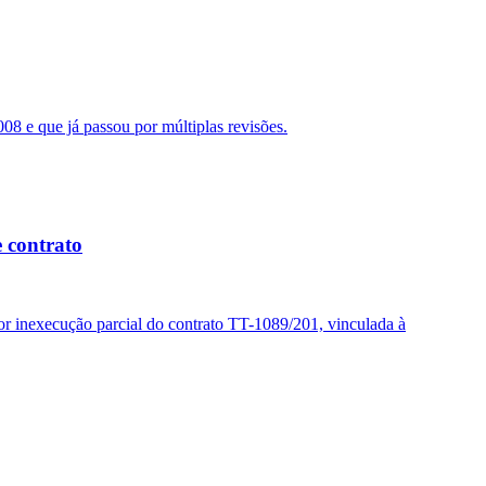
 e que já passou por múltiplas revisões.
 contrato
r inexecução parcial do contrato TT-1089/201, vinculada à