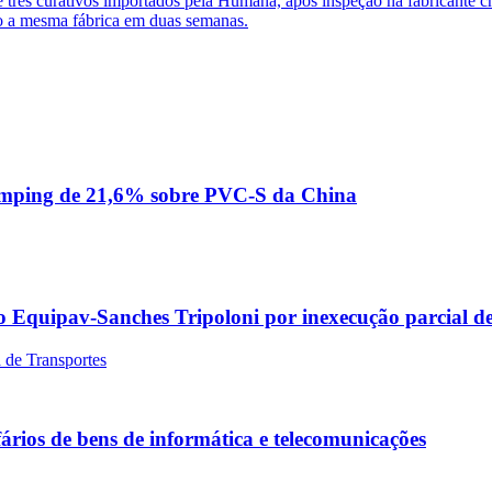
três curativos importados pela Humana, após inspeção na fabricante c
do a mesma fábrica em duas semanas.
dumping de 21,6% sobre PVC-S da China
Equipav-Sanches Tripoloni por inexecução parcial de
 de Transportes
ários de bens de informática e telecomunicações