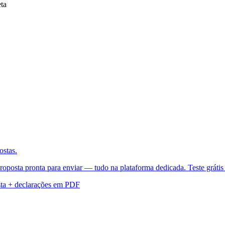
ta
ostas.
roposta pronta para enviar — tudo na plataforma dedicada. Teste grátis 
ta + declarações em PDF