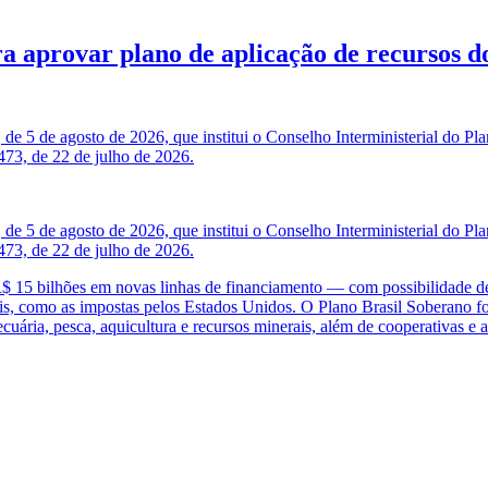
ara aprovar plano de aplicação de recursos
de 5 de agosto de 2026, que institui o Conselho Interministerial do Pla
473, de 22 de julho de 2026.
de 5 de agosto de 2026, que institui o Conselho Interministerial do Pla
473, de 22 de julho de 2026.
é R$ 15 bilhões em novas linhas de financiamento — com possibilidade 
iais, como as impostas pelos Estados Unidos. O Plano Brasil Soberano fo
pecuária, pesca, aquicultura e recursos minerais, além de cooperativas e