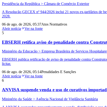
Presidência da República > Câmara de Comércio Exterior
A Resolução GECEX nº 944/2026 inclui 21 novos ex-tarifários de ben
2028.
06 de ago. de 2026, 05:37
Atos Normativos
Abrir notícia
Ver na fonte
5
EBSERH retifica aviso de penalidade contra Construto
Ministério da Educação > Empresa Brasileira de Serviços Hospitalare
EBSERH publica retificação de aviso de penalidade contra Construto
licitar.
06 de ago. de 2026, 05:14
Penalidades E Sanções
Abrir notícia
Ver na fonte
6
ANVISA suspende venda e uso de curativos importad
Ministério da Saúde > Agência Nacional de Vigilância Sanitária