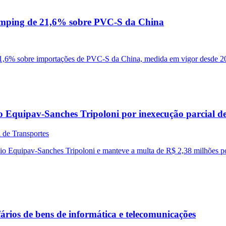
dumping de 21,6% sobre PVC-S da China
,6% sobre importações de PVC-S da China, medida em vigor desde 2008
Equipav-Sanches Tripoloni por inexecução parcial de
 de Transportes
o Equipav-Sanches Tripoloni e manteve a multa de R$ 2,38 milhões po
ários de bens de informática e telecomunicações