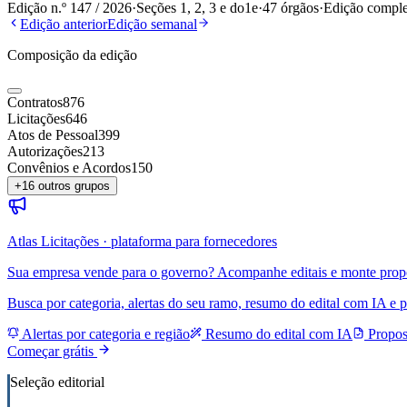
Edição n.º
147
/
2026
·
Seções 1, 2, 3 e do1e
·
47
órgãos
·
Edição comple
Edição anterior
Edição semanal
Composição da edição
Contratos
876
Licitações
646
Atos de Pessoal
399
Autorizações
213
Convênios e Acordos
150
+
16
outros grupos
Atlas Licitações · plataforma para fornecedores
Sua empresa vende para o governo? Acompanhe editais e monte prop
Busca por categoria, alertas do seu ramo, resumo do edital com IA e p
Alertas por categoria e região
Resumo do edital com IA
Propos
Começar grátis
Seleção editorial