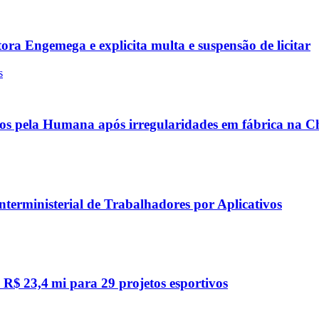
ra Engemega e explicita multa e suspensão de licitar
s
os pela Humana após irregularidades em fábrica na C
erministerial de Trabalhadores por Aplicativos
 R$ 23,4 mi para 29 projetos esportivos