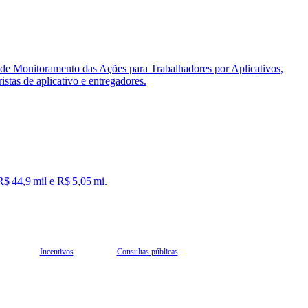
 de Monitoramento das Ações para Trabalhadores por Aplicativos,
istas de aplicativo e entregadores.
R$ 44,9 mil e R$ 5,05 mi.
Incentivos
Consultas públicas