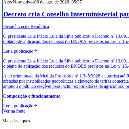
Atos Normativos
06 de ago. de 2026, 05:37
Decreto cria Conselho Interministerial p
Presidência da República
O presidente Luiz Inácio Lula da Silva publicou o Decreto nº 13.091, 
o plano de aplicação dos recursos do BNDES previstos na Lei nº 15.
Ler a publicação
O presidente Luiz Inácio Lula da Silva publicou o Decreto nº 13.091, 
o plano de aplicação dos recursos do BNDES previstos na Lei nº 15.
A lei originou-se da Medida Provisória nº 1.345/2026 e autoriza at
afetadas por instabilidades geopolíticas e elevação de tarifas comerc
ampliou o público elegível para incluir exportadores da agricultura, 
Composição e funcionamento
Ler a publicação
Ver na fonte
Mais destaques