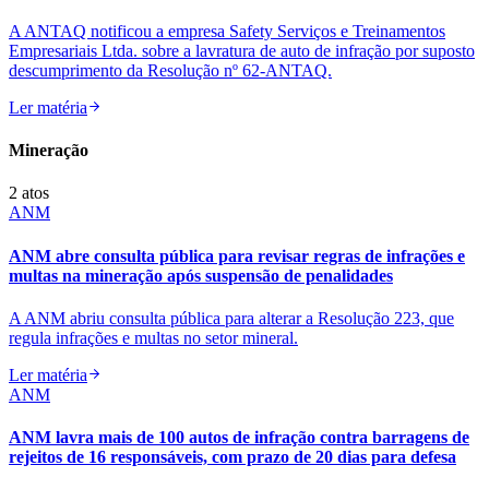
A ANTAQ notificou a empresa Safety Serviços e Treinamentos
Empresariais Ltda. sobre a lavratura de auto de infração por suposto
descumprimento da Resolução nº 62-ANTAQ.
Ler matéria
Mineração
2
atos
ANM
ANM abre consulta pública para revisar regras de infrações e
multas na mineração após suspensão de penalidades
A ANM abriu consulta pública para alterar a Resolução 223, que
regula infrações e multas no setor mineral.
Ler matéria
ANM
ANM lavra mais de 100 autos de infração contra barragens de
rejeitos de 16 responsáveis, com prazo de 20 dias para defesa