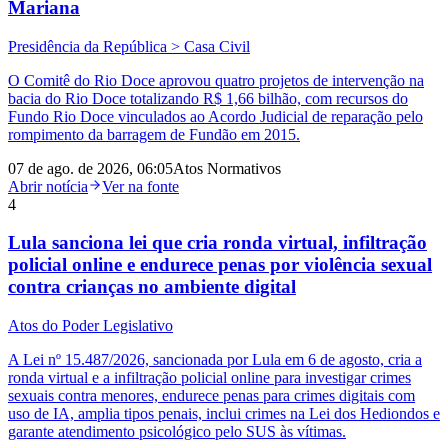
Mariana
Presidência da República > Casa Civil
O Comitê do Rio Doce aprovou quatro projetos de intervenção na
bacia do Rio Doce totalizando R$ 1,66 bilhão, com recursos do
Fundo Rio Doce vinculados ao Acordo Judicial de reparação pelo
rompimento da barragem de Fundão em 2015.
07 de ago. de 2026, 06:05
Atos Normativos
Abrir notícia
Ver na fonte
4
Lula sanciona lei que cria ronda virtual, infiltração
policial online e endurece penas por violência sexual
contra crianças no ambiente digital
Atos do Poder Legislativo
A Lei nº 15.487/2026, sancionada por Lula em 6 de agosto, cria a
ronda virtual e a infiltração policial online para investigar crimes
sexuais contra menores, endurece penas para crimes digitais com
uso de IA, amplia tipos penais, inclui crimes na Lei dos Hediondos e
garante atendimento psicológico pelo SUS às vítimas.