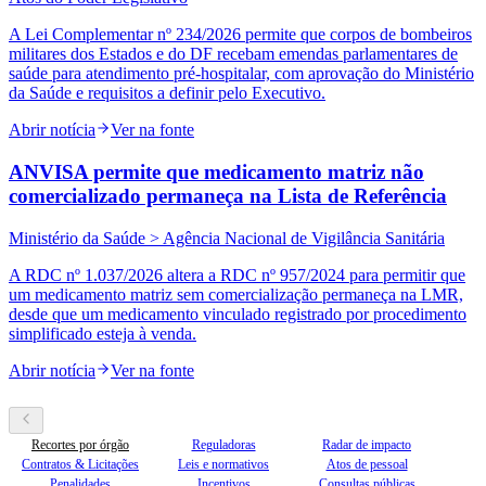
A Lei Complementar nº 234/2026 permite que corpos de bombeiros
militares dos Estados e do DF recebam emendas parlamentares de
saúde para atendimento pré-hospitalar, com aprovação do Ministério
da Saúde e requisitos a definir pelo Executivo.
Abrir notícia
Ver na fonte
ANVISA permite que medicamento matriz não
comercializado permaneça na Lista de Referência
Ministério da Saúde > Agência Nacional de Vigilância Sanitária
A RDC nº 1.037/2026 altera a RDC nº 957/2024 para permitir que
um medicamento matriz sem comercialização permaneça na LMR,
desde que um medicamento vinculado registrado por procedimento
simplificado esteja à venda.
Abrir notícia
Ver na fonte
Recortes por órgão
Reguladoras
Radar de impacto
Contratos & Licitações
Leis e normativos
Atos de pessoal
Penalidades
Incentivos
Consultas públicas