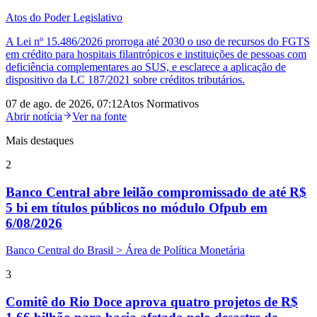
Atos do Poder Legislativo
A Lei nº 15.486/2026 prorroga até 2030 o uso de recursos do FGTS
em crédito para hospitais filantrópicos e instituições de pessoas com
deficiência complementares ao SUS, e esclarece a aplicação de
dispositivo da LC 187/2021 sobre créditos tributários.
07 de ago. de 2026, 07:12
Atos Normativos
Abrir notícia
Ver na fonte
Mais destaques
2
Banco Central abre leilão compromissado de até R$
5 bi em títulos públicos no módulo Ofpub em
6/08/2026
Banco Central do Brasil > Área de Política Monetária
3
Comitê do Rio Doce aprova quatro projetos de R$