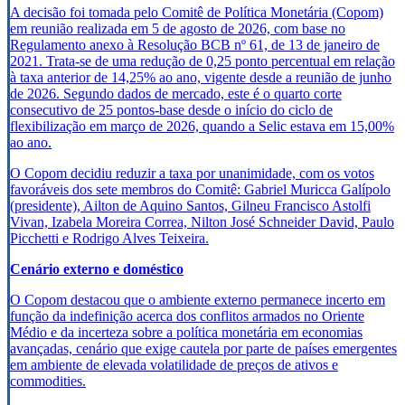
A decisão foi tomada pelo Comitê de Política Monetária (Copom)
em reunião realizada em 5 de agosto de 2026, com base no
Regulamento anexo à Resolução BCB nº 61, de 13 de janeiro de
2021. Trata-se de uma redução de 0,25 ponto percentual em relação
à taxa anterior de 14,25% ao ano, vigente desde a reunião de junho
de 2026. Segundo dados de mercado, este é o quarto corte
consecutivo de 25 pontos-base desde o início do ciclo de
flexibilização em março de 2026, quando a Selic estava em 15,00%
ao ano.
O Copom decidiu reduzir a taxa por unanimidade, com os votos
favoráveis dos sete membros do Comitê: Gabriel Muricca Galípolo
(presidente), Ailton de Aquino Santos, Gilneu Francisco Astolfi
Vivan, Izabela Moreira Correa, Nilton José Schneider David, Paulo
Picchetti e Rodrigo Alves Teixeira.
Cenário externo e doméstico
O Copom destacou que o ambiente externo permanece incerto em
função da indefinição acerca dos conflitos armados no Oriente
Médio e da incerteza sobre a política monetária em economias
avançadas, cenário que exige cautela por parte de países emergentes
em ambiente de elevada volatilidade de preços de ativos e
commodities.