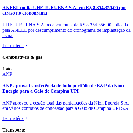
ANEEL multa UHE JURUENA S.A. em R$ 8.354.356,00 por
atraso no cronograma
UHE JURUENA S.A. recebeu multa de R$ 8.354.356,00 aplicada
pela ANEEL por descumprimento do cronograma de implantação da
usina.
Ler matéria
Combustíveis & gás
1
ato
ANP
ANP aprova transferência de todo portfólio de E&P da Níon
Energia para a Galo de Campina UPI
ANP aprovou a cessão total das participações da Níon Energia S.A.
em vários contratos de concessão para a Galo de Campina UPI S.A.
Ler matéria
Transporte