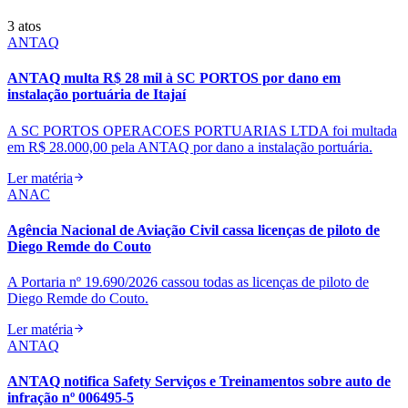
3
atos
ANTAQ
ANTAQ multa R$ 28 mil à SC PORTOS por dano em
instalação portuária de Itajaí
A SC PORTOS OPERACOES PORTUARIAS LTDA foi multada
em R$ 28.000,00 pela ANTAQ por dano a instalação portuária.
Ler matéria
ANAC
Agência Nacional de Aviação Civil cassa licenças de piloto de
Diego Remde do Couto
A Portaria nº 19.690/2026 cassou todas as licenças de piloto de
Diego Remde do Couto.
Ler matéria
ANTAQ
ANTAQ notifica Safety Serviços e Treinamentos sobre auto de
infração nº 006495-5