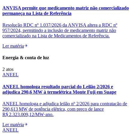
ANVISA permite que medicamento matriz não comercializado
permaneça na Lista de Referência
Resolução RDC nº 1.037/2026 da ANVISA altera a RDC nº
957/2024, permitindo a inclusão de medicamento matriz não
comercializado na Lista de Medicamentos de Referência.
Ler matéria
Energia & conta de luz
2
atos
ANEEL
ANEEL homologa resultado parcial do Leilão 2/2026 e
adjudica 290,6 MW à termelétrica Monte Fuji em Suape
ANEEL homologa e adjudica leilão nº 2/2026 para contratação de
290,613 MW de potência elétrica, com preço de lance
R$ 2.323.009,12/MW·ano.
Ler matéria
ANEEL