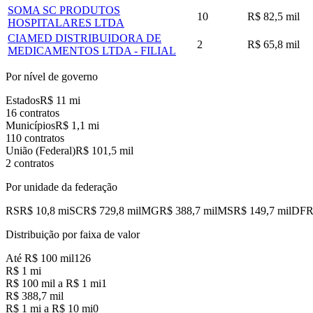
SOMA SC PRODUTOS
10
R$ 82,5 mil
HOSPITALARES LTDA
CIAMED DISTRIBUIDORA DE
2
R$ 65,8 mil
MEDICAMENTOS LTDA - FILIAL
Por nível de governo
Estados
R$ 11 mi
16 contratos
Municípios
R$ 1,1 mi
110 contratos
União (Federal)
R$ 101,5 mil
2 contratos
Por unidade da federação
RS
R$ 10,8 mi
SC
R$ 729,8 mil
MG
R$ 388,7 mil
MS
R$ 149,7 mil
DF
R
Distribuição por faixa de valor
Até R$ 100 mil
126
R$ 1 mi
R$ 100 mil a R$ 1 mi
1
R$ 388,7 mil
R$ 1 mi a R$ 10 mi
0