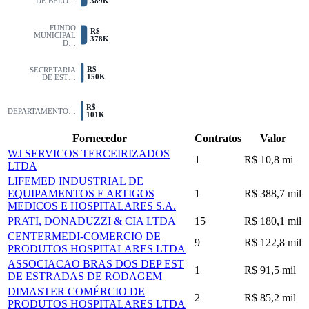
389K
DE BELO…
FUNDO
R$
MUNICIPAL
378K
D…
R$
SECRETARIA
150K
DE EST…
R$
IT-DEPARTAMENTO…
101K
Fornecedor
Contratos
Valor
WJ SERVICOS TERCEIRIZADOS
1
R$ 10,8 mi
LTDA
LIFEMED INDUSTRIAL DE
EQUIPAMENTOS E ARTIGOS
1
R$ 388,7 mil
MEDICOS E HOSPITALARES S.A.
PRATI, DONADUZZI & CIA LTDA
15
R$ 180,1 mil
CENTERMEDI-COMERCIO DE
9
R$ 122,8 mil
PRODUTOS HOSPITALARES LTDA
ASSOCIACAO BRAS DOS DEP EST
1
R$ 91,5 mil
DE ESTRADAS DE RODAGEM
DIMASTER COMÉRCIO DE
2
R$ 85,2 mil
PRODUTOS HOSPITALARES LTDA