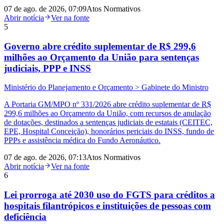
07 de ago. de 2026, 07:09
Atos Normativos
Abrir notícia
Ver na fonte
5
Governo abre crédito suplementar de R$ 299,6
milhões ao Orçamento da União para sentenças
judiciais, PPP e INSS
Ministério do Planejamento e Orçamento > Gabinete do Ministro
A Portaria GM/MPO nº 331/2026 abre crédito suplementar de R$
299,6 milhões ao Orçamento da União, com recursos de anulação
de dotações, destinados a sentenças judiciais de estatais (CEITEC,
EPE, Hospital Conceição), honorários periciais do INSS, fundo de
PPPs e assistência médica do Fundo Aeronáutico.
07 de ago. de 2026, 07:13
Atos Normativos
Abrir notícia
Ver na fonte
6
Lei prorroga até 2030 uso do FGTS para créditos a
hospitais filantrópicos e instituições de pessoas com
deficiência