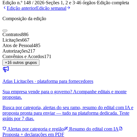
Edição n.º
148
/
2026
·
Seções 1, 2 e 3
·
46
órgãos
·
Edição completa
Edição anterior
Edição semanal
Composição da edição
Contratos
886
Licitações
667
Atos de Pessoal
485
Autorizações
217
Convênios e Acordos
171
+
16
outros grupos
Atlas Licitações · plataforma para fornecedores
Sua empresa vende para o governo? Acompanhe editais e monte
propostas.
Busca por categoria, alertas do seu ramo, resumo do edital com IA e
proposta pronta para enviar — tudo na plataforma dedicada. Teste
grátis por 7 dias.
Alertas por categoria e região
Resumo do edital com IA
Proposta + declarações em PDF