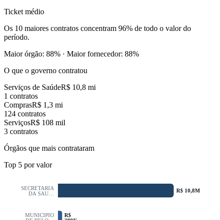
Ticket médio
Os
10 maiores contratos
concentram
96
%
de todo o valor do
período.
Maior órgão:
88
%
·
Maior fornecedor:
88
%
O que o governo contratou
Serviços de Saúde
R$ 10,8 mi
1 contratos
Compras
R$ 1,3 mi
124 contratos
Serviços
R$ 108 mil
3 contratos
Órgãos que mais contrataram
Top
5
por valor
SECRETARIA
R$ 10,8M
DA SAU…
R$
MUNICIPIO