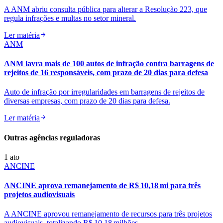
A ANM abriu consulta pública para alterar a Resolução 223, que
regula infrações e multas no setor mineral.
Ler matéria
ANM
ANM lavra mais de 100 autos de infração contra barragens de
rejeitos de 16 responsáveis, com prazo de 20 dias para defesa
Auto de infração por irregularidades em barragens de rejeitos de
diversas empresas, com prazo de 20 dias para defesa.
Ler matéria
Outras agências reguladoras
1
ato
ANCINE
ANCINE aprova remanejamento de R$ 10,18 mi para três
projetos audiovisuais
A ANCINE aprovou remanejamento de recursos para três projetos
audiovisuais, totalizando R$ 10,18 milhões.