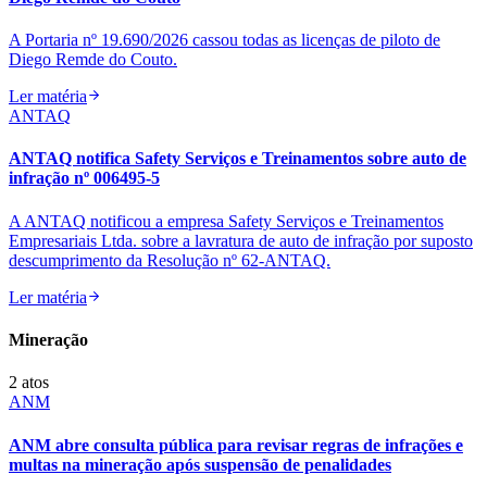
A Portaria nº 19.690/2026 cassou todas as licenças de piloto de
Diego Remde do Couto.
Ler matéria
ANTAQ
ANTAQ notifica Safety Serviços e Treinamentos sobre auto de
infração nº 006495-5
A ANTAQ notificou a empresa Safety Serviços e Treinamentos
Empresariais Ltda. sobre a lavratura de auto de infração por suposto
descumprimento da Resolução nº 62-ANTAQ.
Ler matéria
Mineração
2
atos
ANM
ANM abre consulta pública para revisar regras de infrações e
multas na mineração após suspensão de penalidades