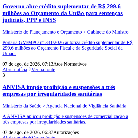
Governo abre crédito suplementar de R$ 299,6
milhões ao Orçamento da União para sentenças
judiciais, PPP e INSS
Ministério do Planejamento e Orçamento > Gabinete do Ministro
Portaria GM/MPO nº 331/2026 autoriza crédito suplementar de R$
299,6 milhões ao Orçamento Fiscal e da Seguridade Social da
União.
07 de ago. de 2026, 07:13
Atos Normativos
Abrir notícia
Ver na fonte
3
ANVISA impõe proibição e suspensões a três
empresas por irregularidades sanitárias
Ministério da Saúde > Agência Nacional de Vigilância Sanitária
A ANVISA aplicou proibição e suspensões de comercialização a
três empresas por irregularidades sanitárias.
07 de ago. de 2026, 06:37
Autorizações
Abrir notícia
Ver na fonte