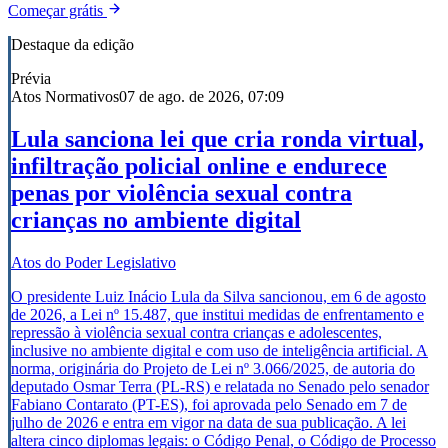
Começar grátis
Destaque da edição
Prévia
Atos Normativos
07 de ago. de 2026, 07:09
Lula sanciona lei que cria ronda virtual,
infiltração policial online e endurece
penas por violência sexual contra
crianças no ambiente digital
Atos do Poder Legislativo
O presidente Luiz Inácio Lula da Silva sancionou, em 6 de agosto
de 2026, a Lei nº 15.487, que institui medidas de enfrentamento e
repressão à violência sexual contra crianças e adolescentes,
inclusive no ambiente digital e com uso de inteligência artificial. A
norma, originária do Projeto de Lei nº 3.066/2025, de autoria do
deputado Osmar Terra (PL-RS) e relatada no Senado pelo senador
Fabiano Contarato (PT-ES), foi aprovada pelo Senado em 7 de
julho de 2026 e entra em vigor na data de sua publicação. A lei
altera cinco diplomas legais: o Código Penal, o Código de Processo