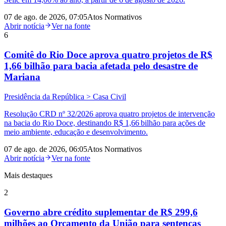
07 de ago. de 2026, 07:05
Atos Normativos
Abrir notícia
Ver na fonte
6
Comitê do Rio Doce aprova quatro projetos de R$
1,66 bilhão para bacia afetada pelo desastre de
Mariana
Presidência da República > Casa Civil
Resolução CRD nº 32/2026 aprova quatro projetos de intervenção
na bacia do Rio Doce, destinando R$ 1,66 bilhão para ações de
meio ambiente, educação e desenvolvimento.
07 de ago. de 2026, 06:05
Atos Normativos
Abrir notícia
Ver na fonte
Mais destaques
2
Governo abre crédito suplementar de R$ 299,6
milhões ao Orçamento da União para sentenças