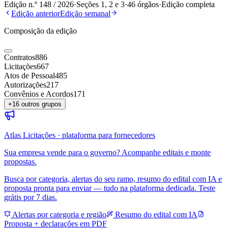
Edição n.º
148
/
2026
·
Seções 1, 2 e 3
·
46
órgãos
·
Edição completa
Edição anterior
Edição semanal
Composição da edição
Contratos
886
Licitações
667
Atos de Pessoal
485
Autorizações
217
Convênios e Acordos
171
+
16
outros grupos
Atlas Licitações · plataforma para fornecedores
Sua empresa vende para o governo? Acompanhe editais e monte
propostas.
Busca por categoria, alertas do seu ramo, resumo do edital com IA e
proposta pronta para enviar — tudo na plataforma dedicada. Teste
grátis por 7 dias.
Alertas por categoria e região
Resumo do edital com IA
Proposta + declarações em PDF