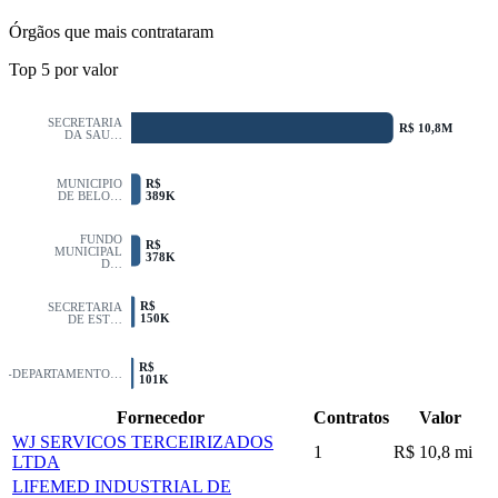
Órgãos que mais contrataram
Top
5
por valor
SECRETARIA
R$ 10,8M
DA SAU…
R$
MUNICIPIO
389K
DE BELO…
FUNDO
R$
MUNICIPAL
378K
D…
R$
SECRETARIA
150K
DE EST…
R$
IT-DEPARTAMENTO…
101K
Fornecedor
Contratos
Valor
WJ SERVICOS TERCEIRIZADOS
1
R$ 10,8 mi
LTDA
LIFEMED INDUSTRIAL DE