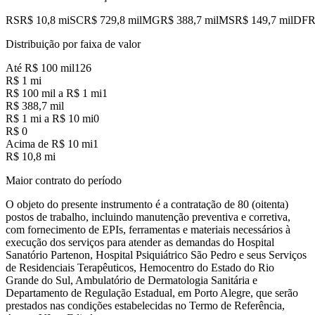
RS
R$ 10,8 mi
SC
R$ 729,8 mil
MG
R$ 388,7 mil
MS
R$ 149,7 mil
DF
R
Distribuição por faixa de valor
Até R$ 100 mil
126
R$ 1 mi
R$ 100 mil a R$ 1 mi
1
R$ 388,7 mil
R$ 1 mi a R$ 10 mi
0
R$ 0
Acima de R$ 10 mi
1
R$ 10,8 mi
Maior contrato do período
O objeto do presente instrumento é a contratação de 80 (oitenta)
postos de trabalho, incluindo manutenção preventiva e corretiva,
com fornecimento de EPIs, ferramentas e materiais necessários à
execução dos serviços para atender as demandas do Hospital
Sanatório Partenon, Hospital Psiquiátrico São Pedro e seus Serviços
de Residenciais Terapêuticos, Hemocentro do Estado do Rio
Grande do Sul, Ambulatório de Dermatologia Sanitária e
Departamento de Regulação Estadual, em Porto Alegre, que serão
prestados nas condições estabelecidas no Termo de Referência,