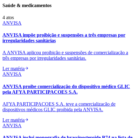
Saúde & medicamentos
4
atos
ANVISA
ANVISA impõe proibição e suspensões a três empresas por
irregularidades sanitárias
A ANVISA aplicou proibição e suspensões de comercialização a
três empresas por irregularidades sanitárias.
Ler matéria
ANVISA
ANVISA proíbe comercialização do dispositivo médico GLIC
pela AFYA PARTICIPACOES S.A.
AFYA PARTICIPACOES S.A. teve a comercialização de
dispositivos médicos GLIC proibida pela ANVISA.
Ler matéria
ANVISA
ANVISA inclui monografia de brassinosteroide B74 na lista de