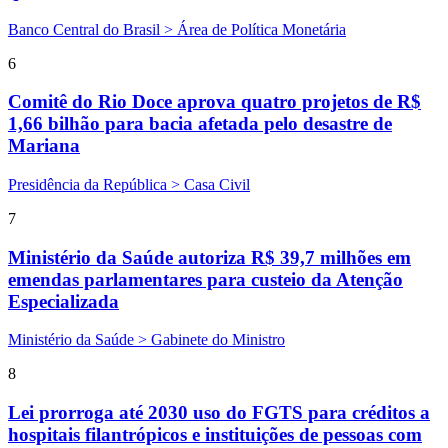
Banco Central do Brasil > Área de Política Monetária
6
Comitê do Rio Doce aprova quatro projetos de R$
1,66 bilhão para bacia afetada pelo desastre de
Mariana
Presidência da República > Casa Civil
7
Ministério da Saúde autoriza R$ 39,7 milhões em
emendas parlamentares para custeio da Atenção
Especializada
Ministério da Saúde > Gabinete do Ministro
8
Lei prorroga até 2030 uso do FGTS para créditos a
hospitais filantrópicos e instituições de pessoas com