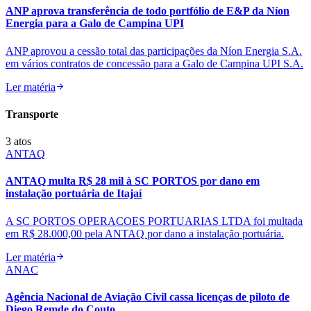
ANP aprova transferência de todo portfólio de E&P da Níon
Energia para a Galo de Campina UPI
ANP aprovou a cessão total das participações da Níon Energia S.A.
em vários contratos de concessão para a Galo de Campina UPI S.A.
Ler matéria
Transporte
3
atos
ANTAQ
ANTAQ multa R$ 28 mil à SC PORTOS por dano em
instalação portuária de Itajaí
A SC PORTOS OPERACOES PORTUARIAS LTDA foi multada
em R$ 28.000,00 pela ANTAQ por dano a instalação portuária.
Ler matéria
ANAC
Agência Nacional de Aviação Civil cassa licenças de piloto de
Diego Remde do Couto