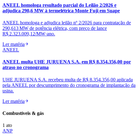
ANEEL homologa resultado parcial do Leilão 2/2026 e
adjudica 290,6 MW à termelétrica Monte Fuji em Suape
ANEEL homologa e adjudica leilão nº 2/2026 para contratação de
290,613 MW de potência elétrica, com preço de lance
R$ 2.323.009,12/MW·ano.
Ler matéria
ANEEL
ANEEL multa UHE JURUENA S.A. em R$ 8.354.356,00 por
atraso no cronograma
UHE JURUENA S.A. recebeu multa de R$ 8.354.356,00 aplicada
pela ANEEL por descumprimento do cronograma de implantação da
usina.
Ler matéria
Combustíveis & gás
1
ato
ANP