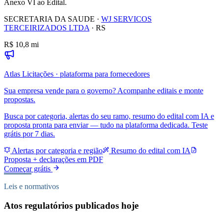
Anexo VI ao Edital.
SECRETARIA DA SAUDE
·
WJ SERVICOS
TERCEIRIZADOS LTDA
·
RS
R$ 10,8 mi
Atlas Licitações · plataforma para fornecedores
Sua empresa vende para o governo? Acompanhe editais e monte
propostas.
Busca por categoria, alertas do seu ramo, resumo do edital com IA e
proposta pronta para enviar — tudo na plataforma dedicada. Teste
grátis por 7 dias.
Alertas por categoria e região
Resumo do edital com IA
Proposta + declarações em PDF
Começar grátis
Leis e normativos
Atos regulatórios publicados hoje