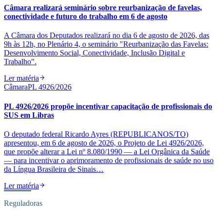
Câmara realizará seminário sobre reurbanização de favelas,
conectividade e futuro do trabalho em 6 de agosto
A Câmara dos Deputados realizará no dia 6 de agosto de 2026, das
9h às 12h, no Plenário 4, o seminário "Reurbanização das Favelas:
Desenvolvimento Social, Conectividade, Inclusão Digital e
Trabalho".
Ler matéria
Câmara
PL 4926/2026
PL 4926/2026 propõe incentivar capacitação de profissionais do
SUS em Libras
O deputado federal Ricardo Ayres (REPUBLICANOS/TO)
apresentou, em 6 de agosto de 2026, o Projeto de Lei 4926/2026,
que propõe alterar a Lei nº 8.080/1990 — a Lei Orgânica da Saúde
— para incentivar o aprimoramento de profissionais de saúde no uso
da Língua Brasileira de Sinais…
Ler matéria
Reguladoras