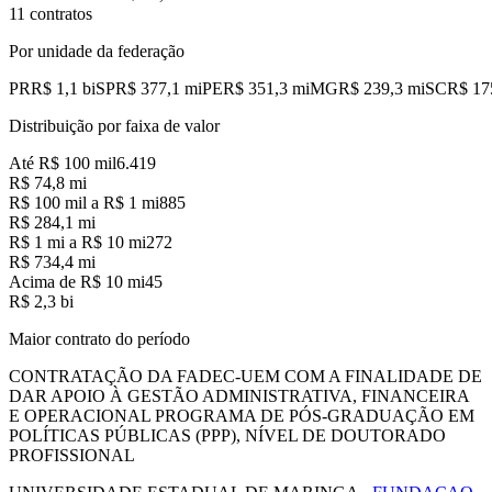
11 contratos
Por unidade da federação
PR
R$ 1,1 bi
SP
R$ 377,1 mi
PE
R$ 351,3 mi
MG
R$ 239,3 mi
SC
R$ 17
Distribuição por faixa de valor
Até R$ 100 mil
6.419
R$ 74,8 mi
R$ 100 mil a R$ 1 mi
885
R$ 284,1 mi
R$ 1 mi a R$ 10 mi
272
R$ 734,4 mi
Acima de R$ 10 mi
45
R$ 2,3 bi
Maior contrato do período
CONTRATAÇÃO DA FADEC-UEM COM A FINALIDADE DE
DAR APOIO À GESTÃO ADMINISTRATIVA, FINANCEIRA
E OPERACIONAL PROGRAMA DE PÓS-GRADUAÇÃO EM
POLÍTICAS PÚBLICAS (PPP), NÍVEL DE DOUTORADO
PROFISSIONAL