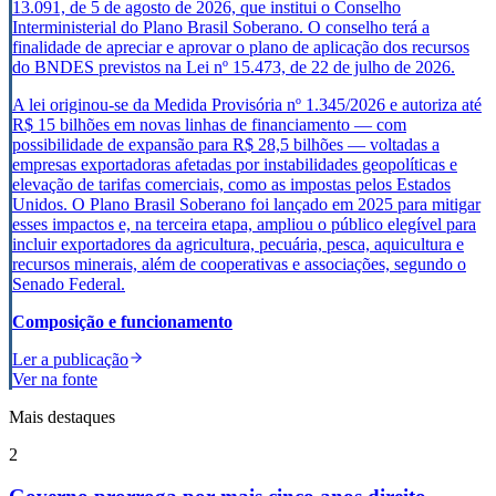
13.091, de 5 de agosto de 2026, que institui o Conselho
Interministerial do Plano Brasil Soberano. O conselho terá a
finalidade de apreciar e aprovar o plano de aplicação dos recursos
do BNDES previstos na Lei nº 15.473, de 22 de julho de 2026.
A lei originou-se da Medida Provisória nº 1.345/2026 e autoriza até
R$ 15 bilhões em novas linhas de financiamento — com
possibilidade de expansão para R$ 28,5 bilhões — voltadas a
empresas exportadoras afetadas por instabilidades geopolíticas e
elevação de tarifas comerciais, como as impostas pelos Estados
Unidos. O Plano Brasil Soberano foi lançado em 2025 para mitigar
esses impactos e, na terceira etapa, ampliou o público elegível para
incluir exportadores da agricultura, pecuária, pesca, aquicultura e
recursos minerais, além de cooperativas e associações, segundo o
Senado Federal
.
Composição e funcionamento
Ler a publicação
Ver na fonte
Mais destaques
2