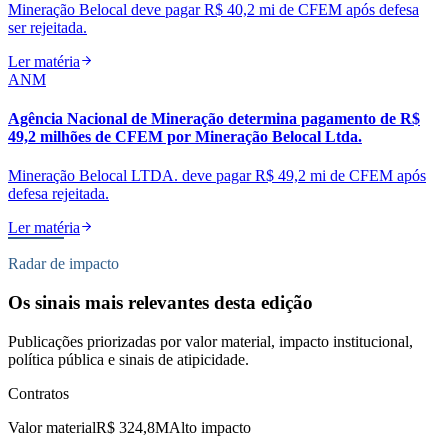
Mineração Belocal deve pagar R$ 40,2 mi de CFEM após defesa
ser rejeitada.
Ler matéria
ANM
Agência Nacional de Mineração determina pagamento de R$
49,2 milhões de CFEM por Mineração Belocal Ltda.
Mineração Belocal LTDA. deve pagar R$ 49,2 mi de CFEM após
defesa rejeitada.
Ler matéria
Radar de impacto
Os sinais mais relevantes desta edição
Publicações priorizadas por valor material, impacto institucional,
política pública e sinais de atipicidade.
Contratos
Valor material
R$ 324,8M
Alto impacto