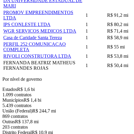
DA UNIVERSIDADE ESTADUAL DE
MARI
PROMOV EMPREENDIMENTOS
1
R$ 91,2 mi
LTDA
IPS CONLESTE LTDA
1
R$ 80,2 mi
WGR SERVICOS MEDICOS LTDA
1
R$ 71,4 mi
Casa de Caridade Santa Tereza
1
R$ 58,9 mi
PERFIL 252 COMUNICACAO
1
R$ 55 mi
COMPLETA
RIVOLI CONSTRUTORA LTDA
1
R$ 53,8 mi
FERNANDA BEATRIZ MATHEUS
1
R$ 50,4 mi
FERNANDES ROJAS
Por nível de governo
Estados
R$ 1,6 bi
1.099 contratos
Municípios
R$ 1,4 bi
5.439 contratos
União (Federal)
R$ 244,7 mi
869 contratos
Outras
R$ 137,8 mi
203 contratos
Distrito Federal
R$ 10,9 mi