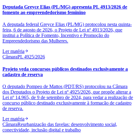
Deputada Greyce Elias (PL/MG) apresenta PL 4913/2026 de
fomento ao empreendedorismo feminino
A deputada federal Greyce Elias (PL/MG) protocolou nesta quinta-
feira, 6 de agosto de 2026, o Projeto de Lei nº 4913/2026, que
institui a Política de Fomento, Incentivo e Promoção do
Empreendedorismo das Mulheres.
Ler matéria
Câmara
PL 4925/2026
Projeto veda concursos públicos destinados exclusivamente a
cadastro de reserva
O deputado Pompeo de Mattos (PDT/RS) protocolou na Câmara
dos Deputados o Projeto de Lei nº 4925/2026, que propõe alterar a
Lei nº 14.965, de 9 de setembro de 2024, para vedar a realização de
concurso público destinado exclusivamente à formação de cadastro
de reserva.
Ler matéria
Câmara
Reurbanização das favelas: desenvolvimento social,
conectividade, inclusão digital e trabalho