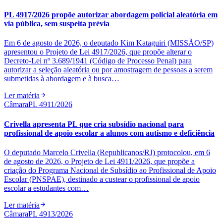
PL 4917/2026 propõe autorizar abordagem policial aleatória em
via pública, sem suspeita prévia
Em 6 de agosto de 2026, o deputado Kim Kataguiri (MISSÃO/SP)
apresentou o Projeto de Lei 4917/2026, que propõe alterar o
Decreto-Lei nº 3.689/1941 (Código de Processo Penal) para
autorizar a seleção aleatória ou por amostragem de pessoas a serem
submetidas à abordagem e à busca…
Ler matéria
Câmara
PL 4911/2026
Crivella apresenta PL que cria subsídio nacional para
profissional de apoio escolar a alunos com autismo e deficiência
O deputado Marcelo Crivella (Republicanos/RJ) protocolou, em 6
de agosto de 2026, o Projeto de Lei 4911/2026, que propõe a
criação do Programa Nacional de Subsídio ao Profissional de Apoio
Escolar (PNSPAE), destinado a custear o profissional de apoio
escolar a estudantes com…
Ler matéria
Câmara
PL 4913/2026