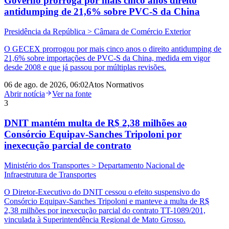
Governo prorroga por mais cinco anos direito
antidumping de 21,6% sobre PVC-S da China
Presidência da República > Câmara de Comércio Exterior
O GECEX prorrogou por mais cinco anos o direito antidumping de
21,6% sobre importações de PVC-S da China, medida em vigor
desde 2008 e que já passou por múltiplas revisões.
06 de ago. de 2026, 06:02
Atos Normativos
Abrir notícia
Ver na fonte
3
DNIT mantém multa de R$ 2,38 milhões ao
Consórcio Equipav-Sanches Tripoloni por
inexecução parcial de contrato
Ministério dos Transportes > Departamento Nacional de
Infraestrutura de Transportes
O Diretor-Executivo do DNIT cessou o efeito suspensivo do
Consórcio Equipav-Sanches Tripoloni e manteve a multa de R$
2,38 milhões por inexecução parcial do contrato TT-1089/201,
vinculada à Superintendência Regional de Mato Grosso.