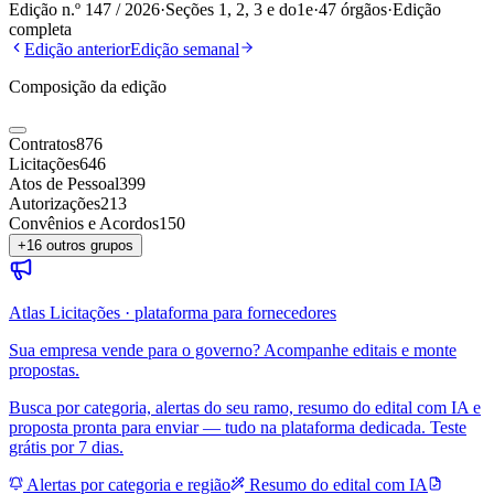
Edição n.º
147
/
2026
·
Seções 1, 2, 3 e do1e
·
47
órgãos
·
Edição
completa
Edição anterior
Edição semanal
Composição da edição
Contratos
876
Licitações
646
Atos de Pessoal
399
Autorizações
213
Convênios e Acordos
150
+
16
outros grupos
Atlas Licitações · plataforma para fornecedores
Sua empresa vende para o governo? Acompanhe editais e monte
propostas.
Busca por categoria, alertas do seu ramo, resumo do edital com IA e
proposta pronta para enviar — tudo na plataforma dedicada. Teste
grátis por 7 dias.
Alertas por categoria e região
Resumo do edital com IA