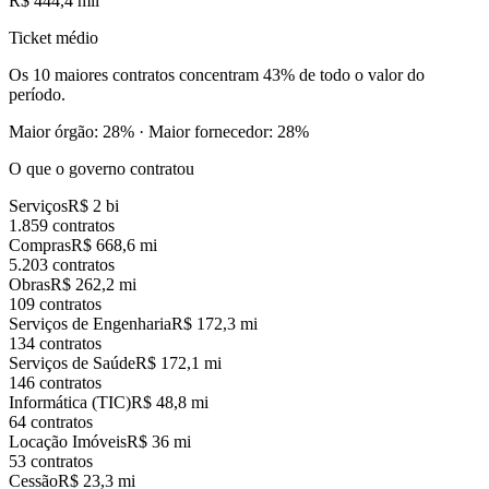
R$ 444,4 mil
Ticket médio
Os
10 maiores contratos
concentram
43
%
de todo o valor do
período.
Maior órgão:
28
%
·
Maior fornecedor:
28
%
O que o governo contratou
Serviços
R$ 2 bi
1.859 contratos
Compras
R$ 668,6 mi
5.203 contratos
Obras
R$ 262,2 mi
109 contratos
Serviços de Engenharia
R$ 172,3 mi
134 contratos
Serviços de Saúde
R$ 172,1 mi
146 contratos
Informática (TIC)
R$ 48,8 mi
64 contratos
Locação Imóveis
R$ 36 mi
53 contratos
Cessão
R$ 23,3 mi