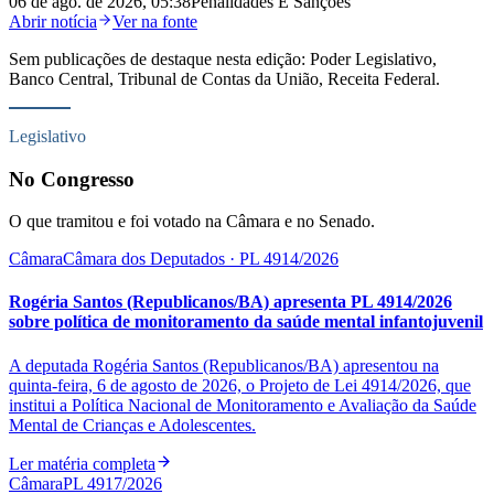
06 de ago. de 2026, 05:38
Penalidades E Sanções
Abrir notícia
Ver na fonte
Sem publicações de destaque nesta edição:
Poder Legislativo,
Banco Central, Tribunal de Contas da União, Receita Federal
.
Legislativo
No Congresso
O que tramitou e foi votado na Câmara e no Senado.
Câmara
Câmara dos Deputados
· PL 4914/2026
Rogéria Santos (Republicanos/BA) apresenta PL 4914/2026
sobre política de monitoramento da saúde mental infantojuvenil
A deputada Rogéria Santos (Republicanos/BA) apresentou na
quinta-feira, 6 de agosto de 2026, o Projeto de Lei 4914/2026, que
institui a Política Nacional de Monitoramento e Avaliação da Saúde
Mental de Crianças e Adolescentes.
Ler matéria completa
Câmara
PL 4917/2026