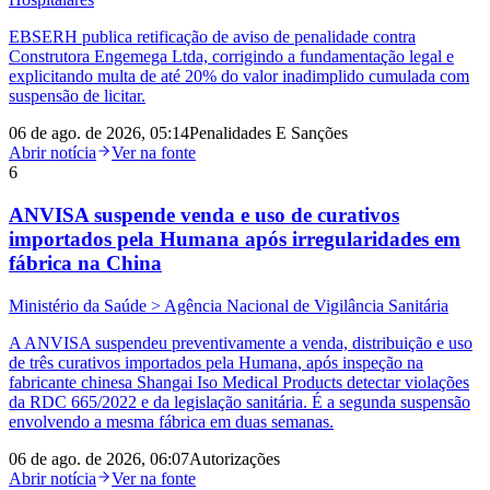
EBSERH publica retificação de aviso de penalidade contra
Construtora Engemega Ltda, corrigindo a fundamentação legal e
explicitando multa de até 20% do valor inadimplido cumulada com
suspensão de licitar.
06 de ago. de 2026, 05:14
Penalidades E Sanções
Abrir notícia
Ver na fonte
6
ANVISA suspende venda e uso de curativos
importados pela Humana após irregularidades em
fábrica na China
Ministério da Saúde > Agência Nacional de Vigilância Sanitária
A ANVISA suspendeu preventivamente a venda, distribuição e uso
de três curativos importados pela Humana, após inspeção na
fabricante chinesa Shangai Iso Medical Products detectar violações
da RDC 665/2022 e da legislação sanitária. É a segunda suspensão
envolvendo a mesma fábrica em duas semanas.
06 de ago. de 2026, 06:07
Autorizações
Abrir notícia
Ver na fonte