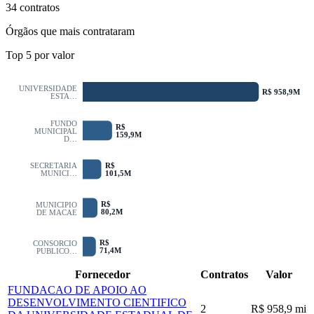
34 contratos
Órgãos que mais contrataram
Top
5
por valor
UNIVERSIDADE
R$ 958,9M
ESTA…
FUNDO
R$
MUNICIPAL
159,9M
D…
R$
SECRETARIA
101,5M
MUNICI…
R$
MUNICIPIO
80,2M
DE MACAE
R$
CONSORCIO
71,4M
PUBLICO…
Fornecedor
Contratos
Valor
FUNDACAO DE APOIO AO
DESENVOLVIMENTO CIENTIFICO
2
R$ 958,9 mi